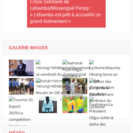
té plus
Cross Solidaire de
Woleu-Ntem 
 !
Lébamba/Missengué Pendy :
demi-finale
« Lébamba est prêt à accueillir ce
grand événement »
GALERIE IMAGES