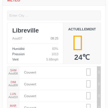
MÉTÉO
Libreville
ACTUELLEMENT
Aout07
08:25
Humidité
83%
Pression
1013
24℃
Vent
5.68mph
SAM
Couvert
Aout08
DIM
Couvert
Aout09
LUN
Couvert
Aout10
MAR
Couvert