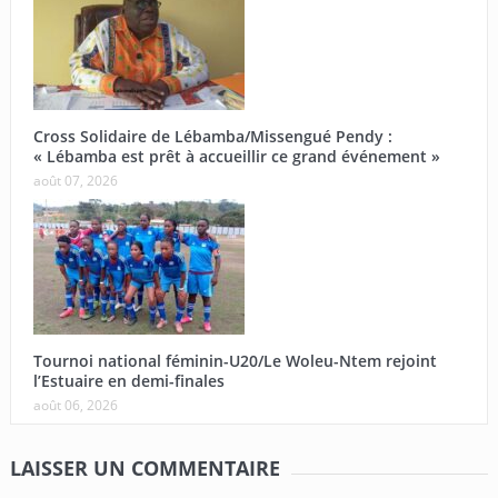
Cross Solidaire de Lébamba/Missengué Pendy :
« Lébamba est prêt à accueillir ce grand événement »
août 07, 2026
Tournoi national féminin-U20/Le Woleu-Ntem rejoint
l’Estuaire en demi-finales
août 06, 2026
LAISSER UN COMMENTAIRE