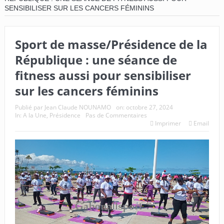
SENSIBILISER SUR LES CANCERS FÉMININS
Sport de masse/Présidence de la
République : une séance de
fitness aussi pour sensibiliser
sur les cancers féminins
Publié par
Jean Claude NOUNAMO
on:
octobre 27, 2024
In:
A la Une
,
Présidence
Pas de Commentaires
Imprimer
Email