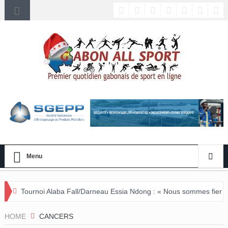
Menu
aba Fall/Darneau Essia Ndong : « Nous sommes fiers du parcours de no
HOME
CANCERS