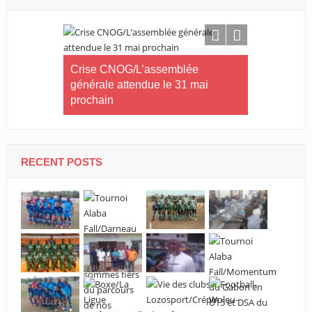
s du Gabon
Crise CNOG/L’assemblée
Athlétisme-
r
générale attendue le 31 mai
les champi
prochain
RECENT POSTS