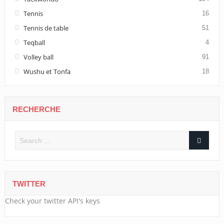
Tennis
16
Tennis de table
51
Teqball
4
Volley ball
91
Wushu et Tonfa
18
RECHERCHE
TWITTER
Check your twitter API's keys