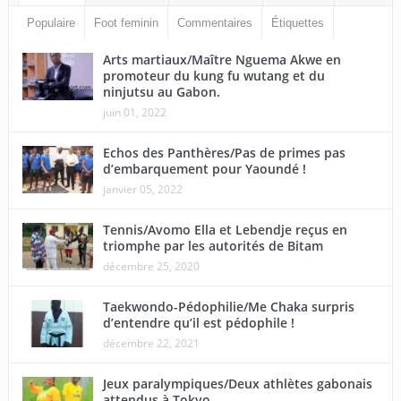
Populaire
Foot feminin
Commentaires
Étiquettes
Arts martiaux/Maître Nguema Akwe en
promoteur du kung fu wutang et du
ninjutsu au Gabon.
juin 01, 2022
Echos des Panthères/Pas de primes pas
d’embarquement pour Yaoundé !
janvier 05, 2022
Tennis/Avomo Ella et Lebendje reçus en
triomphe par les autorités de Bitam
décembre 25, 2020
Taekwondo-Pédophilie/Me Chaka surpris
d’entendre qu’il est pédophile !
décembre 22, 2021
Jeux paralympiques/Deux athlètes gabonais
attendus à Tokyo