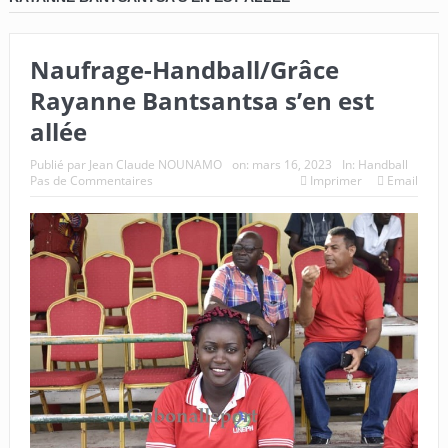
Naufrage-Handball/Grâce
Rayanne Bantsantsa s’en est
allée
Publié par
Jean Claude NOUNAMO
on:
mars 16, 2023
In:
Handball
Pas de Commentaires
Imprimer
Email