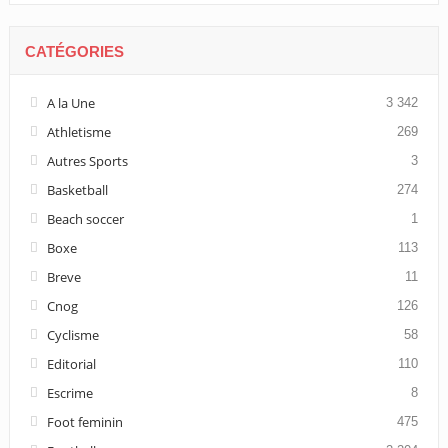
CATÉGORIES
A la Une
3 342
Athletisme
269
Autres Sports
3
Basketball
274
Beach soccer
1
Boxe
113
Breve
11
Cnog
126
Cyclisme
58
Editorial
110
Escrime
8
Foot feminin
475