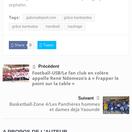
orphelin.
Tags:
gabonallsport.com
grâce bantsantsa
grâce bantsatsa
handball
naufrage
Share
Tweet
0
Précédent
Football-USB/Le fan club en colère
appelle René Ndemezo’o à « Frapper le
point sur la table »
Suivant
Basketball-Zone 4/Les Panthères hommes
et dames déjà Yaoundé
A PROPOS DE L'AUTEUR