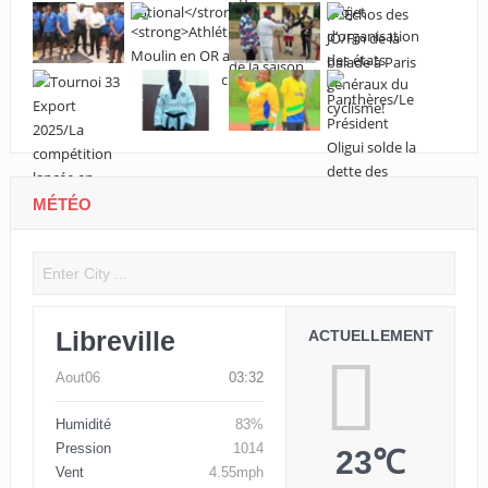
MÉTÉO
Libreville
ACTUELLEMENT
Aout06
03:32
Humidité
83%
Pression
1014
23℃
Vent
4.55mph