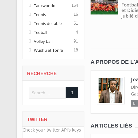
Footbal
Taekwondo
154
et Didi
Tennis
16
jubilé 
Tennis de table
51
Teqball
4
Volley ball
91
Wushu et Tonfa
18
A PROPOS DE L'
RECHERCHE
Je
Dir
Gab
TWITTER
ARTICLES LIÉS
Check your twitter API's keys