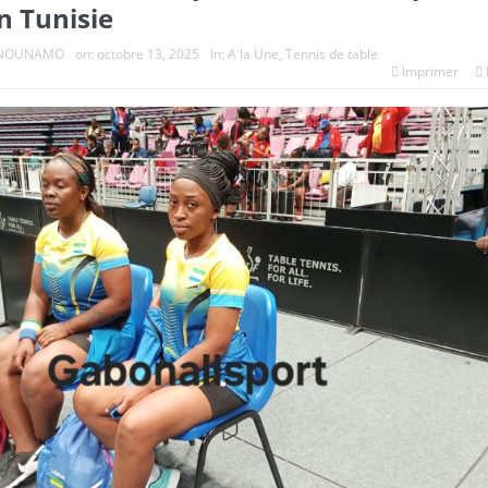
n Tunisie
e NOUNAMO
on:
octobre 13, 2025
In:
A la Une
,
Tennis de table
Imprimer