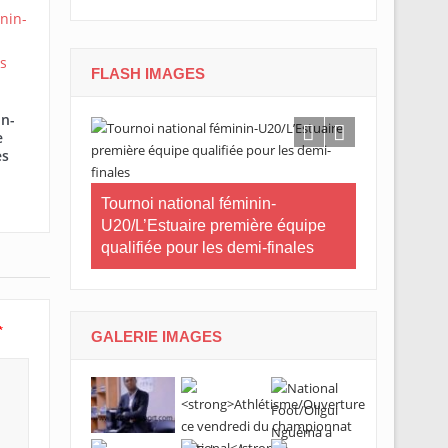
FLASH IMAGES
in-
e
es
CNOG/Le mo
neau Essia
Tournoi national féminin-
s’engage d
 fiers du
U20/L’Estuaire première équipe
s ».
qualifiée pour les demi-finales
*
GALERIE IMAGES