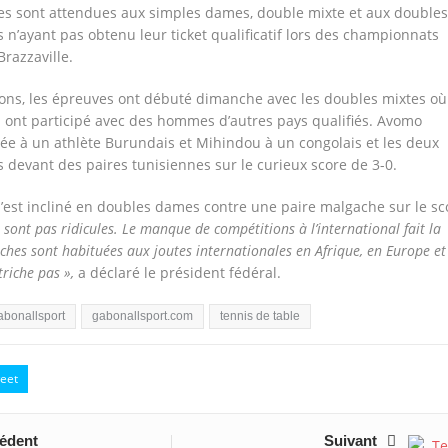
es sont attendues aux simples dames, double mixte et aux doubles
’ayant pas obtenu leur ticket qualificatif lors des championnats
Brazzaville.
ons, les épreuves ont débuté dimanche avec les doubles mixtes où
 ont participé avec des hommes d’autres pays qualifiés. Avomo
iée à un athlète Burundais et Mihindou à un congolais et les deux
 devant des paires tunisiennes sur le curieux score de 3-0.
s’est incliné en doubles dames contre une paire malgache sur le sc
e sont pas ridicules. Le manque de compétitions à l’international fait la
ches sont habituées aux joutes internationales en Afrique, en Europe et
triche pas »,
a déclaré le président fédéral.
bonallsport
gabonallsport.com
tennis de table
eet
édent
Suivant