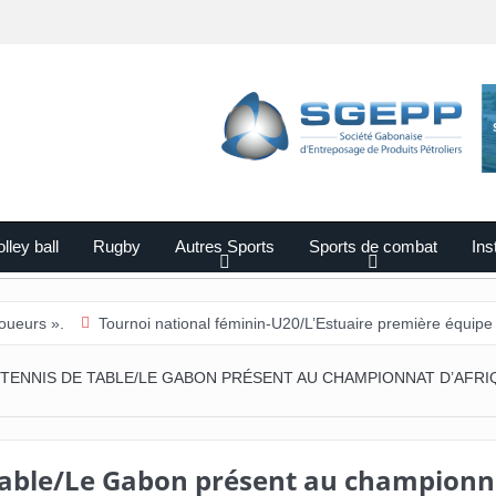
lley ball
Rugby
Autres Sports
Sports de combat
Ins
Tournoi national féminin-U20/L’Estuaire première équipe qualifiée pou
TENNIS DE TABLE/LE GABON PRÉSENT AU CHAMPIONNAT D’AFRI
table/Le Gabon présent au championn