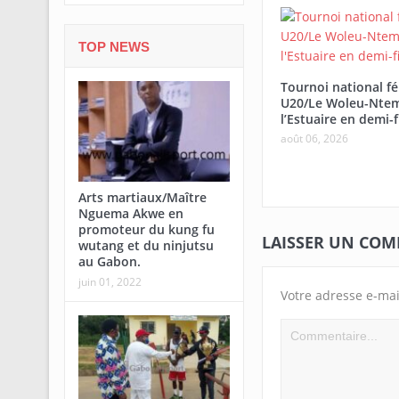
TOP NEWS
Tournoi national f
U20/Le Woleu-Ntem
l’Estuaire en demi-f
août 06, 2026
Afrobasket U18-Abidjan/Le Gabon
rate sa première sortie face à
Arts martiaux/Maître
Madagascar
Nguema Akwe en
promoteur du kung fu
LAISSER UN CO
wutang et du ninjutsu
au Gabon.
juin 01, 2022
Votre adresse e-mai