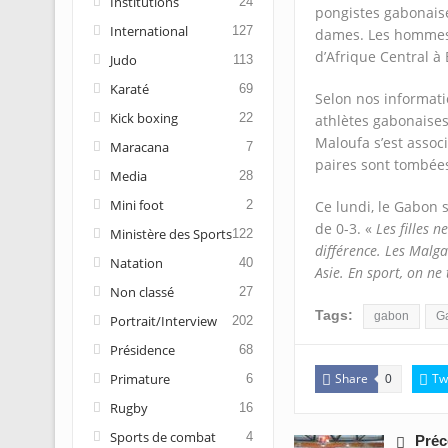
Institutions
24
pongistes gabonais
International
127
dames. Les hommes n
d’Afrique Central à 
Judo
113
Karaté
69
Selon nos informati
Kick boxing
22
athlètes gabonaises
Maloufa s’est assoc
Maracana
7
paires sont tombées
Media
28
Mini foot
2
Ce lundi, le Gabon 
de 0-3. «
Les filles n
Ministère des Sports
122
différence. Les Malga
Natation
40
Asie. En sport, on ne 
Non classé
27
Tags:
gabon
Ga
Portrait/Interview
202
Présidence
68
Primature
Share
Tw
6
0
Rugby
16
Sports de combat
4
Préc