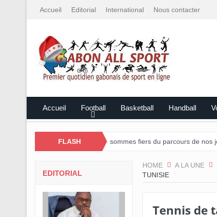
Accueil
Editorial
International
Nous contacter
Accueil
Football
Basketball
Handball
Vo
 Essia Ndong : « Nous sommes fiers du parcours de nos joueurs ».
FLASH
HOME
A LA UNE
EDITORIAL
TUNISIE
Tennis de 