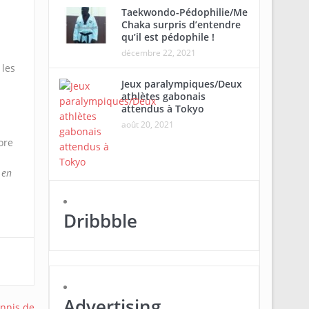
Taekwondo-Pédophilie/Me
Chaka surpris d’entendre
qu’il est pédophile !
décembre 22, 2021
 les
Jeux paralympiques/Deux
athlètes gabonais
attendus à Tokyo
août 20, 2021
ore
 en
Dribbble
Advertising