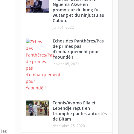
Nguema Akwe en
promoteur du kung fu
wutang et du ninjutsu au
Gabon.
juin 01, 2022
Echos des Panthères/Pas
de primes pas
d’embarquement pour
Yaoundé !
janvier 05, 2022
Tennis/Avomo Ella et
Lebendje reçus en
triomphe par les autorités
de Bitam
décembre 25, 2020
 les