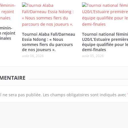
éminin-
 rejoint
Tournoi Alaba Fall/Darneau
Tournoi national fémin
inales
Essia Ndong : « Nous
U20/L’Estuaire premièr
sommes fiers du parcours
équipe qualifiée pour l
de nos joueurs ».
demi-finales
Tournoi national féminin-U20/Le
août 06, 2026
août 05, 2026
Woleu-Ntem rejoint l’Estuaire en
Tournoi Alaba Fall/Dar
demi-finales
Ndong : « Nous sommes
parcours de nos joueur
MMENTAIRE
l ne sera pas publiée.
Les champs obligatoires sont indiqués avec