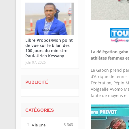
Libre Propos/Mon point
de vue sur le bilan des
100 jours du ministre
La délégation gabo
Paul-Ulrich Kessany
athlètes femmes et
juin 07, 2026
Le Gabon prend par
d’Afrique de tennis
PUBLICITÉ
Fédération, Pépin M
Abigaelle Avomo Ma
faute de moyens et 
CATÉGORIES
A la Une
3 343