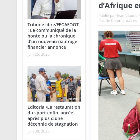
d’Afrique e
Publié par
Jean Claud
Pas de Commentaires
Tribune libre/FEGAFOOT
: Le communiqué de la
honte ou la chronique
d’un nouveau naufrage
financier annoncé
juin 25, 2026
Editorial/La restauration
du sport enfin lancée
après plus d’une
décennie de stagnation
juin 08, 2026