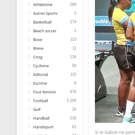
Athletisme
269
Autres Sports
3
Basketball
274
Beach soccer
1
Boxe
113
Breve
11
Cnog
126
Cyclisme
58
Editorial
110
Escrime
8
Foot feminin
476
Football
2 204
Golf
20
Handball
218
Handisport
61
Si le Gabon ne part