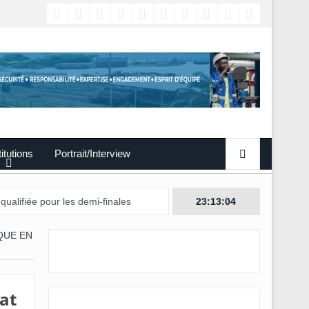
titutions
Portrait/Interview
r les demi-finales
23:13:06
QUE EN
at