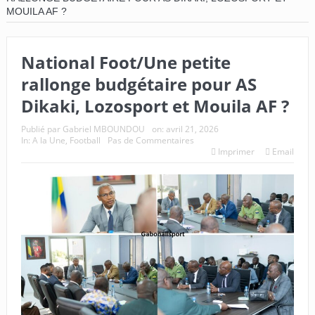
MOUILA AF ?
National Foot/Une petite
rallonge budgétaire pour AS
Dikaki, Lozosport et Mouila AF ?
Publié par
Gabriel MBOUNDOU
on:
avril 21, 2026
In:
A la Une
,
Football
Pas de Commentaires
Imprimer
Email