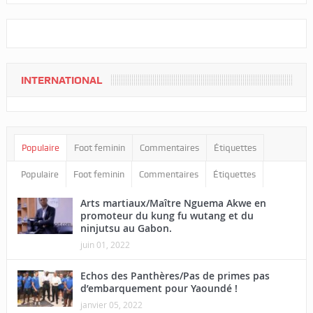
INTERNATIONAL
Populaire
Foot feminin
Commentaires
Étiquettes
Populaire
Foot feminin
Commentaires
Étiquettes
Arts martiaux/Maître Nguema Akwe en
promoteur du kung fu wutang et du
ninjutsu au Gabon.
juin 01, 2022
Echos des Panthères/Pas de primes pas
d’embarquement pour Yaoundé !
janvier 05, 2022