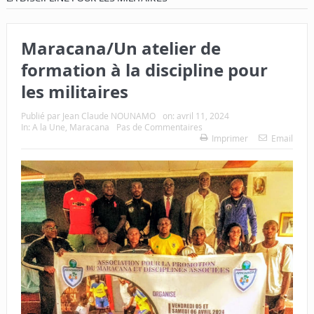
Maracana/Un atelier de
formation à la discipline pour
les militaires
Publié par
Jean Claude NOUNAMO
on:
avril 11, 2024
In:
A la Une
,
Maracana
Pas de Commentaires
Imprimer
Email