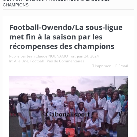
CHAMPIONS
Football-Owendo/La sous-ligue
met fin à la saison par les
récompenses des champions
Publié par
Jean Claude NOUNAMO
on:
juin 24, 2024
In:
A la Une
,
Football
Pas de Commentaires
Imprimer
Email