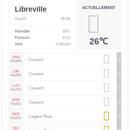
Libreville
ACTUELLEMENT
Aout07
05:04
Humidité
69%
Pression
1011
26℃
Vent
5.85mph
SAM
Couvert
Aout08
DIM
Couvert
Aout09
LUN
Couvert
Aout10
MAR
Couvert
Aout11
MER
Légère Pluie
Aout12
JEU