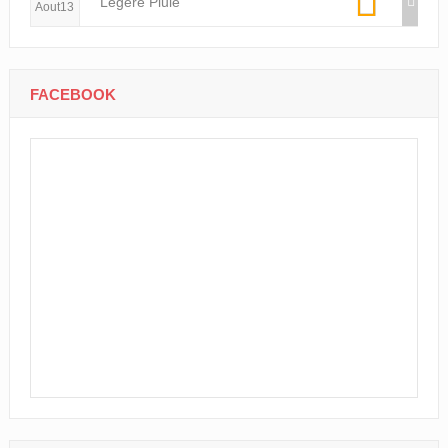
Légère Pluie
Aout13
FACEBOOK