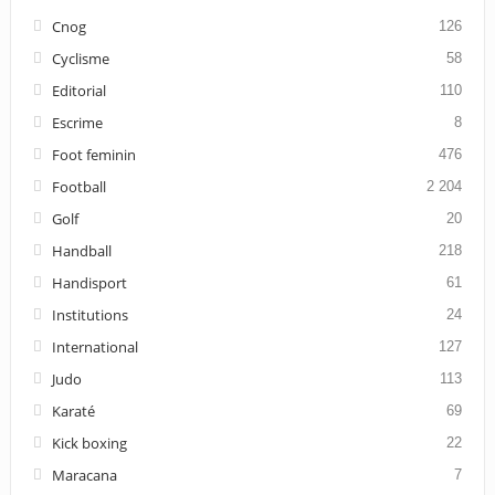
Cnog
126
Cyclisme
58
Editorial
110
Escrime
8
Foot feminin
476
Football
2 204
Golf
20
Handball
218
Handisport
61
Institutions
24
International
127
Judo
113
Karaté
69
Kick boxing
22
Maracana
7