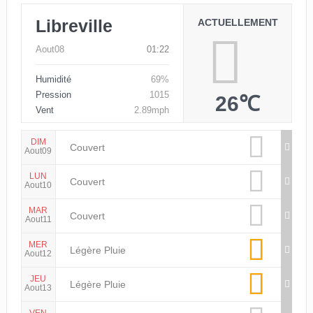
Libreville
ACTUELLEMENT
Aout08
01:22
Humidité
69%
Pression
1015
26℃
Vent
2.89mph
DIM
Couvert
Aout09
LUN
Couvert
Aout10
MAR
Couvert
Aout11
MER
Légère Pluie
Aout12
JEU
Légère Pluie
Aout13