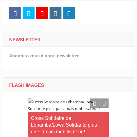
NEWSLETTER
Abonnez-vous à notre newsletter.
FLASH IMAGES
Le Gabon
Cross Solidaire de
Lébamba/Lowa Solidarité plus
Cross Solid
que jamais mobilisateur !
Lébamba/M