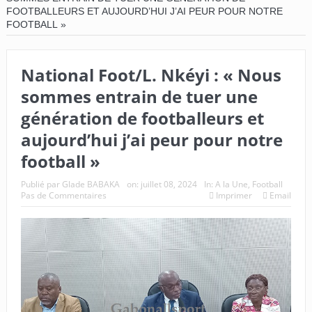
FOOTBALLEURS ET AUJOURD’HUI J’AI PEUR POUR NOTRE
FOOTBALL »
National Foot/L. Nkéyi : « Nous
sommes entrain de tuer une
génération de footballeurs et
aujourd’hui j’ai peur pour notre
football »
Publié par
Glade BABAKA
on:
juillet 08, 2024
In:
A la Une
,
Football
Pas de Commentaires
Imprimer
Email