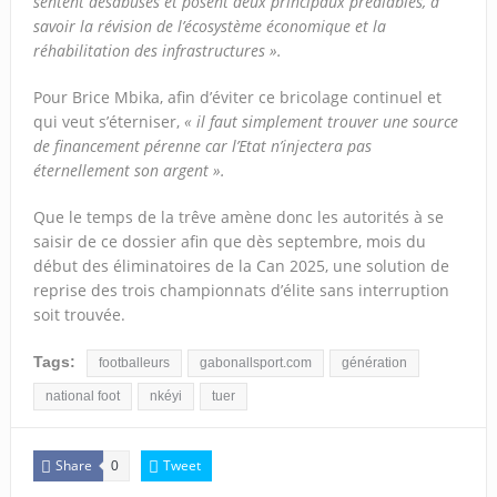
sentent désabusés et posent deux principaux préalables, à
savoir la révision de l’écosystème économique et la
réhabilitation des infrastructures ».
Pour Brice Mbika, afin d’éviter ce bricolage continuel et
qui veut s’éterniser,
« il faut simplement trouver une source
de financement pérenne car l’Etat n’injectera pas
éternellement son argent ».
Que le temps de la trêve amène donc les autorités à se
saisir de ce dossier afin que dès septembre, mois du
début des éliminatoires de la Can 2025, une solution de
reprise des trois championnats d’élite sans interruption
soit trouvée.
Tags:
footballeurs
gabonallsport.com
génération
national foot
nkéyi
tuer
Share
Tweet
0