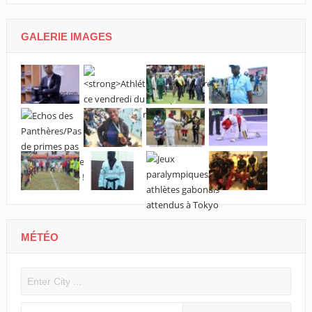
grand évén
GALERIE IMAGES
MÉTÉO