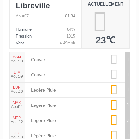
Libreville
ACTUELLEMENT
Aout07
01:34
Humidité
84%
Pression
1015
23℃
Vent
4.49mph
SAM
Couvert
Aout08
DIM
Couvert
Aout09
LUN
Légère Pluie
Aout10
MAR
Légère Pluie
Aout11
MER
Légère Pluie
Aout12
JEU
Légère Pluie
Aout13