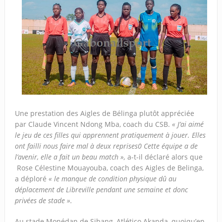
Une prestation des Aigles de Bélinga plutôt appréciée
par Claude Vincent Ndong Mba, coach du CSB.
« J’ai aimé
le jeu de ces filles qui apprennent pratiquement à jouer. Elles
ont failli nous faire mal à deux reprises0 Cette équipe a de
l’avenir, elle a fait un beau match »,
a-t-il déclaré alors que
Rose Célestine Mouayouba, coach des Aigles de Belinga,
a déploré
« le manque de condition physique dû au
déplacement de Libreville pendant une semaine et donc
privées de stade ».
Au stade Monédan de Sibang, Atlético Akanda, quoiqu’en