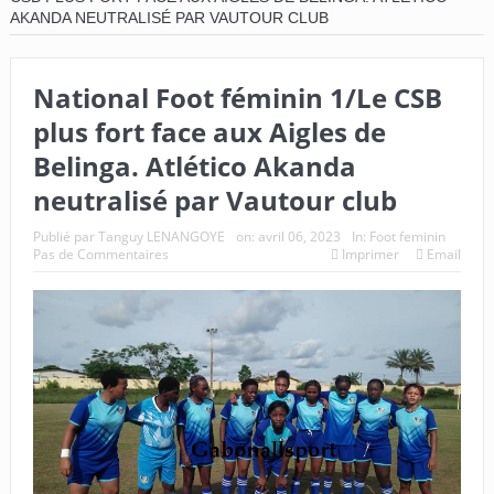
AKANDA NEUTRALISÉ PAR VAUTOUR CLUB
National Foot féminin 1/Le CSB
plus fort face aux Aigles de
Belinga. Atlético Akanda
neutralisé par Vautour club
Publié par
Tanguy LENANGOYE
on:
avril 06, 2023
In:
Foot feminin
Pas de Commentaires
Imprimer
Email