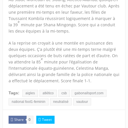
déplacement a été tenu en échec par Vautour club. Après
une première mi-temps en leur faveur, les filles de
Toussaint Kombila réussiront logiquement à marquer à
e
la 39
minute par Shana Mingongo. Score qui a conduit
les deux équipes à la mi-temps.
A la reprise on croyait à une montée en puissance des
deux équipes. Ç’a plutôt été une mi-temps terne malgré
quelques occasions de buts ratées de part et d’autre. On
e
va attendre la 85
minute pour l’égalisation de
l’internationale équato-guinéenne, Celestina Manga,
délivrant ainsi la grande famille de la police nationale qui
a effectué le déplacement. Score finale 1-1.
Tags:
aigles
atlético
csb
gabonallsport.com
national foot1-feminin
neutralisé
vautour
Share
Tweet
0