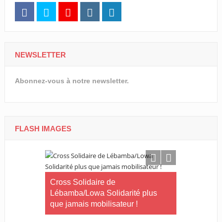
NEWSLETTER
Abonnez-vous à notre newsletter.
FLASH IMAGES
Le Gabon
Cross Solidaire de
Lébamba/Lowa Solidarité plus
Cross Solid
que jamais mobilisateur !
Lébamba/M
« Lébamba e