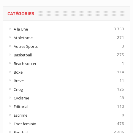
CATÉGORIES
A la Une
3 350
Athletisme
271
Autres Sports
3
Basketball
275
Beach soccer
1
Boxe
114
Breve
11
Cnog
126
Cyclisme
58
Editorial
110
Escrime
8
Foot feminin
476
Football
2 205