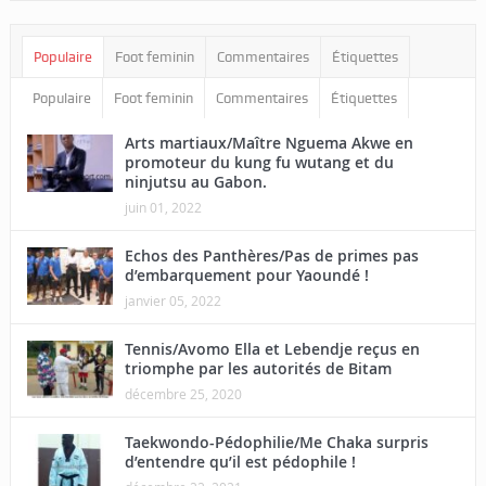
Populaire
Foot feminin
Commentaires
Étiquettes
Populaire
Foot feminin
Commentaires
Étiquettes
Arts martiaux/Maître Nguema Akwe en
promoteur du kung fu wutang et du
ninjutsu au Gabon.
juin 01, 2022
Echos des Panthères/Pas de primes pas
d’embarquement pour Yaoundé !
janvier 05, 2022
Tennis/Avomo Ella et Lebendje reçus en
triomphe par les autorités de Bitam
décembre 25, 2020
Taekwondo-Pédophilie/Me Chaka surpris
d’entendre qu’il est pédophile !