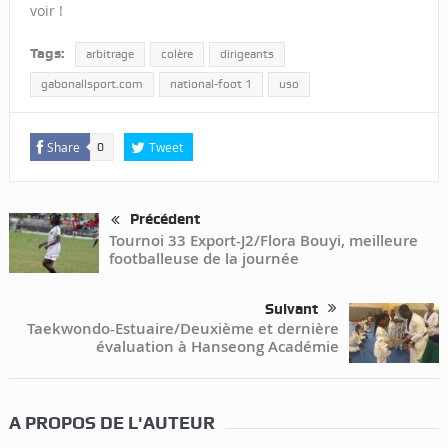
voir !
Tags:
arbitrage
colère
dirigeants
gabonallsport.com
national-foot 1
uso
Share
Tweet
0
Précédent
Tournoi 33 Export-J2/Flora Bouyi, meilleure
footballeuse de la journée
Suivant
Taekwondo-Estuaire/Deuxième et dernière
évaluation à Hanseong Académie
A PROPOS DE L'AUTEUR