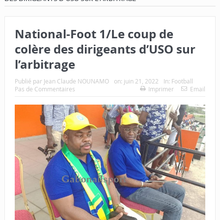
National-Foot 1/Le coup de
colère des dirigeants d’USO sur
l’arbitrage
Publié par
Jean Claude NOUNAMO
on:
juin 21, 2022
In:
Football
Pas de Commentaires
Imprimer
Email