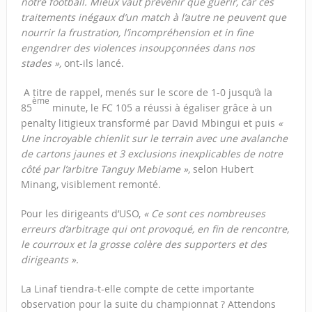
notre football. Mieux vaut prévenir que guérir, car ces
traitements inégaux d’un match à l’autre ne peuvent que
nourrir la frustration, l’incompréhension et in fine
engendrer des violences insoupçonnées dans nos
stades »,
ont-ils lancé.
A titre de rappel, menés sur le score de 1-0 jusqu’à la
ème
85
minute, le FC 105 a réussi à égaliser grâce à un
penalty litigieux transformé par David Mbingui et puis
«
Une incroyable chienlit sur le terrain avec une avalanche
de cartons jaunes et 3 exclusions inexplicables de notre
côté par l’arbitre Tanguy Mebiame »,
selon Hubert
Minang, visiblement remonté.
Pour les dirigeants d’USO,
« Ce sont ces nombreuses
erreurs d’arbitrage qui ont provoqué, en fin de rencontre,
le courroux et la grosse colère des supporters et des
dirigeants ».
La Linaf tiendra-t-elle compte de cette importante
observation pour la suite du championnat ? Attendons