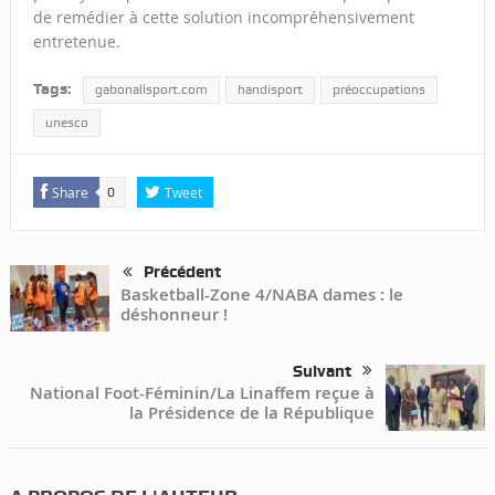
de remédier à cette solution incompréhensivement
entretenue.
Tags:
gabonallsport.com
handisport
préoccupations
unesco
Share
Tweet
0
Précédent
Basketball-Zone 4/NABA dames : le
déshonneur !
Suivant
National Foot-Féminin/La Linaffem reçue à
la Présidence de la République