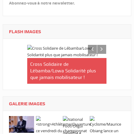
Abonnez-vous à notre newsletter.
FLASH IMAGES
/Le Gabon
Cross Solidaire de
Lébamba/Lowa Solidarité plus
Cross Solid
que jamais mobilisateur !
Lébamba/M
« Lébamba e
grand évén
GALERIE IMAGES