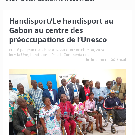
Handisport/Le handisport au
Gabon au centre des
préoccupations de l’Unesco
Publié par
Jean Claude NOUNAMO
on:
octobre 30, 2024
In:
A la Une
,
Handisport
Pas de Commentaires
Imprimer
Email