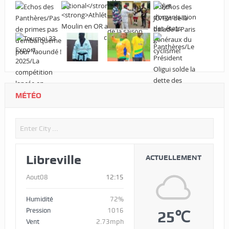
MÉTÉO
Libreville
ACTUELLEMENT
Aout08
12:15
Humidité
72%
Pression
1016
25℃
Vent
2.73mph