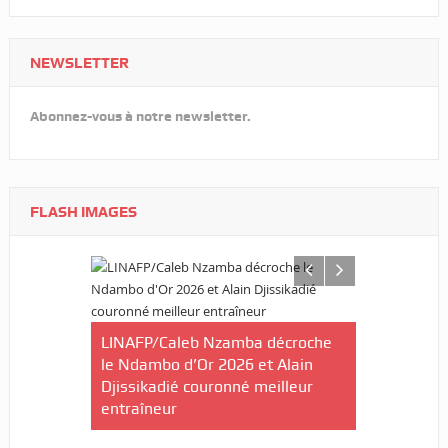
NEWSLETTER
Abonnez-vous à notre newsletter.
FLASH IMAGES
ilan à mi-
ctives du
LINAFP/Caleb Nzamba décroche
Judo-Port-G
le Ndambo d’Or 2026 et Alain
du Tournoi 
Djissikadié couronné meilleur
de la ville
entraîneur