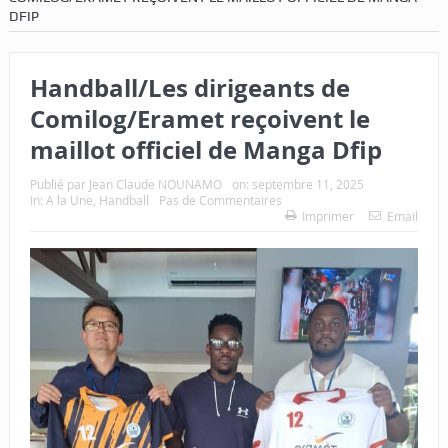
DFIP
Handball/Les dirigeants de
Comilog/Eramet reçoivent le
maillot officiel de Manga Dfip
Publié par
Jean Claude NOUNAMO
on:
septembre 11, 2025
In:
A la Une
,
Handball
Pas de Commentaires
Imprimer
Email