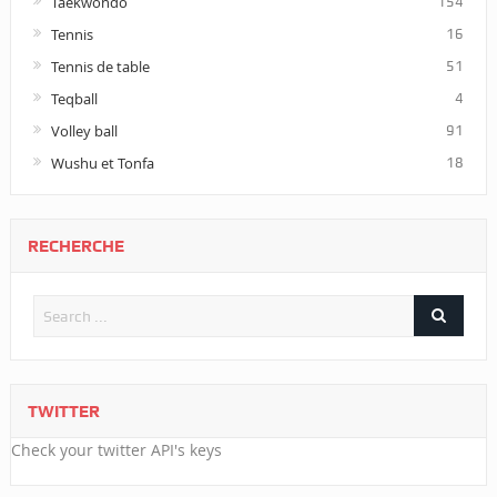
Taekwondo
154
Tennis
16
Tennis de table
51
Teqball
4
Volley ball
91
Wushu et Tonfa
18
RECHERCHE
TWITTER
Check your twitter API's keys