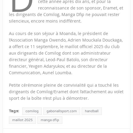
cette année après dix ans, et pour la
reconnaissance de son sponsor, Eramet, et
les dirigeants de Comilog, Manga Dfip ne pouvait rester
silencieux, encore moins indifférent.
Au cours de son séjour à Moanda, le président de
l’Association Manga Owendo, Adrien Mouckala Douckaga,
a offert ce 11 septembre, le maillot officiel 2025 du club
aux dirigeants de Comilog dont son administrateur
directeur général, Leod-Paul Batolo, son directeur
financier, Yevgen Adaryukov, et au directeur de la
Communication, Aunel Loumba.
Petite cérémonie pleine de convivialité qui a touché les
dirigeants de Comilog/Eramet dont l’attachement au volet
sport de la boîte n’est plus à démontrer.
Tags:
comilog
gabonallsport.com
handball
maillot 2025
manga dfip