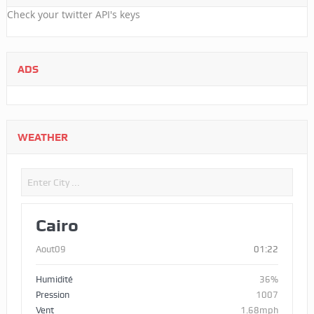
Check your twitter API's keys
ADS
WEATHER
Cairo
Aout09
01:22
Humidité
36%
Pression
1007
Vent
1.68mph