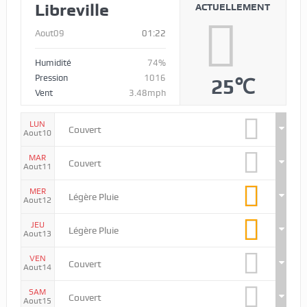
Libreville
ACTUELLEMENT
Aout09
01:22
Humidité
74%
Pression
1016
25℃
Vent
3.48mph
LUN
Couvert
Aout10
MAR
Couvert
Aout11
MER
Légère Pluie
Aout12
JEU
Légère Pluie
Aout13
VEN
Couvert
Aout14
SAM
Couvert
Aout15