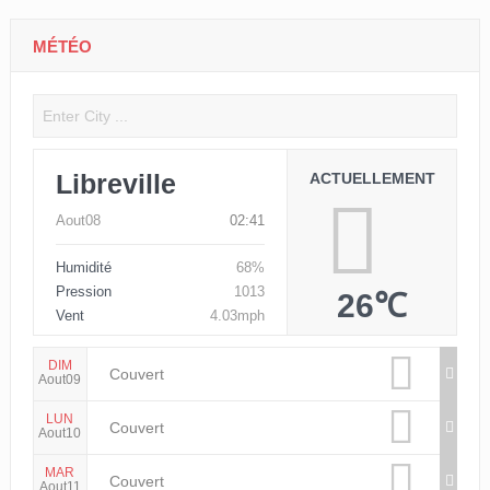
MÉTÉO
Libreville
ACTUELLEMENT
Aout08
02:41
Humidité
68%
Pression
1013
26℃
Vent
4.03mph
DIM
Couvert
Aout09
LUN
Couvert
Aout10
MAR
Couvert
Aout11