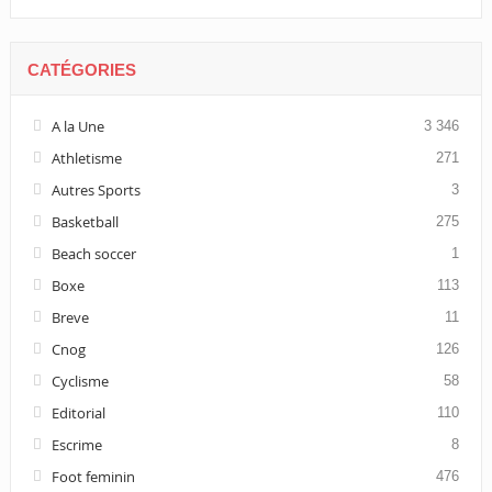
CATÉGORIES
A la Une
3 346
Athletisme
271
Autres Sports
3
Basketball
275
Beach soccer
1
Boxe
113
Breve
11
Cnog
126
Cyclisme
58
Editorial
110
Escrime
8
Foot feminin
476