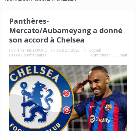
Panthères-
Mercato/Aubameyang a donné
son accord à Chelsea
Publié par
Idriss KOHO
on:
août 21, 2022
In:
Football
Pas de Commentaires
Imprimer
Email