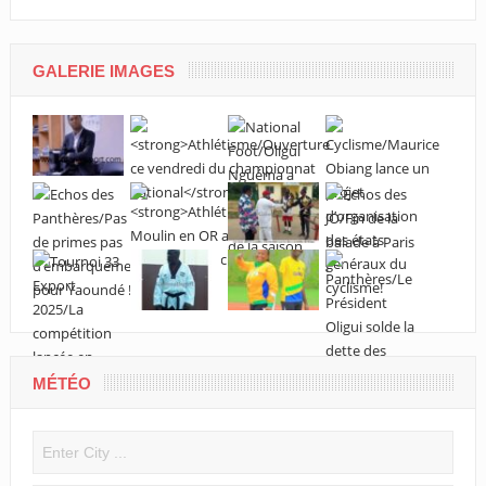
grand évén
GALERIE IMAGES
MÉTÉO