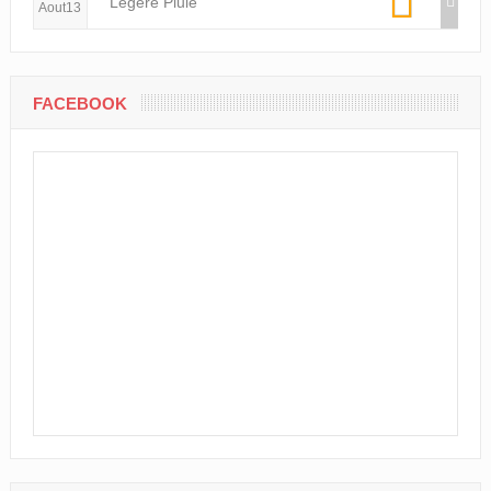
Légère Pluie
Aout13
FACEBOOK