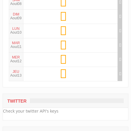
SAM
Aout08
DIM
Aout09
LUN
Aout10
MAR
Aout11
MER
Aout12
JEU
Aout13
TWITTER
Check your twitter API's keys