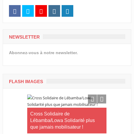
NEWSLETTER
Abonnez-vous à notre newsletter.
FLASH IMAGES
Le Gabon
Cross Solidaire de
Lébamba/Lowa Solidarité plus
Cross Solid
que jamais mobilisateur !
Lébamba/M
« Lébamba e