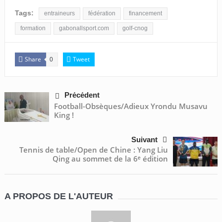
Tags:
entraineurs
fédération
financement
formation
gabonallsport.com
golf-cnog
Share
Tweet
0
Précédent
Football-Obsèques/Adieux Yrondu Musavu
King !
Suivant
Tennis de table/Open de Chine : Yang Liu
Qing au sommet de la 6ᵉ édition
A PROPOS DE L'AUTEUR