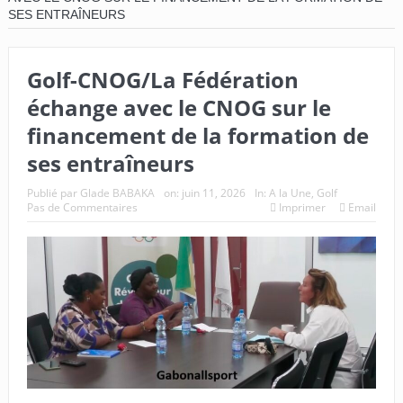
SES ENTRAÎNEURS
Golf-CNOG/La Fédération
échange avec le CNOG sur le
financement de la formation de
ses entraîneurs
Publié par
Glade BABAKA
on:
juin 11, 2026
In:
A la Une
,
Golf
Pas de Commentaires
Imprimer
Email