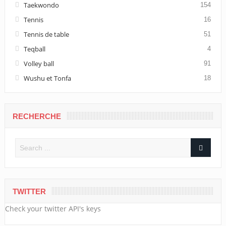
Taekwondo
154
Tennis
16
Tennis de table
51
Teqball
4
Volley ball
91
Wushu et Tonfa
18
RECHERCHE
TWITTER
Check your twitter API's keys