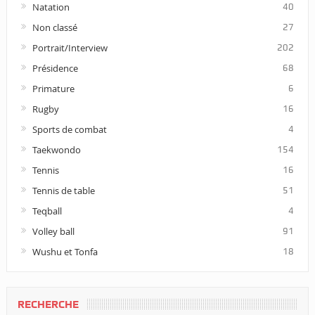
Natation
40
Non classé
27
Portrait/Interview
202
Présidence
68
Primature
6
Rugby
16
Sports de combat
4
Taekwondo
154
Tennis
16
Tennis de table
51
Teqball
4
Volley ball
91
Wushu et Tonfa
18
RECHERCHE