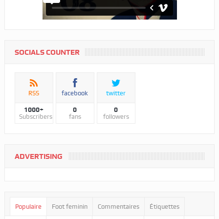
SOCIALS COUNTER
RSS
facebook
twitter
1000+
0
0
Subscribers
fans
followers
ADVERTISING
Populaire
Foot feminin
Commentaires
Étiquettes