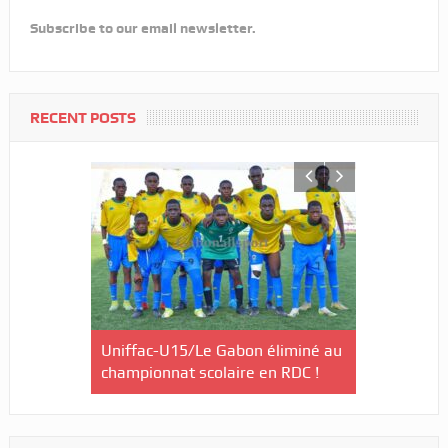
Subscribe to our email newsletter.
RECENT POSTS
as de
Uniffac-U15/Le Gabon éliminé au
Fégafoot-El
nat du
championnat scolaire en RDC !
étude pour
t permis !
normalisat