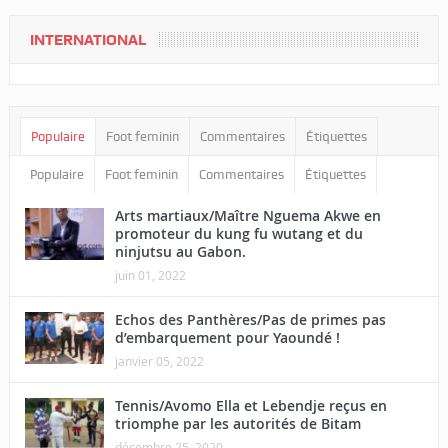
INTERNATIONAL
Populaire
Foot feminin
Commentaires
Étiquettes
Populaire
Foot feminin
Commentaires
Étiquettes
Arts martiaux/Maître Nguema Akwe en
promoteur du kung fu wutang et du
ninjutsu au Gabon.
juin 01, 2022
Echos des Panthères/Pas de primes pas
d’embarquement pour Yaoundé !
janvier 05, 2022
Tennis/Avomo Ella et Lebendje reçus en
triomphe par les autorités de Bitam
décembre 25, 2020