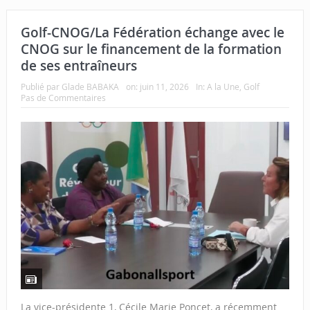
Golf-CNOG/La Fédération échange avec le
CNOG sur le financement de la formation
de ses entraîneurs
Publié par
Glade BABAKA
on:
juin 11, 2026
In:
A la Une
,
Golf
Pas de Commentaires
La vice-présidente 1, Cécile Marie Poncet, a récemment