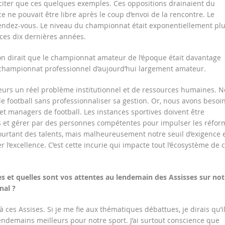
iter que ces quelques exemples. Ces oppositions drainaient du
 ne pouvait être libre après le coup d’envoi de la rencontre. Le
rendez-vous. Le niveau du championnat était exponentiellement pl
 ces dix dernières années.
n dirait que le championnat amateur de l’époque était davantage
 championnat professionnel d’aujourd’hui largement amateur.
eurs un réel problème institutionnel et de ressources humaines. 
le football sans professionnaliser sa gestion. Or, nous avons besoi
et managers de football. Les instances sportives doivent être
s et gérer par des personnes compétentes pour impulser les réfor
rtant des talents, mais malheureusement notre seuil d’exigence 
er l’excellence. C’est cette incurie qui impacte tout l’écosystème de 
 et quelles sont vos attentes au lendemain des Assisses sur not
nal ?
 à ces Assises. Si je me fie aux thématiques débattues, je dirais qu’il
lendemains meilleurs pour notre sport. J’ai surtout conscience que