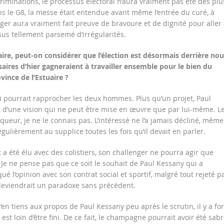
riminations, le processus électoral n’aura vraiment pas été des plu
ns le G8, la messe était entendue avant même l’entrée du curé, à
enger aura vraiment fait preuve de bravoure et de dignité pour aller
us tellement parsemé d’irrégularités.
uaire, peut-on considérer que l’élection est désormais derrière nou
aires d’hier gagneraient à travailler ensemble pour le bien du
vince de l’Estuaire ?
ui pourrait rapprocher les deux hommes. Plus qu’un projet, Paul
 d’une vision qui ne peut être mise en œuvre que par lui-même. L
eur, je ne le connais pas. L’intéressé ne l’a jamais décliné, même
égulièrement au supplice toutes les fois qu’il devait en parler.
 a été élu avec des colistiers, son challenger ne pourra agir que
Je ne pense pas que ce soit le souhait de Paul Kessany qui a
 l’opinion avec son contrat social et sportif, malgré tout rejeté p
 deviendrait un paradoxe sans précédent.
’en tiens aux propos de Paul Kessany peu après le scrutin, il y a for
est loin d’être fini. De ce fait, le champagne pourrait avoir été sab