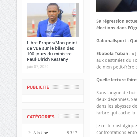
Sa régression actue
élections dans l’Og
Gabonallsport : Qui
Libre Propos/Mon point
de vue sur le bilan des
Ebobola Tsibah :
« J
100 jours du ministre
Paul-Ulrich Kessany
aux destinées du Fo
de mon petit-frère 
juin 07, 2026
Quelle lecture fait
PUBLICITÉ
Sans langue de bois
deux décennies. Sau
dans les abysses de 
l’arbre qui cache la 
CATÉGORIES
Je reste nostalgiqu
confrontations entre
A la Une
3 347