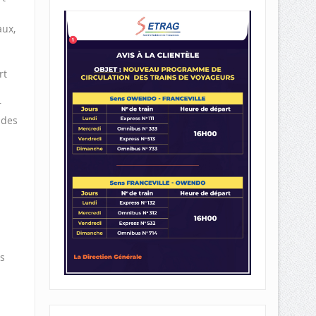
aux,
rt
r
 des
s