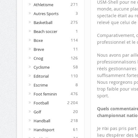
USM-Shell pour ne c
Athletisme
271
monde, aucune place
Autres Sports
3
spectacle était au 
relevé que celui de
Basketball
275
Beach soccer
1
Comparativement, o
Boxe
114
professionnel et le
Breve
11
Nous avons par aill
Cnog
126
professionnalisons 
Cyclisme
58
réels gestionnaires 
suffisamment forte
Editorial
110
Nous regorgeons pou
Escrime
8
trop faible pour vis
Foot feminin
476
sport.
Football
2 204
Quels commentaires
Golf
20
championnat natio
Handball
218
Je n’ai pas pris part
Handisport
61
lieu d’espérer des 