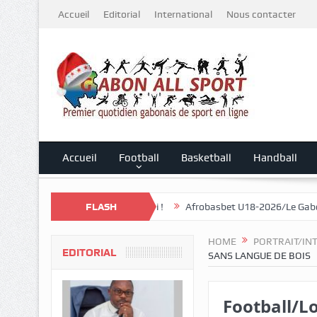
Accueil
Editorial
International
Nous contacter
Accueil
Football
Basketball
Handball
n débute ce samedi !
FLASH
Afrobasbet U18-2026/Le Gabon écrasé par le M
HOME
PORTRAIT/IN
EDITORIAL
SANS LANGUE DE BOIS
Football/Lo