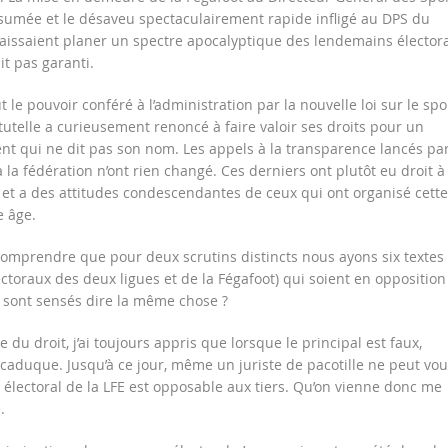
sumée et le désaveu spectaculairement rapide infligé au DPS du
aissaient planer un spectre apocalyptique des lendemains élector
it pas garanti.
 le pouvoir conféré à l’administration par la nouvelle loi sur le spo
tutelle a curieusement renoncé à faire valoir ses droits pour un
 qui ne dit pas son nom. Les appels à la transparence lancés pa
 la fédération n’ont rien changé. Ces derniers ont plutôt eu droit à
et a des attitudes condescendantes de ceux qui ont organisé cette
e âge.
omprendre que pour deux scrutins distincts nous ayons six textes
ectoraux des deux ligues et de la Fégafoot) qui soient en opposition
ls sont sensés dire la même chose ?
 du droit, j’ai toujours appris que lorsque le principal est faux,
t caduque. Jusqu’à ce jour, même un juriste de pacotille ne peut vou
 électoral de la LFE est opposable aux tiers. Qu’on vienne donc me
.