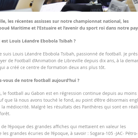
lle, les récentes assisses sur notre championnat national, les
ooué Maritime et l’Estuaire et l’avenir du sport roi dans notre pay
 est Louis Léandre Ebobola Tsibah ?
e suis Louis Léandre Ebobola Tsibah, passionné de football. Je prés
yer de Football d’Animation de Libreville depuis dix ans, à la dem
qui a créé ce centre de formation deux ans plus tôt.
es-vous de notre football aujourd’hui ?
, le football au Gabon est en régression continue depuis au moins
f que là nous avons touché le fond, au point d’être désormais eng
la médiocrité. Malgré les résultats des Panthères qui sont en réali
forêt.
e de l’époque des grandes affiches qui mettaient en valeur les
 les grandes écuries de l’époque, à savoir : Sogara-105 -JAC- Pétro-