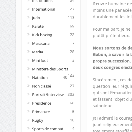
Institutions
24
l’œuvre humaine de
International
127
moins une panacée, c
durablement les inté
Judo
113
Karaté
69
Pour ma part, je ne 
Kick boxing
22
plutôt prétentieux.
Maracana
7
Nous sortons de de
Media
28
Gabon, à savoir la 
Mini foot
propre succession, 
2
deux congrès électi
Ministère des Sports
122
Natation
40
Sincèrement, ces de
question leur régula
Non classé
27
qui sont l’émanatio
Portrait/Interview
202
et fassent l’objet d
Présidence
68
satanique.
Primature
6
J’ai admiré le coura
Rugby
16
joué religieusement s
Sports de combat
4
totalement étouffée