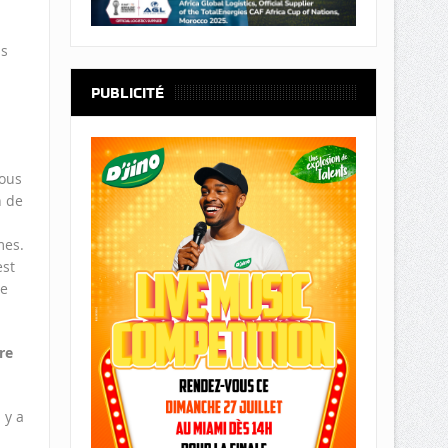
us
PUBLICITÉ
Nous
n de
mes.
est
ce
re
 y a