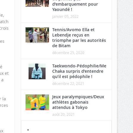
d’embarquement pour
Yaoundé !
e,
janvier 05, 2022
match
crois
Tennis/Avomo Ella et
Lebendje reçus en
triomphe par les autorités
mes
de Bitam
décembre 25, 2020
Taekwondo-Pédophilie/Me
té
Chaka surpris d’entendre
ux et
qu’il est pédophile !
 a
décembre 22, 2021
Jeux paralympiques/Deux
 la
athlètes gabonais
orces
attendus à Tokyo
août 20, 2021
ux