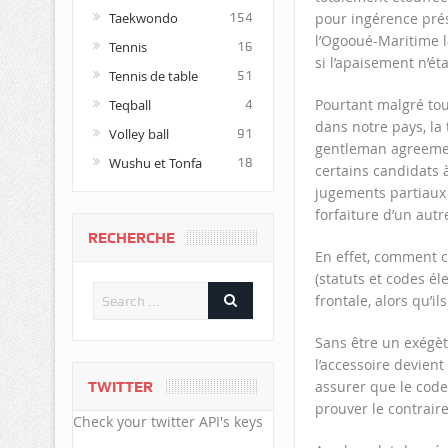
pour ingérence pré
Taekwondo
154
l’Ogooué-Maritime l
Tennis
16
si l’apaisement n’éta
Tennis de table
51
Pourtant malgré tout
Teqball
4
dans notre pays, la 
Volley ball
91
gentleman agreement
Wushu et Tonfa
18
certains candidats à
jugements partiaux 
forfaiture d’un autr
RECHERCHE
En effet, comment c
(statuts et codes él
frontale, alors qu’i
Sans être un exégète
l’accessoire devien
assurer que le code
TWITTER
prouver le contraire
Check your twitter API's keys