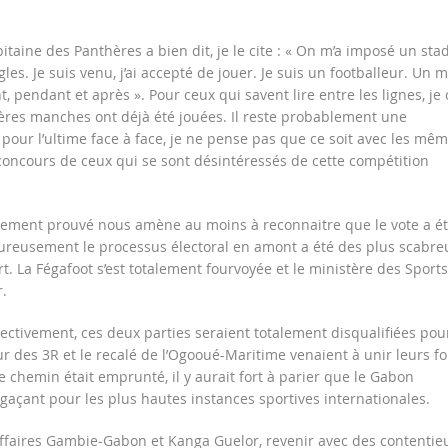
apitaine des Panthères a bien dit, je le cite : « On m’a imposé un stad
gles. Je suis venu, j’ai accepté de jouer. Je suis un footballeur. Un 
t, pendant et après ». Pour ceux qui savent lire entre les lignes, je 
res manches ont déjà été jouées. Il reste probablement une
 pour l’ultime face à face, je ne pense pas que ce soit avec les mê
 concours de ceux qui se sont désintéressés de cette compétition
uement prouvé nous amène au moins à reconnaitre que le vote a é
reusement le processus électoral en amont a été des plus scabre
t. La Fégafoot s’est totalement fourvoyée et le ministère des Sports
.
ectivement, ces deux parties seraient totalement disqualifiées pour
ur des 3R et le recalé de l’Ogooué-Maritime venaient à unir leurs f
i ce chemin était emprunté, il y aurait fort à parier que le Gabon
gaçant pour les plus hautes instances sportives internationales.
 affaires Gambie-Gabon et Kanga Guelor, revenir avec des contentie