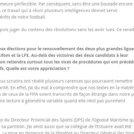
meure perfectible. Par conséquent, sans être une boutade encore
e travail qui a réuni plusieurs intelligences devrait servir
rêts de notre football.
puis juger du contenu des résolutions sans les avoir lues. Ce serai
ux élections pour le renouvellement des deux plus grandes ligue
Lifom et la LFE. Au-delà des victoires des deux candidats à leur
on retiendra surtout tous les vices de procédures qui ont précéd
fs. Quelle est votre appréciation ?
ux scrutins ont révélé plusieurs carences qui pourraient remettre
rité. En effet, j’ai du mal à comprendre que nos textes en la matiè
n de ceux de la FIFA soient transcrits de façon étrange dans notre 
’une lecture à géométrie variable quand elle n’est pas purement
ge du Directeur Provincial des Sports (DPS) de l’Ogooué Maritime qu
a partition. J’ai senti aussi que sa collègue de l’Estuaire avait été
. La mise en demeure de la Fégafoot au Directeur Général des Spo