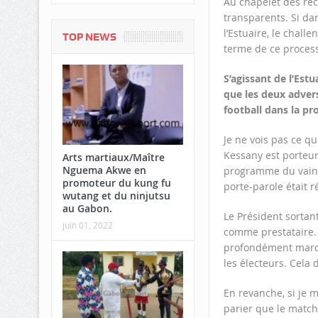
Au chapelet des réc
transparents. Si da
l’Estuaire, le chall
TOP NEWS
terme de ce process
S’agissant de l’Est
que les deux advers
football dans la pro
Je ne vois pas ce q
Kessany est porteur
Arts martiaux/Maître
Nguema Akwe en
programme du vainqu
promoteur du kung fu
porte-parole était r
wutang et du ninjutsu
au Gabon.
Le Président sortant
juin 01, 2022
comme prestataire. 
profondément marqué
les électeurs. Cela
En revanche, si je m
parier que le match 