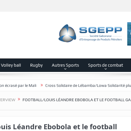
Volley ball
Rugby
Autres Sports
Sports de combat
ali
Cross Solidaire de Lébamba/Lowa Solidarité plus que jamais mobil
TERVIEW
FOOTBALL/LOUIS LÉANDRE EBOBOLA ET LE FOOTBALL G
uis Léandre Ebobola et le football