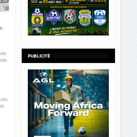
s.
ide
PUBLICITÉ
ande
lués
té