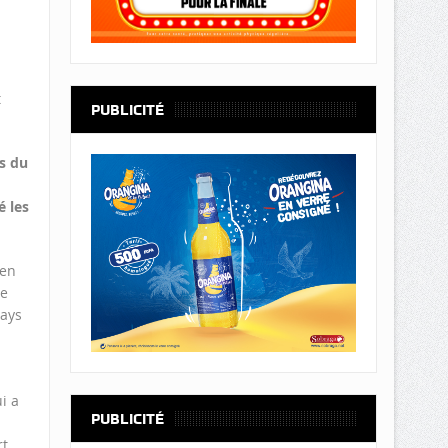
t
PUBLICITÉ
s du
é les
 en
re
pays
i a
PUBLICITÉ
rt