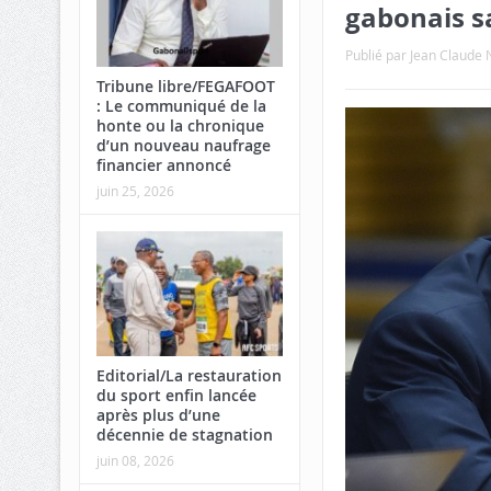
gabonais s
Publié par
Jean Claud
Tribune libre/FEGAFOOT
: Le communiqué de la
honte ou la chronique
d’un nouveau naufrage
financier annoncé
juin 25, 2026
Editorial/La restauration
du sport enfin lancée
après plus d’une
décennie de stagnation
juin 08, 2026