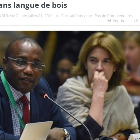
ans langue de bois
e NOUNAMO
on:
juillet 01, 2021
In:
Portrait/Interview
Pas de Commentaires
Imprimer