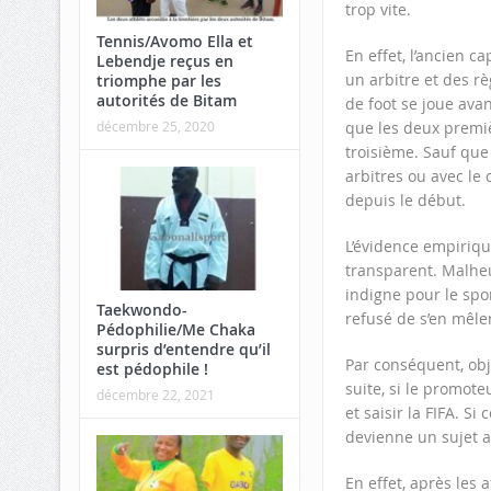
trop vite.
Tennis/Avomo Ella et
En effet, l’ancien c
Lebendje reçus en
un arbitre et des rè
triomphe par les
autorités de Bitam
de foot se joue avan
décembre 25, 2020
que les deux premiè
troisième. Sauf que
arbitres ou avec le
depuis le début.
L’évidence empiriq
transparent. Malheu
indigne pour le spor
Taekwondo-
refusé de s’en mêler
Pédophilie/Me Chaka
surpris d’entendre qu’il
Par conséquent, obj
est pédophile !
suite, si le promote
décembre 22, 2021
et saisir la FIFA. S
devienne un sujet a
En effet, après les