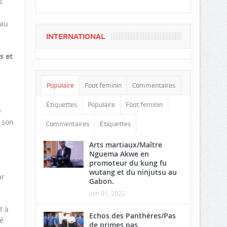
s
 au
INTERNATIONAL
s et
Populaire
Foot feminin
Commentaires
Étiquettes
Populaire
Foot feminin
e
 son
Commentaires
Étiquettes
Arts martiaux/Maître
Nguema Akwe en
promoteur du kung fu
wutang et du ninjutsu au
ar
Gabon.
juin 01, 2022
t à
Echos des Panthères/Pas
ré
de primes pas