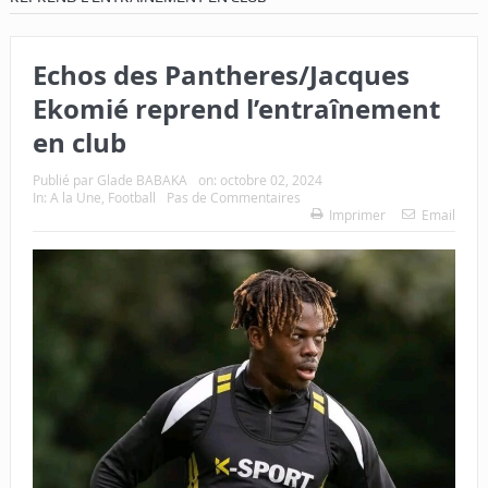
Echos des Pantheres/Jacques
Ekomié reprend l’entraînement
en club
Publié par
Glade BABAKA
on:
octobre 02, 2024
In:
A la Une
,
Football
Pas de Commentaires
Imprimer
Email