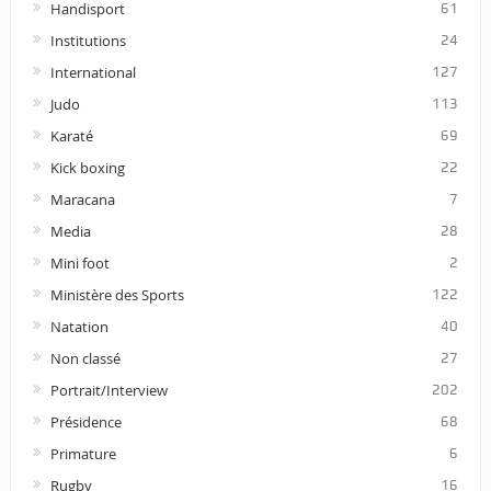
Handisport
61
Institutions
24
International
127
Judo
113
Karaté
69
Kick boxing
22
Maracana
7
Media
28
Mini foot
2
Ministère des Sports
122
Natation
40
Non classé
27
Portrait/Interview
202
Présidence
68
Primature
6
Rugby
16