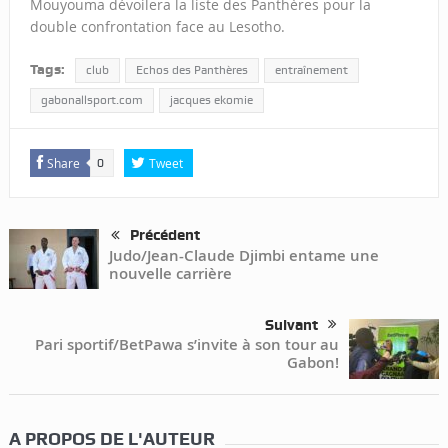
Mouyouma dévoilera la liste des Panthères pour la
double confrontation face au Lesotho.
Tags:
club
Echos des Panthères
entraînement
gabonallsport.com
jacques ekomie
Share
Tweet
0
Précédent
Judo/Jean-Claude Djimbi entame une
nouvelle carrière
Suivant
Pari sportif/BetPawa s’invite à son tour au
Gabon!
A PROPOS DE L'AUTEUR