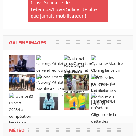
/Le Gabon
Cross Solidaire de
Lébamba/Lowa Solidarité plus
Cross Solid
que jamais mobilisateur !
Lébamba/M
« Lébamba e
grand évén
GALERIE IMAGES
MÉTÉO