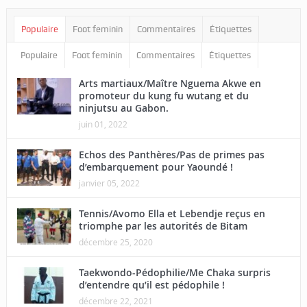
Populaire
Foot feminin
Commentaires
Étiquettes
Populaire
Foot feminin
Commentaires
Étiquettes
Arts martiaux/Maître Nguema Akwe en
promoteur du kung fu wutang et du
ninjutsu au Gabon.
juin 01, 2022
Echos des Panthères/Pas de primes pas
d’embarquement pour Yaoundé !
janvier 05, 2022
Tennis/Avomo Ella et Lebendje reçus en
triomphe par les autorités de Bitam
décembre 25, 2020
Taekwondo-Pédophilie/Me Chaka surpris
d’entendre qu’il est pédophile !
décembre 22, 2021