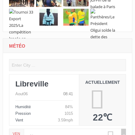
MÉTÉO
Libreville
ACTUELLEMENT
Aout06
08:41
Humidité
84%
Pression
1015
22℃
Vent
3.59mph
VEN