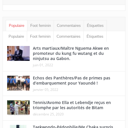
Populaire
Foot feminin
Commentaires
Étiquettes
Populaire
Foot feminin
Commentaires
Étiquettes
Arts martiaux/Maître Nguema Akwe en
promoteur du kung fu wutang et du
ninjutsu au Gabon.
juin 01, 2022
Echos des Panthères/Pas de primes pas
d’embarquement pour Yaoundé !
janvier 05, 2022
Tennis/Avomo Ella et Lebendje reçus en
triomphe par les autorités de Bitam
décembre 25, 2020
Taekwondo-Pédophilie/Me Chaka surpris