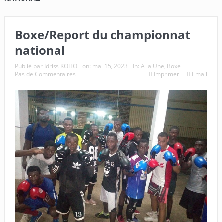
Boxe/Report du championnat
national
Publié par
Idriss KOHO
on:
mai 15, 2023
In:
A la Une
,
Boxe
Pas de Commentaires
Imprimer
Email