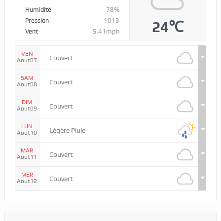
Humidité
78%
Pression
1013
24℃
Vent
5.41mph
VEN
Couvert
Aout07
SAM
Couvert
Aout08
DIM
Couvert
Aout09
LUN
Légère Pluie
Aout10
MAR
Couvert
Aout11
MER
Couvert
Aout12