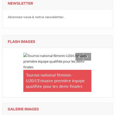
NEWSLETTER
Abonnez-vous à notre newsletter.
FLASH IMAGES
CNOG/Le m
rneau Essia
Tournoi national féminin-
s’engage d
s fiers du
U20/L’Estuaire première équipe
s ».
qualifiée pour les demi-finales
GALERIE IMAGES