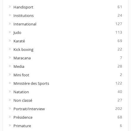
Handisport
61
Institutions
24
International
127
Judo
113
Karaté
69
Kick boxing
22
Maracana
7
Media
28
Mini foot
2
Ministère des Sports
122
Natation
40
Non classé
27
Portrait/Interview
202
Présidence
68
Primature
6