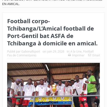
EN AMICAL.
Football corpo-
Tchibanga/L’Amical football de
Port-Gentil bat ASFA de
Tchibanga à domicile en amical.
Publié par
Gabonallsport
on:
juin 29, 2026
In:
A la Une
,
Football
Pas de Commentaires
Imprimer
Email