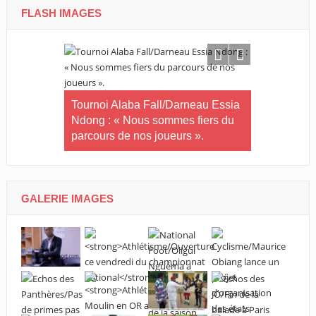
FLASH IMAGES
in-U20/Le
stuaire en
Tournoi Alaba Fall/Darneau Essia
Tournoi nat
Ndong : « Nous sommes fiers du
U20/L’Estu
parcours de nos joueurs ».
qualifiée p
GALERIE IMAGES