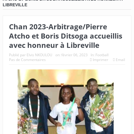
LIBREVILLE
Chan 2023-Arbitrage/Pierre
Atcho et Boris Ditsoga accueillis
avec honneur à Libreville
Publié par
Elvis NKOULOU
on:
février 06, 2023
In:
Football
Pas de Commentaires
Imprimer
Email