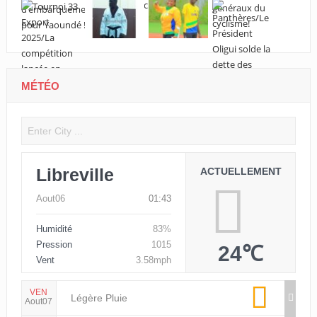
MÉTÉO
Libreville
ACTUELLEMENT
Aout06
01:43
Humidité
83%
Pression
1015
24℃
Vent
3.58mph
VEN
Légère Pluie
Aout07