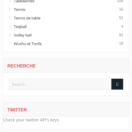
Taekwondo
154
Tennis
16
Tennis de table
51
Teqball
4
Volley ball
91
Wushu et Tonfa
18
RECHERCHE
TWITTER
Check your twitter API's keys