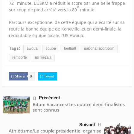
72
minute. L’USKM a réduit le score par une belle frappe
e
sur coup de pied arrêté vers la 80
minute.
Parcours exceptionnel de cette équipe qui a écarté sur sa
route la bonne équipe de Konoville, et en demi-finale, la
redoutable équipe locale, l’US Awoua.
Tags:
awoua
coupe
football
gabonallsport.com
remporte
us meza'a
Share
Tweet
0
Précédent
Bitam Vacances/Les quatre demi-finalistes
sont connus
Suivant
Athlétisme/Le couple présidentiel organise