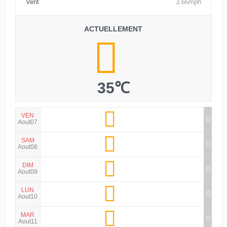
Vent
3.66mph
ACTUELLEMENT
35℃
VEN
Aout07
SAM
Aout08
DIM
Aout09
LUN
Aout10
MAR
Aout11