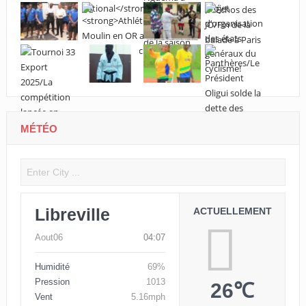
MÉTÉO
Libreville
ACTUELLEMENT
Aout06
04:07
Humidité
69%
Pression
1013
26℃
Vent
5.16mph