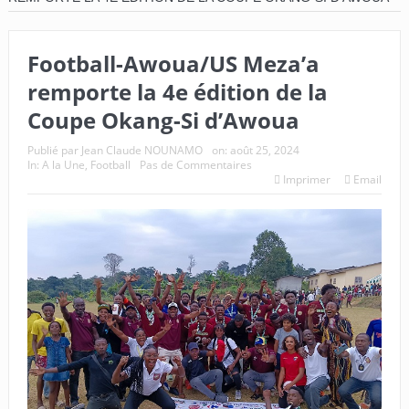
Football-Awoua/US Meza’a
remporte la 4e édition de la
Coupe Okang-Si d’Awoua
Publié par
Jean Claude NOUNAMO
on:
août 25, 2024
In:
A la Une
,
Football
Pas de Commentaires
Imprimer
Email