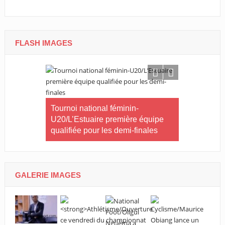
FLASH IMAGES
CNOG/Le m
rneau Essia
Tournoi national féminin-
s’engage d
 fiers du
U20/L’Estuaire première équipe
s ».
qualifiée pour les demi-finales
GALERIE IMAGES