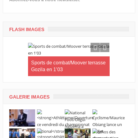
FLASH IMAGES
kong sacré
Sports de combat/Moover terrasse
Corporate 
Gozila en 1’03
5e édition a
GALERIE IMAGES