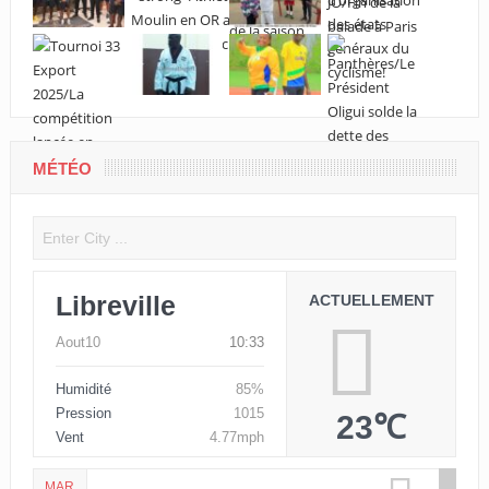
MÉTÉO
Libreville
ACTUELLEMENT
Aout10
10:33
Humidité
85%
Pression
1015
23℃
Vent
4.77mph
MAR