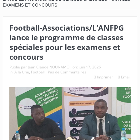
EXAMENS ET CONCOURS
Football-Associations/L’ANFPG
lance le programme de classes
spéciales pour les examens et
concours
Publié par
Jean Claude NOUNAMO
on:
juin 17, 2026
In:
A la Une
,
Football
Pas de Commentaires
Imprimer
Email