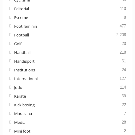
Editorial
110
Escrime
8
Foot feminin
477
Football
2 206
Golf
20
Handball
218
Handisport
61
Institutions
24
International
127
Judo
114
Karaté
69
Kick boxing
22
Maracana
7
Media
28
Mini foot
2