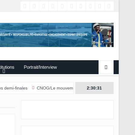
titutions
Portrait/Interview
CNOG/Le mouvement sportif s’engage dans le don du sang
2:30:33