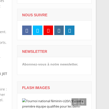
ses
t
NOUS SUIVRE
ent.
orts.
NEWSLETTER
r
Abonnez-vous à notre newsletter.
t JET
FLASH IMAGES
ire :
nner
l.