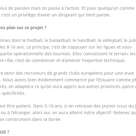
lus de paroles mais on passe à l’action. Et pour quelqu’un comme 
Arts Martiaux-Nyanga/Installation
Tournoi Alaba Fall/Dar
 c’est un privilège d’avoir un dirigeant qui tient parole.
de la ligue provinciale de Minn
Ndong : « Nous sommes
Long Vema Défense
parcours de nos joueur
os plan sur ce projet ?
ines dont le football, le basketball, le handball, le volleyball, le jud
es 8-16 ans. Le principe, c’est de s’appuyer sur les ligues et sous-
 partie opérationnelle des tournois. Elles connaissent le terrain, les
tre rôle, c’est de coordonner et d’amener l’expertise technique.
faire venir des recruteurs de grands clubs européens pour une vraie
ts. Nous avons bien évidemment commencé par l’Estuaire comme p
rès, on adaptera ce qu’on aura appris aux autres provinces, parce
spécificités.
 faut être patient. Dans 5-10 ans, si on retrouve des jeunes issus du 
ou à l’étranger, alors oui, on aura atteint notre objectif. Retenez q
 se construisent dans la durée.
025 ?