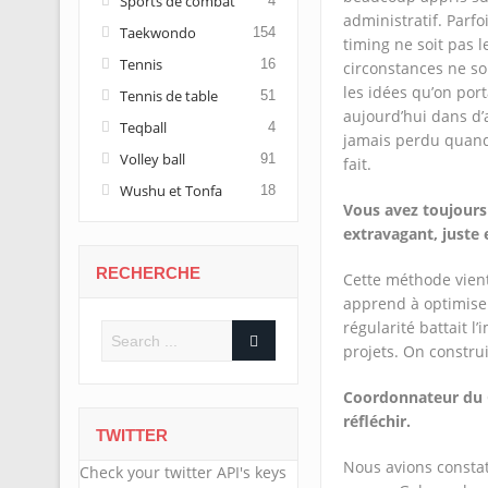
Sports de combat
4
administratif. Parfoi
Taekwondo
154
timing ne soit pas l
Tennis
16
circonstances ne so
les idées qu’on port
Tennis de table
51
aujourd’hui dans d’a
Teqball
4
jamais perdu quand 
Volley ball
91
fait.
Wushu et Tonfa
18
Vous avez toujours
extravagant, juste
RECHERCHE
Cette méthode vient
apprend à optimiser 
régularité battait 
projets. On construi
Coordonnateur du
réfléchir.
TWITTER
Nous avions constaté
Check your twitter API's keys