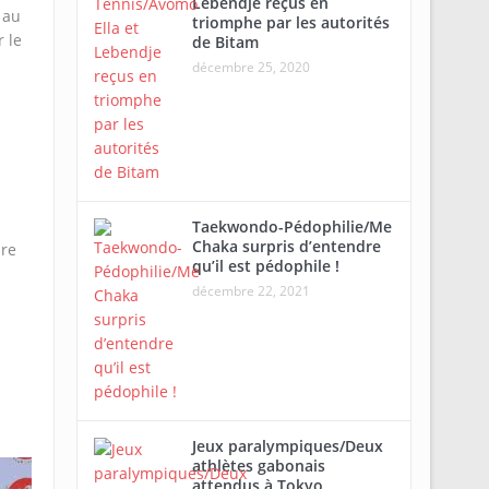
Lebendje reçus en
 au
triomphe par les autorités
 le
de Bitam
décembre 25, 2020
Taekwondo-Pédophilie/Me
Chaka surpris d’entendre
ire
qu’il est pédophile !
décembre 22, 2021
Jeux paralympiques/Deux
athlètes gabonais
attendus à Tokyo