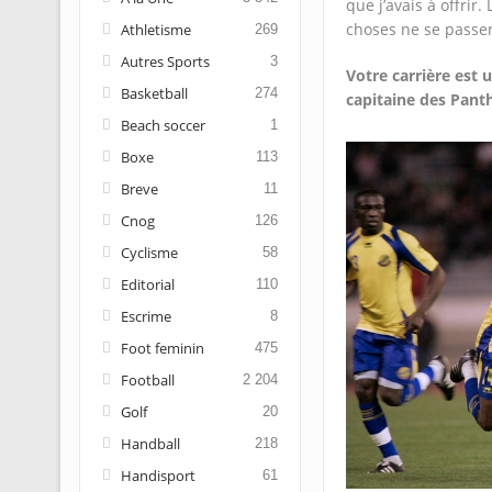
que j’avais à offrir
choses ne se passe
Athletisme
269
Autres Sports
3
Votre carrière est
Basketball
274
capitaine des Pant
Beach soccer
1
Boxe
113
Breve
11
Cnog
126
Cyclisme
58
Editorial
110
Escrime
8
Foot feminin
475
Football
2 204
Golf
20
Handball
218
Handisport
61