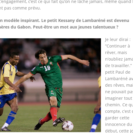
. L’engagement, c’est ce qui fait qu’on ne lâche jamais, même quand 
nt pas comme prévu.
 un modèle inspirant. Le petit Kessany de Lambaréné est devenu
hères du Gabon. Peut-être un mot aux jeunes talentueux ?
Je leur dirai :
“Continuer à
rêver, mais
n’oubliez jama
de travailler.”
petit Paul de
Lambaréné av
des rêves, mai
ne pouvait pa
imaginer tout
chemin. Ce qu
compte, c’est 
garder cette
innocence du
début, cette j