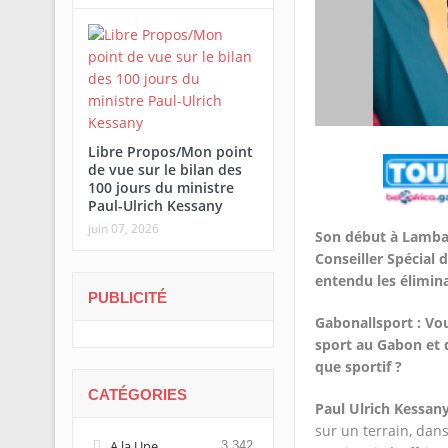
Libre Propos/Mon point
de vue sur le bilan des
100 jours du ministre
Paul-Ulrich Kessany
juin 07, 2026
Son début à Lambar
Conseiller Spécial 
entendu les élimina
PUBLICITÉ
Gabonallsport : Vo
sport au Gabon et d
que sportif ?
CATÉGORIES
Paul Ulrich Kessany
sur un terrain, dan
A la Une
3 342