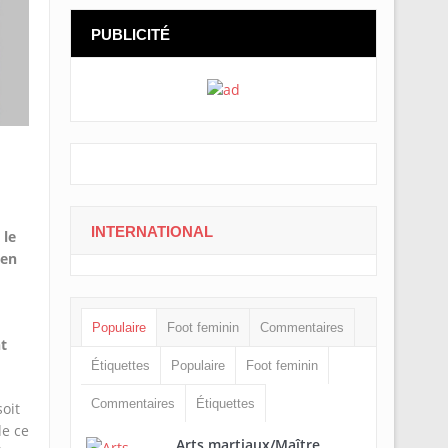
PUBLICITÉ
INTERNATIONAL
 le
ien
Populaire
Foot feminin
Commentaires
t
Étiquettes
Populaire
Foot feminin
Commentaires
Étiquettes
oit
de ce
Arts martiaux/Maître