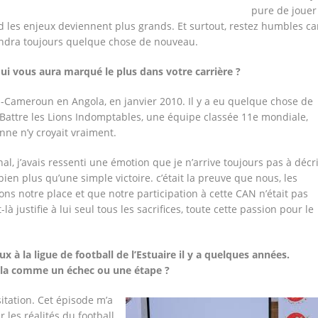
pure de jouer
les enjeux deviennent plus grands. Et surtout, restez humbles car
endra toujours quelque chose de nouveau.
ui vous aura marqué le plus dans votre carrière ?
-Cameroun en Angola, en janvier 2010. Il y a eu quelque chose de
 Battre les Lions Indomptables, une équipe classée 11e mondiale,
ne n’y croyait vraiment.
inal, j’avais ressenti une émotion que je n’arrive toujours pas à décr
 bien plus qu’une simple victoire. c’était la preuve que nous, les
ns notre place et que notre participation à cette CAN n’était pas
à justifie à lui seul tous les sacrifices, toute cette passion pour le
 à la ligue de football de l’Estuaire il y a quelques années.
ela comme un échec ou une étape ?
itation. Cet épisode m’a
 les réalités du football