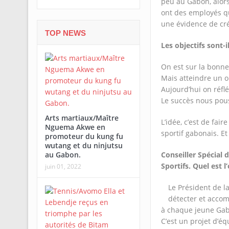
peu au Gabon, alors
ont des employés qu
une évidence de cré
TOP NEWS
Les objectifs sont-i
On est sur la bonne
Mais atteindre un ob
Aujourd’hui on réflé
Le succès nous pous
Arts martiaux/Maître
L’idée, c’est de fa
Nguema Akwe en
sportif gabonais. E
promoteur du kung fu
wutang et du ninjutsu
au Gabon.
Conseiller Spécial 
Sportifs. Quel est l
juin 01, 2022
Le Président de l
détecter et accom
à chaque jeune Gabo
C’est un projet d’équ