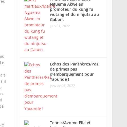
les
Nguema Akwe en
promoteur du kung fu
wutang et du ninjutsu au
Gabon.
juin 01, 2022
is
 Le
Echos des Panthères/Pas
de primes pas
d’embarquement pour
ait
Yaoundé !
s il
janvier 05, 2022
s
 ce
i
de
Tennis/Avomo Ella et
oie