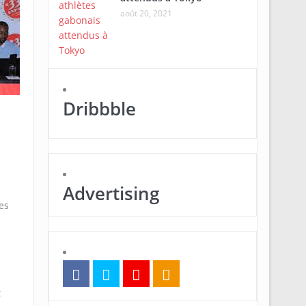
août 20, 2021
Dribbble
Advertising
es
t