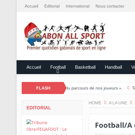
Accueil
Editorial
International
Nous contacter
Accueil
Football
Basketball
Handball
Vo
ous sommes fiers du parcours de nos joueurs ».
FLASH
Tournoi national 
HOME
A LA UNE
EDITORIAL
Football/A
Publié par
Jean Claud