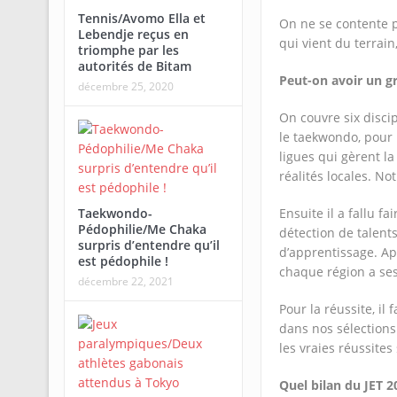
Tennis/Avomo Ella et
On ne se contente p
Lebendje reçus en
qui vient du terrain,
triomphe par les
autorités de Bitam
Peut-on avoir un gr
décembre 25, 2020
On couvre six discipl
le taekwondo, pour l
ligues qui gèrent la
réalités locales. No
Taekwondo-
Ensuite il a fallu 
Pédophilie/Me Chaka
détection de talen
surpris d’entendre qu’il
d’apprentissage. Ap
est pédophile !
chaque région a ses 
décembre 22, 2021
Pour la réussite, il
dans nos sélections 
les vraies réussites
Quel bilan du JET 2