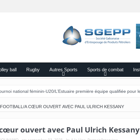
lley ball
Rugby
Autres Sports
Sports de combat
Ins
féminin-U20/L’Estuaire première équipe qualifiée pour les demi-finales
FOOTBALL/A CŒUR OUVERT AVEC PAUL ULRICH KESSANY
 cœur ouvert avec Paul Ulrich Kessany
e NOUNAMO
on:
septembre 03, 2025
In:
A la Une
,
Portrait/Interview