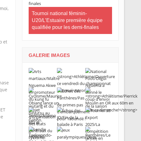
CNOG/Le mo
moi,
neau Essia
Tournoi national féminin-
s’engage d
 fiers du
U20/L’Estuaire première équipe
s ».
qualifiée pour les demi-finales
o et
GALERIE IMAGES
hase
 que
JET
ue