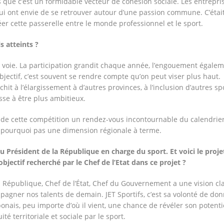
 que c’est un formidable vecteur de cohésion sociale. Les entrepri
i ont envie de se retrouver autour d’une passion commune. C’étai
er cette passerelle entre le monde professionnel et le sport.
ls atteints ?
 voie. La participation grandit chaque année, l’engouement égalem
jectif, c’est souvent se rendre compte qu’on peut viser plus haut.
chit à l’élargissement à d’autres provinces, à l’inclusion d’autres sp
se à être plus ambitieux.
ire de cette compétition un rendez-vous incontournable du calendrie
t pourquoi pas une dimension régionale à terme.
du Président de la République en charge du sport. Et voici le proje
’objectif recherché par le Chef de l’Etat dans ce projet ?
a République, Chef de l’État, Chef du Gouvernement a une vision cla
pagner nos talents de demain. JET Sportifs, c’est sa volonté de do
nais, peu importe d’où il vient, une chance de révéler son potentie
ité territoriale et sociale par le sport.