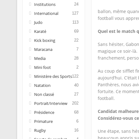
Institutions
24
ballon, même quand 
International
127
football vous appr
Judo
113
Quel est le match q
Karaté
69
Kick boxing
22
Sans hésiter, Gabon
Maracana
7
magique ce soir-là.
franchement, person
Media
28
Mini foot
2
Au coup de sifflet f
Ministère des Sports
122
aujourd’hui. C’était
Panthères, nous avio
Natation
40
fortuite. Ce moment-l
Non classé
27
football.
Portrait/Interview
202
Candidat malheureux
Présidence
68
Considérez-vous c
Primature
6
Rugby
16
Une étape, sans hés
beaucoup appris sur