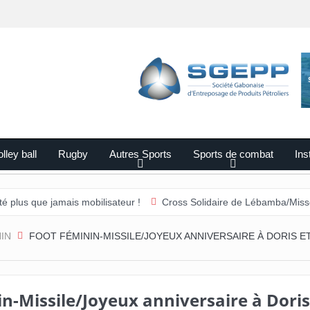
lley ball
Rugby
Autres Sports
Sports de combat
Ins
mais mobilisateur !
Cross Solidaire de Lébamba/Missengué Pendy :
IN
FOOT FÉMININ-MISSILE/JOYEUX ANNIVERSAIRE À DORIS ET
n-Missile/Joyeux anniversaire à Doris