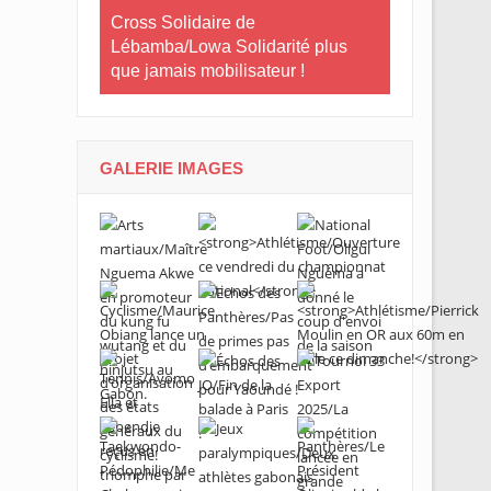
Le Gabon
Cross Solidaire de
Lébamba/Lowa Solidarité plus
Cross Solid
que jamais mobilisateur !
Lébamba/M
« Lébamba e
grand évén
GALERIE IMAGES