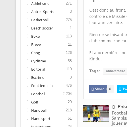
Athletisme
271
C’est donc au front
Autres Sports
3
contrôle de Missile 
Basketball
275
leur anniversaire.
Beach soccer
1
Rien ne se faisant p
Boxe
113
club comme cadeau d
Breve
11
Et aux dernières nou
Cnog
126
Kindu.
Cyclisme
58
Editorial
110
Tags:
anniversaire
Escrime
8
Foot feminin
476
Share
Tw
0
Football
2 204
Golf
20
Préc
Handball
218
Footbal
Sambiss
Handisport
61
jouer a
Institutions
24