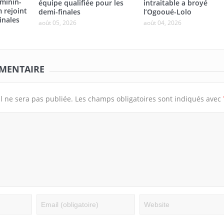
éminin-
équipe qualifiée pour les
intraitable a broyé
 rejoint
demi-finales
l’Ogooué-Lolo
inales
août 05, 2026
août 04, 2026
MMENTAIRE
l ne sera pas publiée.
Les champs obligatoires sont indiqués avec