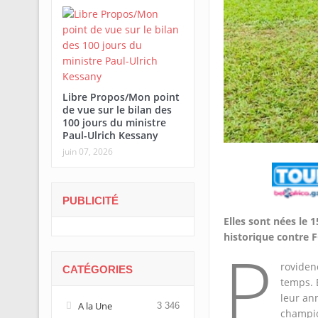
Libre Propos/Mon point
de vue sur le bilan des
100 jours du ministre
Paul-Ulrich Kessany
juin 07, 2026
PUBLICITÉ
Elles sont nées le 1
historique contre F
P
roviden
CATÉGORIES
temps. 
leur ann
A la Une
3 346
champi