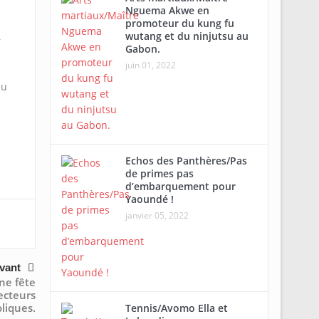
Nguema Akwe en
promoteur du kung fu
e
wutang et du ninjutsu au
r
Gabon.
juin 01, 2022
au
Echos des Panthères/Pas
de primes pas
d’embarquement pour
Yaoundé !
janvier 05, 2022
vant
ne fête
ecteurs
liques.
Tennis/Avomo Ella et