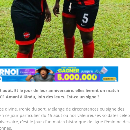
5 août. Et le jour de leur anniversaire, elles livrent un match
CF Amani à Kindu, loin des leurs. Est-ce un signe ?
ce divine. Ironie du sort. Mélange de circonstances ou signe des
En ce jour particulier du 15 août où nos valeureuses soldates célè
iversaire, c’est le jour d’un match historique de ligue féminine des
onnes.