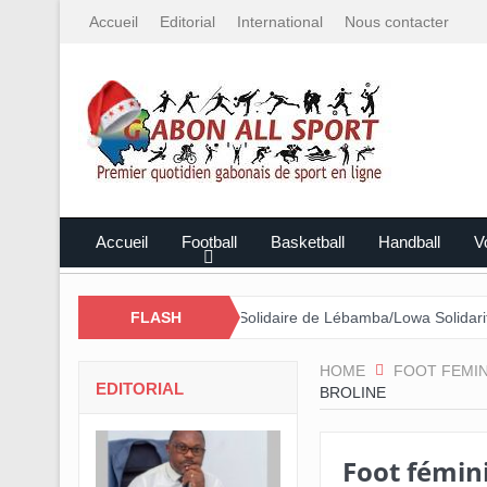
Accueil
Editorial
International
Nous contacter
Accueil
Football
Basketball
Handball
Vo
ar le Mali
Cross Solidaire de Lébamba/Lowa Solidarité plus que ja
FLASH
HOME
FOOT FEMIN
EDITORIAL
BROLINE
Foot fémini