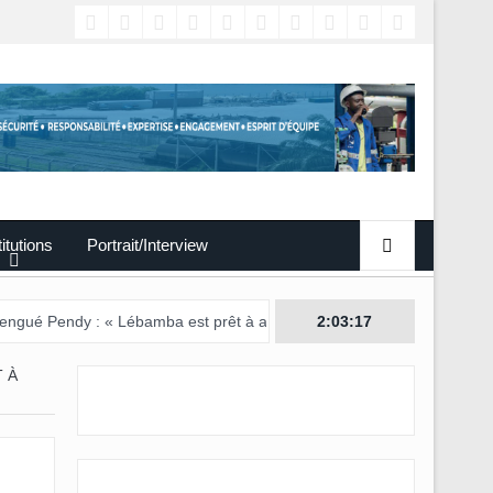
titutions
Portrait/Interview
 « Lébamba est prêt à accueillir ce grand événement »
2:03:18
 À