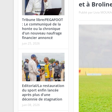
et à Brolin
Publié par
Livia MOUKA
Tribune libre/FEGAFOOT
: Le communiqué de la
honte ou la chronique
d’un nouveau naufrage
financier annoncé
juin 25, 2026
Editorial/La restauration
du sport enfin lancée
après plus d’une
décennie de stagnation
juin 08, 2026