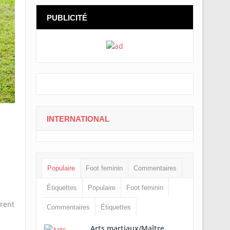
PUBLICITÉ
INTERNATIONAL
Populaire
Foot feminin
Commentaires
Étiquettes
Populaire
Foot feminin
brent
Commentaires
Étiquettes
Arts martiaux/Maître