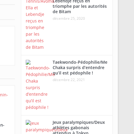
Lebendje reçus en
triomphe par les autorités
de Bitam
décembre 25, 2020
Taekwondo-Pédophilie/Me
Chaka surpris d’entendre
qu’il est pédophile !
décembre 22, 2021
Jeux paralympiques/Deux
in-
athlètes gabonais
attendus à Tokyo