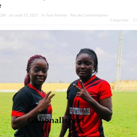
e
GNI
on:
août 15, 2021
In:
Foot feminin
Pas de Commentaires
Imprimer