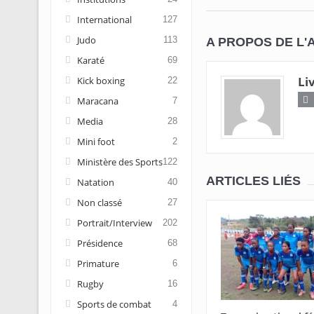
International
127
Judo
113
A PROPOS DE L'
Karaté
69
Li
Kick boxing
22
Maracana
7
Media
28
Mini foot
2
Ministère des Sports
122
ARTICLES LIÉS
Natation
40
Non classé
27
Portrait/Interview
202
Présidence
68
Primature
6
Rugby
16
Sports de combat
4