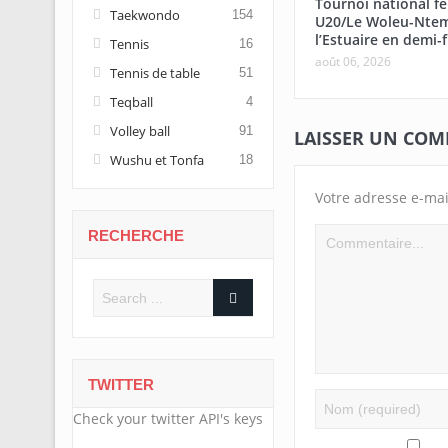
Tournoi national f
Taekwondo
154
U20/Le Woleu-Ntem
l’Estuaire en demi-f
Tennis
16
août 06, 2026
Tennis de table
51
Teqball
4
Volley ball
91
LAISSER UN CO
Wushu et Tonfa
18
Votre adresse e-mai
RECHERCHE
TWITTER
Check your twitter API's keys