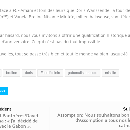
, face à FCF Amani et loin des leurs que Doris Wanssendé, la tour d
(n°5) et Vanela Broline Ntsame Minto’o, milieu balayeuse, vont fête
ar hasard, nous vous invitons à offrir une qualification historique 
’anniversaire. Ce qui n’est pas du tout impossible.
velles, tout se passe très bien et tout le monde va bien jusque-là
broline
doris
Foot féminin
gabonallsport.com
missile
eet
édent
Sui
Assomption: Nous souhaitons bon
l-Panthères/David
d’Assomption à tous nos l
a : « J’ai décidé de
catho
vec le Gabon ».