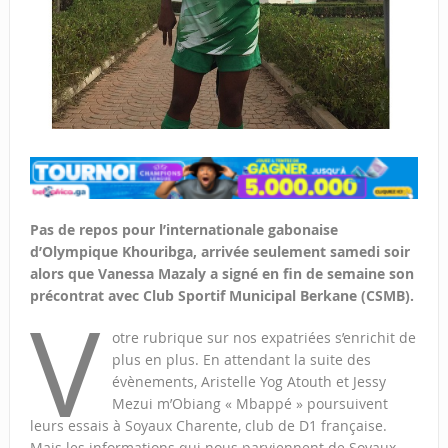
Pas de repos pour l’internationale gabonaise
d’Olympique Khouribga, arrivée seulement samedi soir
alors que Vanessa Mazaly a signé en fin de semaine son
précontrat avec Club Sportif Municipal Berkane (CSMB).
V
otre rubrique sur nos expatriées s’enrichit de
plus en plus. En attendant la suite des
évènements, Aristelle Yog Atouth et Jessy
Mezui m’Obiang « Mbappé » poursuivent
leurs essais à Soyaux Charente, club de D1 française.
Mais les informations qui nous parviennent de Soyaux