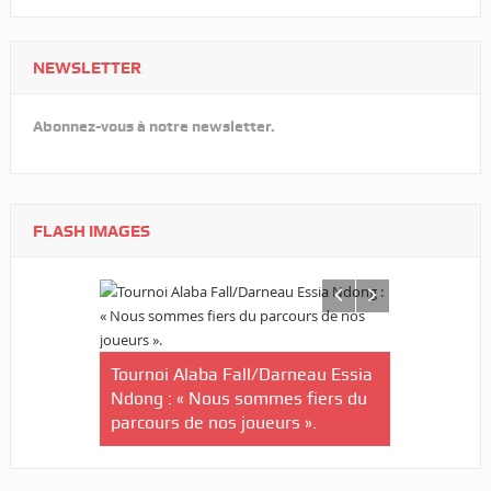
NEWSLETTER
Abonnez-vous à notre newsletter.
FLASH IMAGES
nin-U20/Le
stuaire en
Tournoi Alaba Fall/Darneau Essia
Tournoi nat
Ndong : « Nous sommes fiers du
U20/L’Estu
parcours de nos joueurs ».
qualifiée p