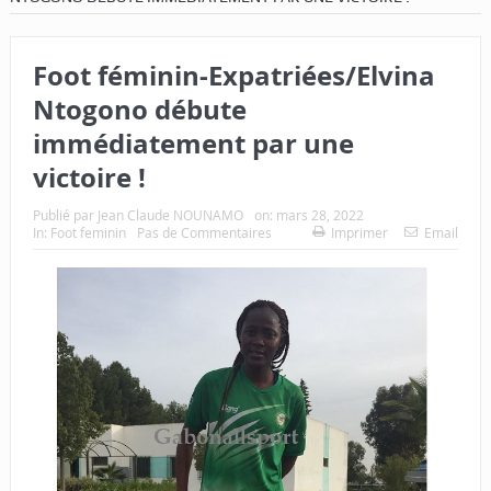
Foot féminin-Expatriées/Elvina
Ntogono débute
immédiatement par une
victoire !
Publié par
Jean Claude NOUNAMO
on:
mars 28, 2022
In:
Foot feminin
Pas de Commentaires
Imprimer
Email