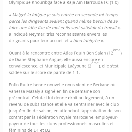
Olympique Khouribga face à Raja Ain Harrouda FC (1-0).
« Malgré la fatigue je suis entrée en seconde mi-temps
parce les dirigeants avaient quand même besoin de se
faire une idée fixe de moi et ils sont satisfait du travail »,
a indiqué Neymar, très reconnaissante envers les
dirigeants pour leur accueil et
« bien intégrée ».
ème
Quant à la rencontre entre Atlas Fquih Ben Salah (12
)
de Diane Stéphanie Angue, elle aussi encore en
ème
convalescence, et Municipale Laâyoune (2
), elle s’est
soldée sur le score de parité de 1-1.
Enfin l’autre bonne nouvelle nous vient de Berkane où
Vanessa Mazaly a signé en fin de semaine son
précontrat. Celui-ci lui donne droit au logement, à un
revenu de subsistance et elle va s’entrainer avec le club
jusqu’en fin de saison, en attendant l’approbation de son
contrat par la Fédération royale marocaine, employeur-
payeur de tous les clubs professionnels masculins et
féminins de D1 et D2.