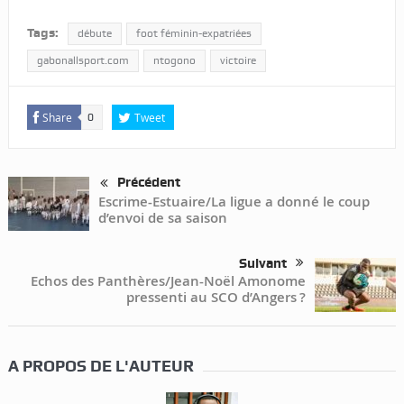
Tags:
débute
foot féminin-expatriées
gabonallsport.com
ntogono
victoire
Share
Tweet
0
Précédent
Escrime-Estuaire/La ligue a donné le coup
d’envoi de sa saison
Suivant
Echos des Panthères/Jean-Noël Amonome
pressenti au SCO d’Angers ?
A PROPOS DE L'AUTEUR