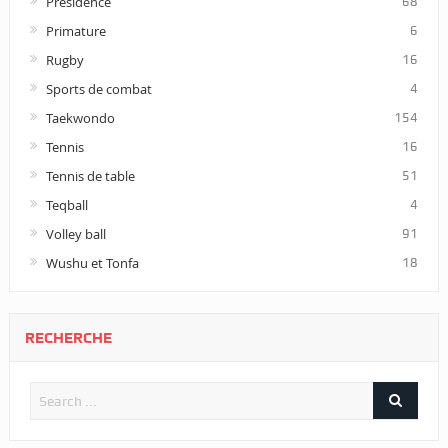
Présidence
68
Primature
6
Rugby
16
Sports de combat
4
Taekwondo
154
Tennis
16
Tennis de table
51
Teqball
4
Volley ball
91
Wushu et Tonfa
18
RECHERCHE