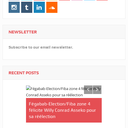
NEWSLETTER
Subscribe to our email newsletter.
RECENT POSTS
Aimé
Fégabab-Election/Fiba zone 4
Foot fémin
bitre
félicite Willy Conrad Asseko pour
Eperviers 
sa réélection
jours à Lo