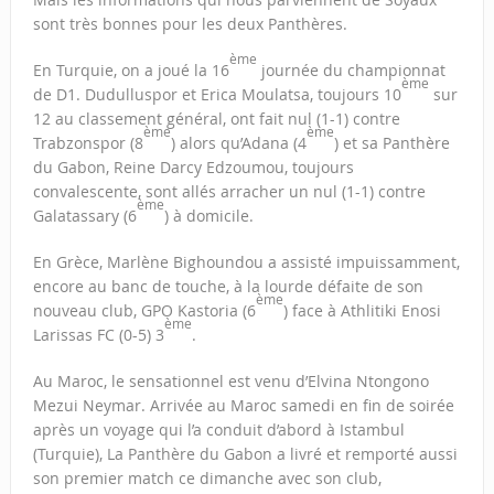
sont très bonnes pour les deux Panthères.
ème
En Turquie, on a joué la 16
journée du championnat
ème
de D1. Dudulluspor et Erica Moulatsa, toujours 10
sur
12 au classement général, ont fait nul (1-1) contre
ème
ème
Trabzonspor (8
) alors qu’Adana (4
) et sa Panthère
du Gabon, Reine Darcy Edzoumou, toujours
convalescente, sont allés arracher un nul (1-1) contre
ème
Galatassary (6
) à domicile.
En Grèce, Marlène Bighoundou a assisté impuissamment,
encore au banc de touche, à la lourde défaite de son
ème
nouveau club, GPO Kastoria (6
) face à Athlitiki Enosi
ème
Larissas FC (0-5) 3
.
Au Maroc, le sensationnel est venu d’Elvina Ntongono
Mezui Neymar. Arrivée au Maroc samedi en fin de soirée
après un voyage qui l’a conduit d’abord à Istambul
(Turquie), La Panthère du Gabon a livré et remporté aussi
son premier match ce dimanche avec son club,