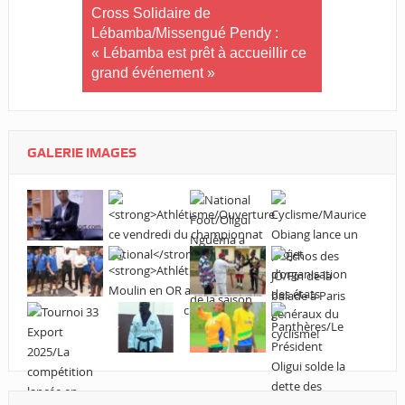
Cross Solidaire de
té plus
Lébamba/Missengué Pendy :
 !
« Lébamba est prêt à accueillir ce
grand événement »
GALERIE IMAGES