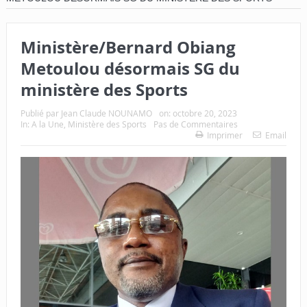
Ministère/Bernard Obiang
Metoulou désormais SG du
ministère des Sports
Publié par
Jean Claude NOUNAMO
on:
octobre 20, 2023
In:
A la Une
,
Ministère des Sports
Pas de Commentaires
Imprimer
Email