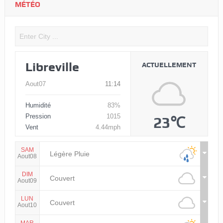
MÉTÉO
Libreville
ACTUELLEMENT
Aout07
11:14
Humidité
83%
Pression
1015
23℃
Vent
4.44mph
SAM
Légère Pluie
Aout08
DIM
Couvert
Aout09
LUN
Couvert
Aout10
MAR