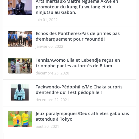
Arts martiaux/Maître Nguema Akwe en
promoteur du kung fu wutang et du
ninjutsu au Gabon.
juin 01, 2022
Echos des Panthères/Pas de primes pas
d’embarquement pour Yaoundé !
janvier 05, 2022
Tennis/Avomo Ella et Lebendje reçus en
triomphe par les autorités de Bitam
décembre 25, 2020
Taekwondo-Pédophilie/Me Chaka surpris
d’entendre qu’il est pédophile !
décembre 22, 2021
Jeux paralympiques/Deux athlètes gabonais
attendus à Tokyo
août 20, 2021