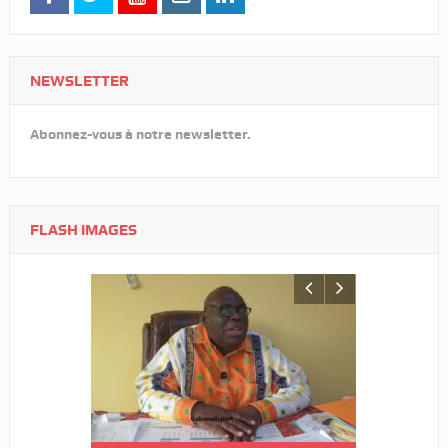
NEWSLETTER
Abonnez-vous à notre newsletter.
FLASH IMAGES
Tournoi nat
Woleu-Ntem 
demi-finale