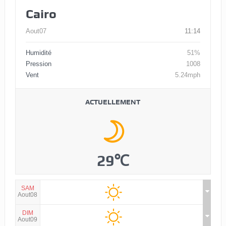
Cairo
Aout07
11:14
Humidité
51%
Pression
1008
Vent
5.24mph
ACTUELLEMENT
29℃
SAM
Aout08
DIM
Aout09