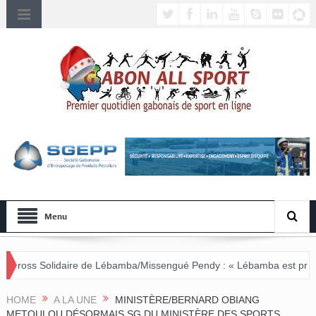
Menu
 de Lébamba/Missengué Pendy : « Lébamba est prêt à accueillir ce g
HOME
A LA UNE
MINISTÈRE/BERNARD OBIANG
METOULOU DÉSORMAIS SG DU MINISTÈRE DES SPORTS