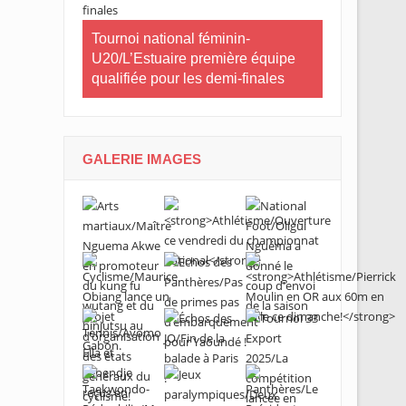
CNOG/Le mo
neau Essia
Tournoi national féminin-
s’engage d
 fiers du
U20/L’Estuaire première équipe
s ».
qualifiée pour les demi-finales
GALERIE IMAGES