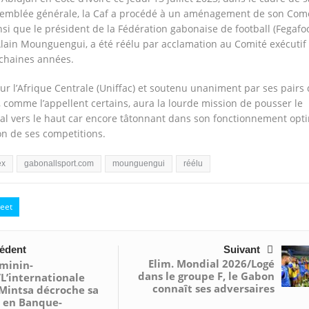
emblée générale, la Caf a procédé à un aménagement de son Com
insi que le président de la Fédération gabonaise de football (Fegafoo
Alain Mounguengui, a été réélu par acclamation au Comité exécutif
ochaines années.
r l’Afrique Centrale (Uniffac) et soutenu unaniment par ses pairs 
, comme l’appellent certains, aura la lourde mission de pousser le
nal vers le haut car encore tâtonnant dans son fonctionnement opt
on de ses competitions.
ex
gabonallsport.com
mounguengui
réélu
eet
édent
Suivant
Elim. Mondial 2026/Logé
éminin-
dans le groupe F, le Gabon
L’internationale
connaît ses adversaires
 Mintsa décroche sa
e en Banque-