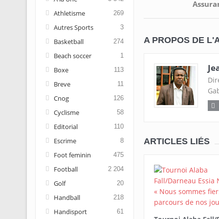
Assura
Athletisme
269
Autres Sports
3
A PROPOS DE L'
Basketball
274
Beach soccer
1
Je
Boxe
113
Dir
Breve
11
Gab
Cnog
126
Cyclisme
58
Editorial
110
Escrime
ARTICLES LIÉS
8
Foot feminin
475
Football
2 204
Golf
20
Handball
218
Handisport
61