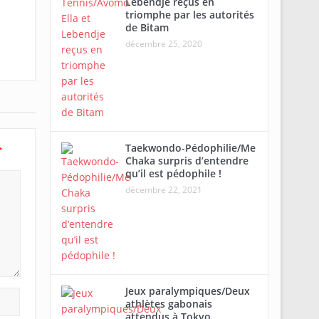
Lebendje reçus en
triomphe par les autorités
de Bitam
décembre 25, 2020
Taekwondo-Pédophilie/Me
*
Chaka surpris d’entendre
qu’il est pédophile !
décembre 22, 2021
Jeux paralympiques/Deux
athlètes gabonais
attendus à Tokyo