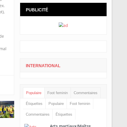
ex.
PUBLICITÉ
t),
de
imal
INTERNATIONAL
Populaire
Foot feminin
Commentaires
Étiquettes
Populaire
Foot feminin
Commentaires
Étiquettes
Arts martiaux/Maître