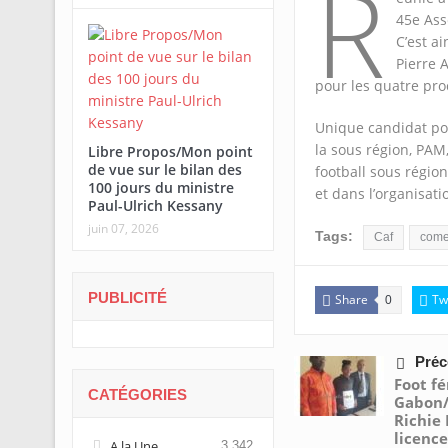
R
45e Ass
C’est a
Pierre 
pour les quatre pr
Unique candidat pou
la sous région, PAM
Libre Propos/Mon point
de vue sur le bilan des
football sous régio
100 jours du ministre
et dans l’organisati
Paul-Ulrich Kessany
juin 07, 2026
Tags:
Caf
com
PUBLICITÉ
Share
Tw
0
Préc
Foot f
CATÉGORIES
Gabon/
Richie
licenc
A la Une
3 342