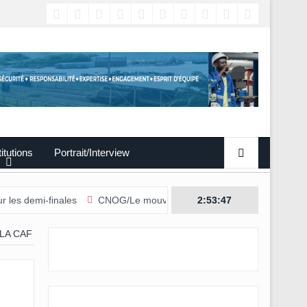
titutions
Portrait/Interview
-finales
CNOG/Le mouvement sportif s’engage dans le don du san
2:53:48
LA CAF