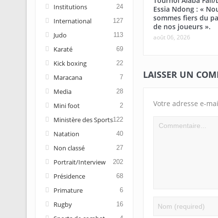
Tournoi Alaba Fall
Institutions
24
Essia Ndong : « No
sommes fiers du pa
International
127
de nos joueurs ».
Judo
113
août 06, 2026
Karaté
69
Kick boxing
22
LAISSER UN CO
Maracana
7
Media
28
Votre adresse e-mai
Mini foot
2
Ministère des Sports
122
Natation
40
Non classé
27
Portrait/Interview
202
Présidence
68
Primature
6
Rugby
16