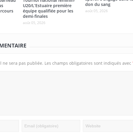
/Darneau
Tournoi national féminin-
don du sang
us
U20/L’Estuaire première
rcours
équipe qualifiée pour les
août 05, 2026
demi-finales
août 05, 2026
MMENTAIRE
l ne sera pas publiée.
Les champs obligatoires sont indiqués avec