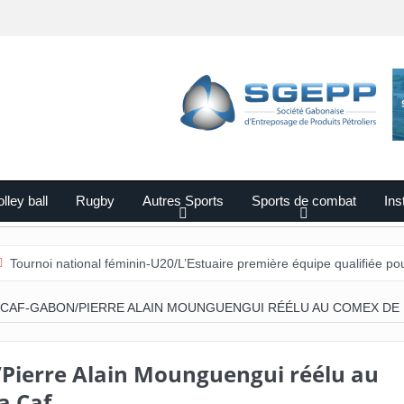
lley ball
Rugby
Autres Sports
Sports de combat
Ins
national féminin-U20/L’Estuaire première équipe qualifiée pour les demi
CAF-GABON/PIERRE ALAIN MOUNGUENGUI RÉÉLU AU COMEX DE 
Pierre Alain Mounguengui réélu au
a Caf