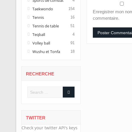
Sports de combat
4
Taekwondo
154
Enregistrer mon nom
Tennis
16
commentaire.
Tennis de table
51
Teqball
4
Volley ball
91
Wushu et Tonfa
18
RECHERCHE
TWITTER
Check your twitter API's keys