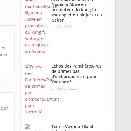
Nguema Akwe en
promoteur du kung fu
wutang et du ninjutsu au
Gabon.
juin 01, 2022
ues
nion
Echos des Panthères/Pas
de primes pas
d’embarquement pour
Yaoundé !
janvier 05, 2022
Tennis/Avomo Ella et
e