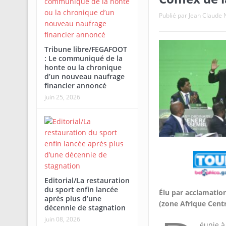
Publié par
Jean Claud
Tribune libre/FEGAFOOT
: Le communiqué de la
honte ou la chronique
d’un nouveau naufrage
financier annoncé
juin 25, 2026
Editorial/La restauration
du sport enfin lancée
Élu par acclamation
après plus d’une
(zone Afrique Centr
décennie de stagnation
juin 08, 2026
éunie à