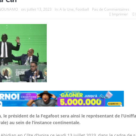
e NOUNAMO
on:
juillet 13, 2023
In:
A la Une
,
Football
Pas de Commentaires
Imprimer
, le président de la Fegafoot sera ainsi le représentant de l’Uniff
ale) au sein de l’instance continentale.
 Abidjan en Côte d’Ivoire ce jeudi 13 juillet 2023, dans le cadre de s