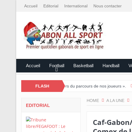
Accueil
Editorial
International
Nous contacter
Accueil
Football
Basketball
Handball
Vo
ong : « Nous sommes fiers du parcours de nos joueurs ».
FLASH
Tournoi 
HOME
A LA UNE
EDITORIAL
Caf-Gabon/
Comex de l