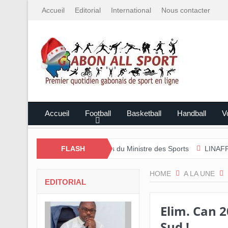
Accueil
Editorial
International
Nous contacter
Accueil
Football
Basketball
Handball
Vo
rs et les perspectives du Ministre des Sports
FLASH
LINAFP/Caleb Nzamb
HOME
A LA UNE
EDITORIAL
Elim. Can 
Sud !