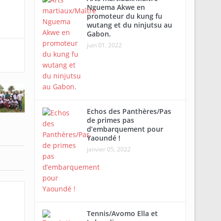
Nguema Akwe en
promoteur du kung fu
wutang et du ninjutsu au
Gabon.
juin 01, 2022
Echos des Panthères/Pas
de primes pas
d’embarquement pour
Yaoundé !
janvier 05, 2022
Tennis/Avomo Ella et