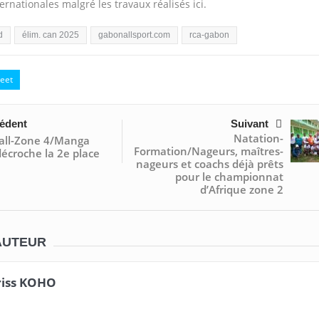
ernationales malgré les travaux réalisés ici.
d
élim. can 2025
gabonallsport.com
rca-gabon
eet
édent
Suivant
Natation-
ball-Zone 4/Manga
Formation/Nageurs, maîtres-
écroche la 2e place
nageurs et coachs déjà prêts
pour le championnat
d’Afrique zone 2
AUTEUR
riss KOHO