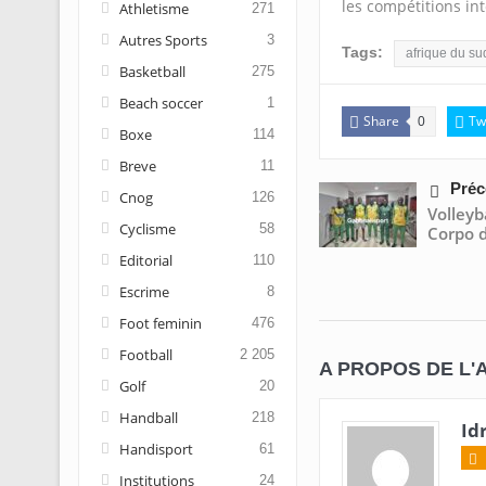
les compétitions int
Athletisme
271
Autres Sports
3
Tags:
afrique du su
Basketball
275
Beach soccer
1
Share
Tw
0
Boxe
114
Breve
11
Préc
Cnog
126
Volley
Cyclisme
58
Corpo d
Editorial
110
Escrime
8
Foot feminin
476
Football
2 205
A PROPOS DE L'
Golf
20
Handball
218
Id
Handisport
61
Institutions
24