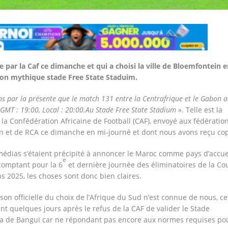
par la Caf ce dimanche et qui a choisi la ville de Bloemfontein e
son mythique stade Free State Staduim.
s par la présente que le match 131 entre la Centrafrique et le Gabon 
 GMT : 19:00, Local : 20:00.Au Stade Free State Stadium
». Telle est la
 la Confédération Africaine de Football (CAF), envoyé aux fédératio
n et de RCA ce dimanche en mi-journé et dont nous avons reçu cop
médias s’étaient précipité à annoncer le Maroc comme pays d’accue
e
comptant pour la 6
et dernière journée des éliminatoires de la Co
s 2025, les choses sont donc bien claires.
on officielle du choix de l’Afrique du Sud n’est connue de nous, ce
nt quelques jours après le refus de la CAF de valider le Stade
 de Bangui car ne répondant pas encore aux normes requises po