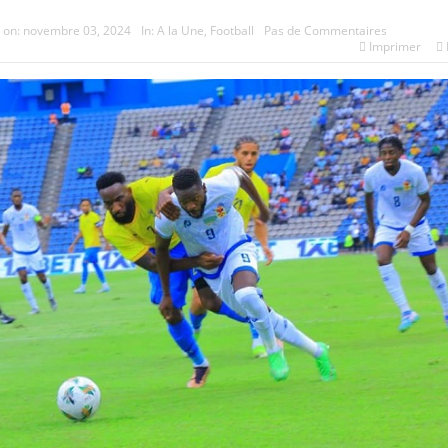
on:
novembre 03, 2024
In:
A la Une
,
Football
Pas de Commentaires
Imprimer