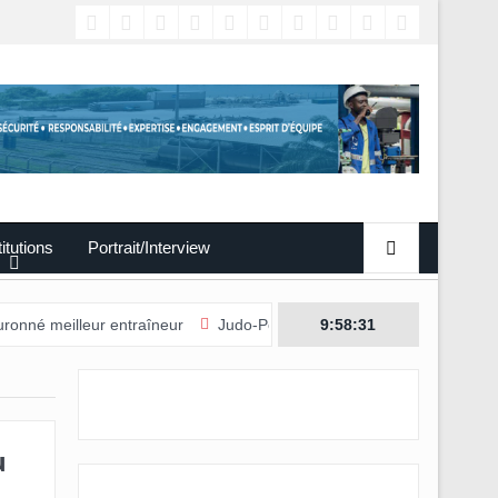
titutions
Portrait/Interview
ur entraîneur
Judo-Port-Gentil/L’édition 2026 du Tournoi internatio
9:58:32
u