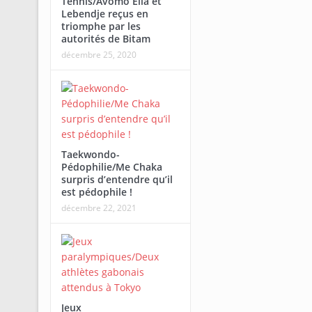
Tennis/Avomo Ella et
Lebendje reçus en
triomphe par les
autorités de Bitam
décembre 25, 2020
Taekwondo-
Pédophilie/Me Chaka
surpris d’entendre qu’il
est pédophile !
décembre 22, 2021
Jeux