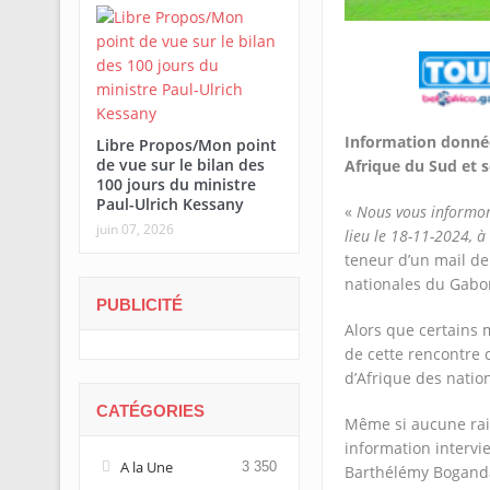
Information donnée 
Libre Propos/Mon point
de vue sur le bilan des
Afrique du Sud et 
100 jours du ministre
Paul-Ulrich Kessany
«
Nous vous informon
juin 07, 2026
lieu le 18-11-2024, à
teneur d’un mail de
nationales du Gabo
PUBLICITÉ
Alors que certains 
de cette rencontre 
d’Afrique des nation
CATÉGORIES
Même si aucune rais
information intervie
A la Une
3 350
Barthélémy Boganda