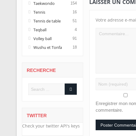
LAISSER UN CO
Taekwondo
154
Tennis
16
Votre adresse e-mai
Tennis de table
51
Teqball
4
Volley ball
91
Wushu et Tonfa
18
RECHERCHE
Enregistrer mon nom
commentaire.
TWITTER
Check your twitter API's keys