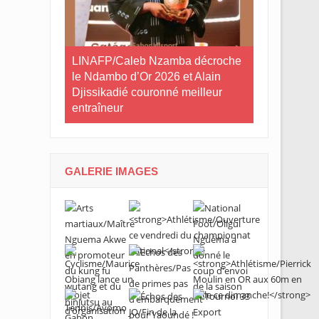
ilan à mi-
LINAFP/Caleb Nzamba décroche
Judo-Port-G
tives du
le Ndambo d’Or 2026 et Alain
Tournoi int
Djissikadié couronné meilleur
ville de Po
entraîneur
GALERIE IMAGES