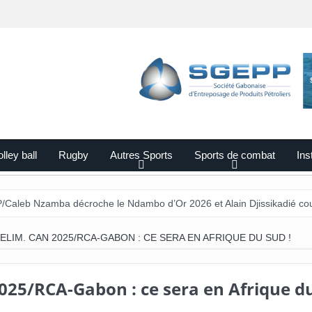
lley ball
Rugby
Autres Sports
Sports de combat
Ins
a décroche le Ndambo d’Or 2026 et Alain Djissikadié couronné meille
ELIM. CAN 2025/RCA-GABON : CE SERA EN AFRIQUE DU SUD !
2025/RCA-Gabon : ce sera en Afrique d