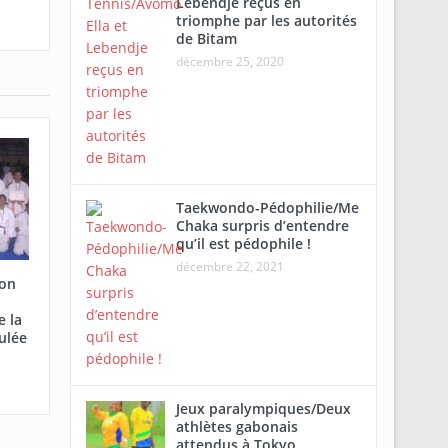
Lebendje reçus en
triomphe par les autorités
de Bitam
décembre 25, 2020
Taekwondo-Pédophilie/Me
Chaka surpris d’entendre
qu’il est pédophile !
décembre 22, 2021
ion
e la
ulée
Jeux paralympiques/Deux
athlètes gabonais
attendus à Tokyo