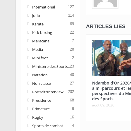
International
127
Judo
114
Karaté
69
ARTICLES LIÉS
Kick boxing
22
Maracana
7
Media
28
Mini foot
2
Ministère des Sports
123
Natation
40
Ndambo d’Or 2026/
Non classé
27
à mi-parcours et le
Portrait/Interview
202
perspectives du Mi
des Sports
Présidence
68
août 09, 2026
Primature
6
Rugby
16
Sports de combat
4