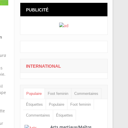
PUBLICITÉ
n
aura
INTERNATIONAL
ns
ie.
il
upe
Populaire
Foot feminin
Commentaires
Étiquettes
Populaire
Foot feminin
tte
Commentaires
Étiquettes
ur
Arts martiaux/Maître