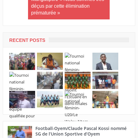
ec la
déçus par cette élimination
Libreville 
prématurée »
RDC
RECENT POSTS
Football-Oyem/Claude Pascal Kossi nommé
SG de l’Union Sportive d’Oyem