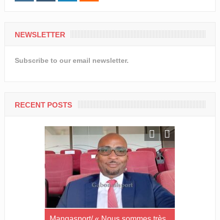
NEWSLETTER
Subscribe to our email newsletter.
RECENT POSTS
allsport
Mangasport/ « Nous sommes très
LCF/Courte 