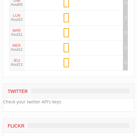
DIM
Aout09
LUN
Aout10
MAR
Aout11
MER
Aout12
JEU
Aout13
TWITTER
Check your twitter API's keys
FLICKR