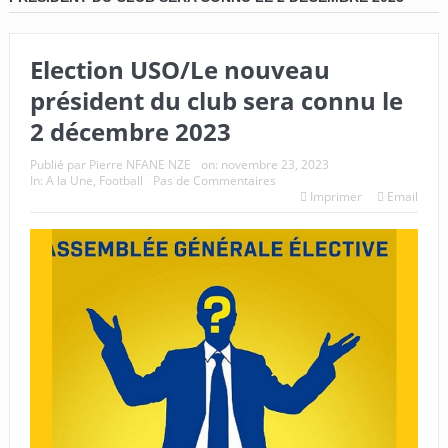
Election USO/Le nouveau
président du club sera connu le
2 décembre 2023
Publié par
Pierre NFANE NZE
on:
novembre 23, 2023
In:
A la Une
,
Football
Pas de Commentaires
Imprimer
Email