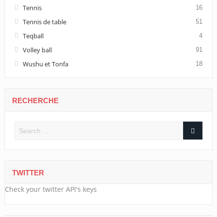
Tennis
16
Tennis de table
51
Teqball
4
Volley ball
91
Wushu et Tonfa
18
RECHERCHE
TWITTER
Check your twitter API's keys