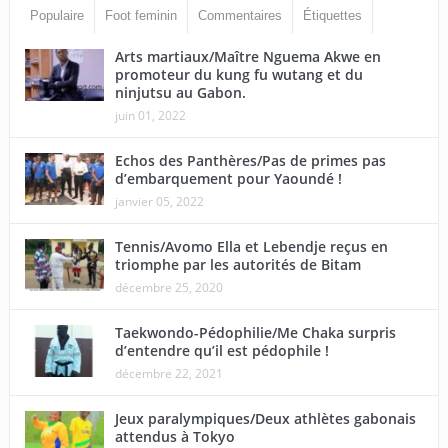
Populaire
Foot feminin
Commentaires
Étiquettes
Arts martiaux/Maître Nguema Akwe en
promoteur du kung fu wutang et du
ninjutsu au Gabon.
juin 01, 2022
Echos des Panthères/Pas de primes pas
d’embarquement pour Yaoundé !
janvier 05, 2022
Tennis/Avomo Ella et Lebendje reçus en
triomphe par les autorités de Bitam
décembre 25, 2020
Taekwondo-Pédophilie/Me Chaka surpris
d’entendre qu’il est pédophile !
décembre 22, 2021
Jeux paralympiques/Deux athlètes gabonais
attendus à Tokyo