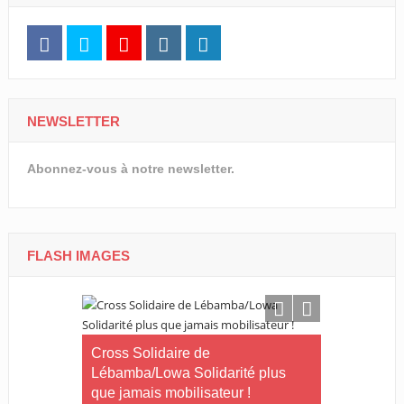
NEWSLETTER
Abonnez-vous à notre newsletter.
FLASH IMAGES
Le Gabon
Cross Solidaire de
Lébamba/Lowa Solidarité plus
Cross Solid
que jamais mobilisateur !
Lébamba/M