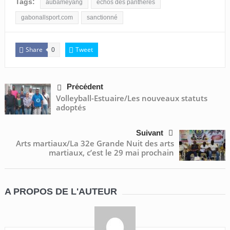
Tags:
aubameyang
échos des panthères
gabonallsport.com
sanctionné
Share
Tweet
0
Précédent
Volleyball-Estuaire/Les nouveaux statuts
adoptés
Suivant
Arts martiaux/La 32e Grande Nuit des arts
martiaux, c’est le 29 mai prochain
A PROPOS DE L'AUTEUR