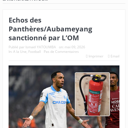
Echos des
Panthères/Aubameyang
sanctionné par L’OM
Publié par
Ismaël YATOUMBA
on:
mai 09, 2026
In:
A la Une
,
Football
Pas de Commentaires
Imprimer
Email