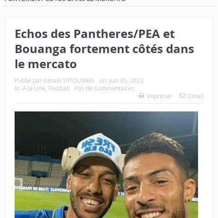
Echos des Pantheres/PEA et
Bouanga fortement côtés dans
le mercato
Publié par
Ismaël YATOUMBA
on:
juin 05, 2023
In:
A la Une
,
Football
Pas de Commentaires
Imprimer
Email