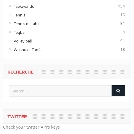
Taekwondo
154
Tennis
16
Tennis de table
51
Teqball
4
Volley ball
91
Wushu et Tonfa
18
RECHERCHE
TWITTER
Check your twitter API's keys