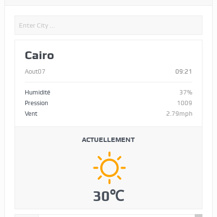
Cairo
Aout07
09:21
Humidité
37%
Pression
1009
Vent
2.79mph
ACTUELLEMENT
30℃