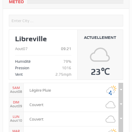
MÉTÉO
Libreville
ACTUELLEMENT
Aout07
09:21
Humidité
79%
Pression
1016
23℃
Vent
2.75mph
SAM
Légère Pluie
Aout08
DIM
Couvert
Aout09
LUN
Couvert
Aout10
MAR