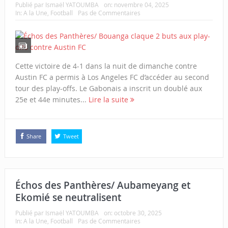
Publié par
Ismaël YATOUMBA
on:
novembre 04, 2025
In:
A la Une
,
Football
Pas de Commentaires
Cette victoire de 4-1 dans la nuit de dimanche contre
Austin FC a permis à Los Angeles FC d’accéder au second
tour des play-offs. Le Gabonais a inscrit un doublé aux
25e et 44e minutes...
Lire la suite
Share
Tweet
Échos des Panthères/ Aubameyang et
Ekomié se neutralisent
Publié par
Ismaël YATOUMBA
on:
octobre 30, 2025
In:
A la Une
,
Football
Pas de Commentaires