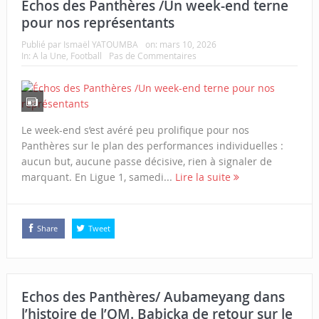
Échos des Panthères /Un week-end terne
pour nos représentants
Publié par
Ismaël YATOUMBA
on:
mars 10, 2026
In:
A la Une
,
Football
Pas de Commentaires
Le week-end s’est avéré peu prolifique pour nos
Panthères sur le plan des performances individuelles :
aucun but, aucune passe décisive, rien à signaler de
marquant. En Ligue 1, samedi...
Lire la suite
Share
Tweet
Echos des Panthères/ Aubameyang dans
l’histoire de l’OM. Babicka de retour sur le