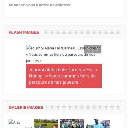
Abonnez-vous à notre newsletter.
FLASH IMAGES
nin-U20/Le
stuaire en
Tournoi Alaba Fall/Darneau Essia
Tournoi nat
Ndong : « Nous sommes fiers du
U20/L’Estu
parcours de nos joueurs ».
qualifiée p
GALERIE IMAGES