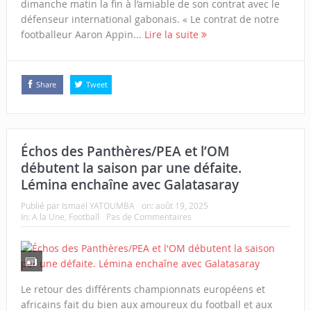
dimanche matin la fin à l’amiable de son contrat avec le
défenseur international gabonais. « Le contrat de notre
footballeur Aaron Appin...
Lire la suite
Share
Tweet
Échos des Panthères/PEA et l’OM
débutent la saison par une défaite.
Lémina enchaîne avec Galatasaray
Publié par
Ismaël YATOUMBA
on:
août 19, 2025
In:
A la Une
,
Football
Pas de Commentaires
Le retour des différents championnats européens et
africains fait du bien aux amoureux du football et aux