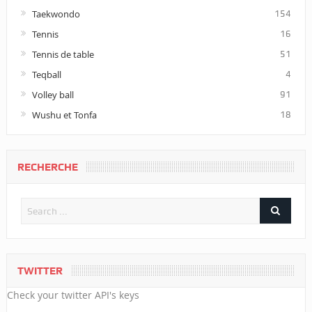
Taekwondo
154
Tennis
16
Tennis de table
51
Teqball
4
Volley ball
91
Wushu et Tonfa
18
RECHERCHE
TWITTER
Check your twitter API's keys