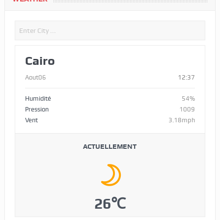
Cairo
Aout06
12:37
Humidité
54%
Pression
1009
Vent
3.18mph
ACTUELLEMENT
26℃