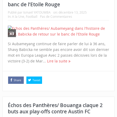
banc de l’Etoile Rouge
Publié par
Ismaël YATOUMBA
on:
décembre 13, 2025
In:
A la Une
,
Football
Pas de Commentaires
Si Aubameyang continue de faire parler de lui à 36 ans,
Shavy Babicka ne semble pas encore avoir dit son dernier
mot en Europa League Avec 2 passes décisives lors de la
victoire (3-2) de Mar...
Lire la suite
Share
Tweet
Échos des Panthères/ Bouanga claque 2
buts aux play-offs contre Austin FC