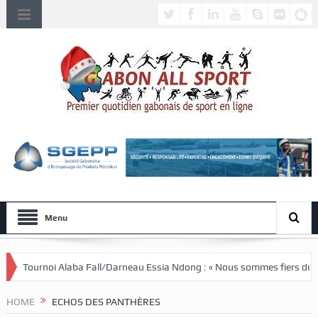
Menu
oi Alaba Fall/Darneau Essia Ndong : « Nous sommes fiers du parcours de
HOME
ECHOS DES PANTHÈRES