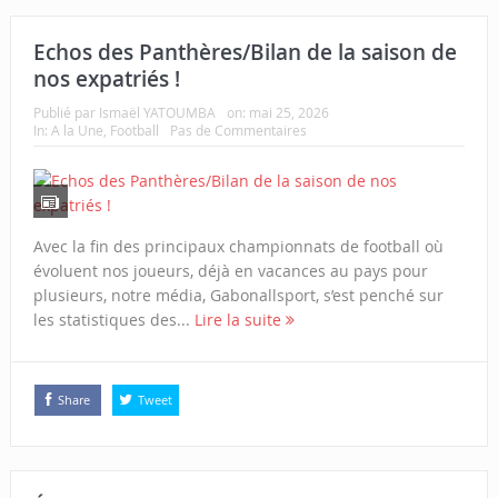
Echos des Panthères/Bilan de la saison de
nos expatriés !
Publié par
Ismaël YATOUMBA
on:
mai 25, 2026
In:
A la Une
,
Football
Pas de Commentaires
Avec la fin des principaux championnats de football où
évoluent nos joueurs, déjà en vacances au pays pour
plusieurs, notre média, Gabonallsport, s’est penché sur
les statistiques des...
Lire la suite
Share
Tweet