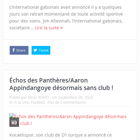
L’international gabonais avait annoncé il y a quelques
jours son retrait momentané de toute activité sportive
pour des soins. Jim Allevinah, l’international gabonais,
sociétaire...
Lire la suite
Share
Tweet
Échos des Panthères/Aaron
Appindangoye désormais sans club !
Publié par
Idriss KOHO
on:
septembre 08, 2025
In:
A la Une
,
Football
Pas de Commentaires
Kocaelispor, son club de D1 turque a annoncé ce