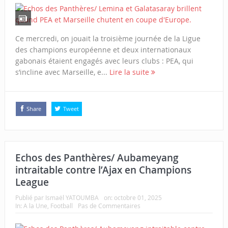
Ce mercredi, on jouait la troisième journée de la Ligue
des champions européenne et deux internationaux
gabonais étaient engagés avec leurs clubs : PEA, qui
s’incline avec Marseille, e...
Lire la suite
Share
Tweet
Echos des Panthères/ Aubameyang
intraitable contre l’Ajax en Champions
League
Publié par
Ismaël YATOUMBA
on:
octobre 01, 2025
In:
A la Une
,
Football
Pas de Commentaires