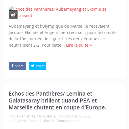
Aubameyang et l’Olympique de Marseille recevaient
Jacques Ekomié et Angers mercredi soir, pour le compte
de la 10e journée de Ligue 1. Les deux équipes se
neutralisent 2-2. Pour cette...
Lire la suite
Share
Tweet
Echos des Panthères/ Lemina et
Galatasaray brillent quand PEA et
Marseille chutent en coupe d’Europe.
Publié par
Ismaël YATOUMBA
on:
octobre 23, 2025
In:
A la Une
,
Football
Pas de Commentaires