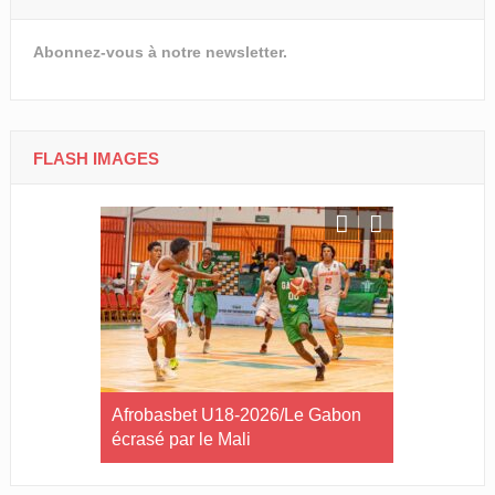
Abonnez-vous à notre newsletter.
FLASH IMAGES
Libreville
Afrobasbet U18-2026/Le Gabon
Cross Solid
 samedi !
écrasé par le Mali
Lébamba/Lo
que jamais 