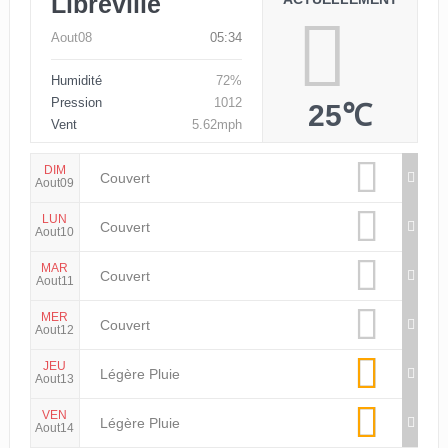
Libreville
Aout08
05:34
Humidité
72%
Pression
1012
25℃
Vent
5.62mph
DIM
Couvert
Aout09
LUN
Couvert
Aout10
MAR
Couvert
Aout11
MER
Couvert
Aout12
JEU
Légère Pluie
Aout13
VEN
Légère Pluie
Aout14