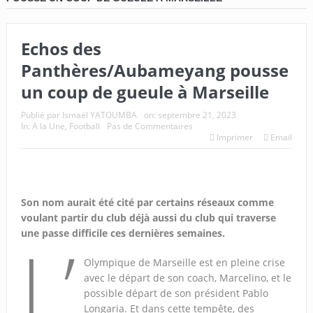
Echos des
Panthères/Aubameyang pousse
un coup de gueule à Marseille
Publié par
Ismaël YATOUMBA
on:
septembre 21, 2023
In:
A la Une
,
Football
Pas de Commentaires
Imprimer
Email
Son nom aurait été cité par certains réseaux comme
voulant partir du club déjà aussi du club qui traverse
une passe difficile ces dernières semaines.
L’
Olympique de Marseille est en pleine crise
avec le départ de son coach, Marcelino, et le
possible départ de son président Pablo
Longaria. Et dans cette tempête, des