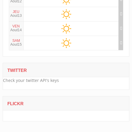
Aout12
JEU
Aout13
VEN
Aout14
SAM
Aout15
TWITTER
Check your twitter API's keys
FLICKR