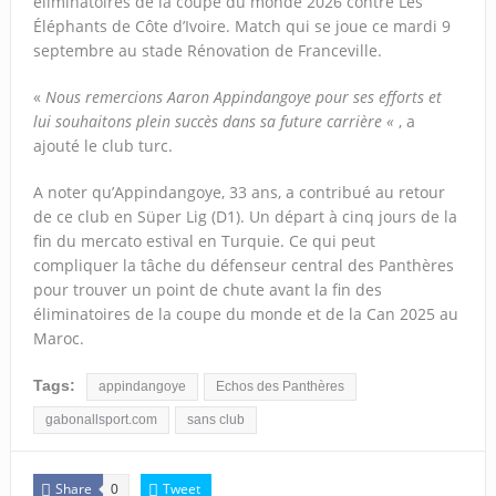
éliminatoires de la coupe du monde 2026 contre Les
Éléphants de Côte d’Ivoire. Match qui se joue ce mardi 9
septembre au stade Rénovation de Franceville.
«
Nous remercions Aaron Appindangoye pour ses efforts et
lui souhaitons plein succès dans sa future carrière «
, a
ajouté le club turc.
A noter qu’Appindangoye, 33 ans, a contribué au retour
de ce club en Süper Lig (D1). Un départ à cinq jours de la
fin du mercato estival en Turquie. Ce qui peut
compliquer la tâche du défenseur central des Panthères
pour trouver un point de chute avant la fin des
éliminatoires de la coupe du monde et de la Can 2025 au
Maroc.
Tags:
appindangoye
Echos des Panthères
gabonallsport.com
sans club
Share
Tweet
0