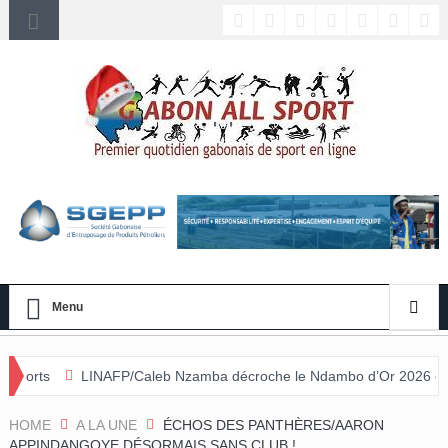
Menu
P/Caleb Nzamba décroche le Ndambo d’Or 2026 et Alain Djissikadié c
ée
HOME
A LA UNE
ÉCHOS DES PANTHÈRES/AARON
APPINDANGOYE DÉSORMAIS SANS CLUB !