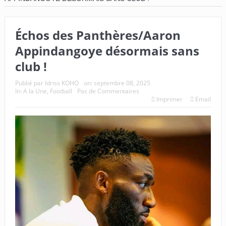
Échos des Panthères/Aaron
Appindangoye désormais sans
club !
Publié par
Idriss KOHO
on:
septembre 08, 2025
In:
A la Une
,
Football
Pas de Commentaires
Imprimer
Email