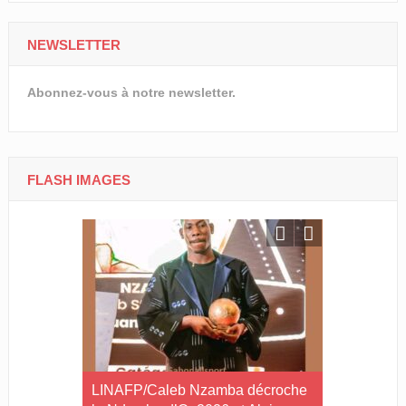
NEWSLETTER
Abonnez-vous à notre newsletter.
FLASH IMAGES
ilan à mi-
LINAFP/Caleb Nzamba décroche
Judo-Port-G