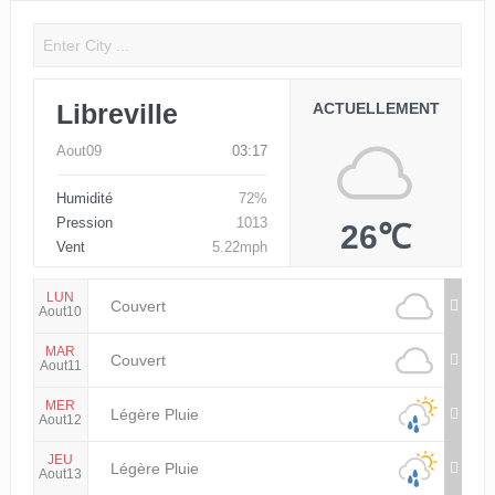
Libreville
ACTUELLEMENT
Aout09
03:17
Humidité
72%
Pression
1013
26℃
Vent
5.22mph
LUN
Couvert
Aout10
MAR
Couvert
Aout11
MER
Légère Pluie
Aout12
JEU
Légère Pluie
Aout13