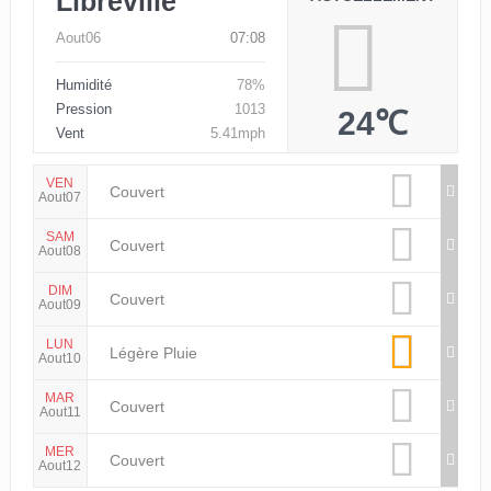
Libreville
Aout06
07:08
Humidité
78%
Pression
1013
24℃
Vent
5.41mph
VEN
Couvert
Aout07
SAM
Couvert
Aout08
DIM
Couvert
Aout09
LUN
Légère Pluie
Aout10
MAR
Couvert
Aout11
MER
Couvert
Aout12