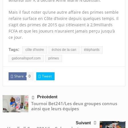
vendredi soir »,
a déclaré Anne Marie N’Guessan.
Mais il faut noter qu’une autre affaire des primes semble
refaire surface en Côte d’Ivoire depuis quelques temps. Il
s’agit des primes de 2015 qui s’élevaient à 2,9milliards
FCFA et que les joueurs n’auraient jamais perçu jusqu’à
ce jour.
Tags:
côte d'ivoire
échos de la can
éléphants
gabonallsport.com
primes
Share
Tweet
0
Précédent
Tournoi Bet241/Les deux groupes connus
ainsi que leurs équipes
Suivant