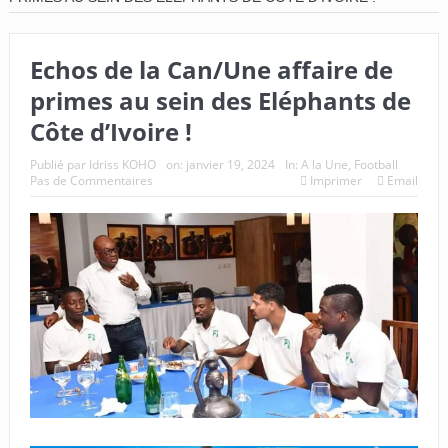
Echos de la Can/Une affaire de
primes au sein des Eléphants de
Côte d’Ivoire !
Publié par
Idriss KOHO
on:
janvier 19, 2024
In:
A la Une
,
Football
Pas de Commentaires
Imprimer
Email