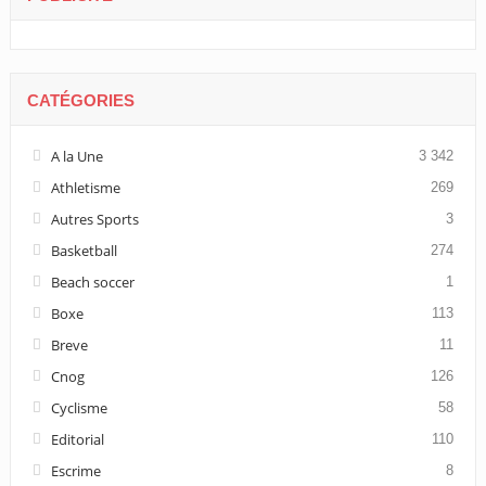
CATÉGORIES
A la Une
3 342
Athletisme
269
Autres Sports
3
Basketball
274
Beach soccer
1
Boxe
113
Breve
11
Cnog
126
Cyclisme
58
Editorial
110
Escrime
8