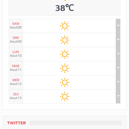
38℃
SAM
Aout08
DIM
Aout09
LUN
Aout10
MAR
Aout11
MER
Aout12
JEU
Aout13
TWITTER