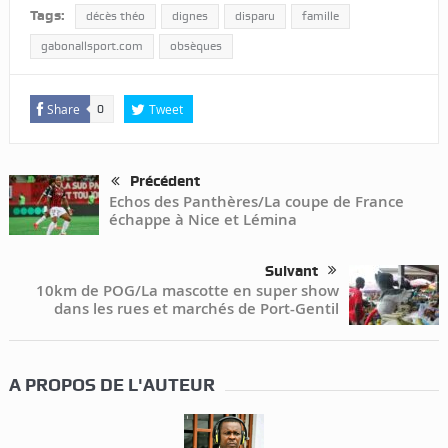
Tags:
décès théo
dignes
disparu
famille
gabonallsport.com
obsèques
Share
Tweet
0
Précédent
Echos des Panthères/La coupe de France
échappe à Nice et Lémina
Suivant
10km de POG/La mascotte en super show
dans les rues et marchés de Port-Gentil
A PROPOS DE L'AUTEUR