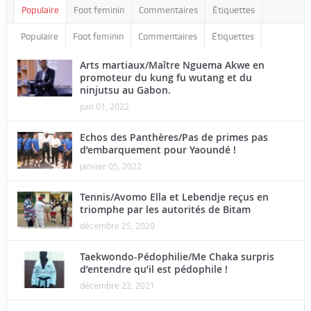
Populaire
Foot feminin
Commentaires
Étiquettes
Populaire
Foot feminin
Commentaires
Étiquettes
Arts martiaux/Maître Nguema Akwe en
promoteur du kung fu wutang et du
ninjutsu au Gabon.
juin 01, 2022
Echos des Panthères/Pas de primes pas
d’embarquement pour Yaoundé !
janvier 05, 2022
Tennis/Avomo Ella et Lebendje reçus en
triomphe par les autorités de Bitam
décembre 25, 2020
Taekwondo-Pédophilie/Me Chaka surpris
d’entendre qu’il est pédophile !
décembre 22, 2021