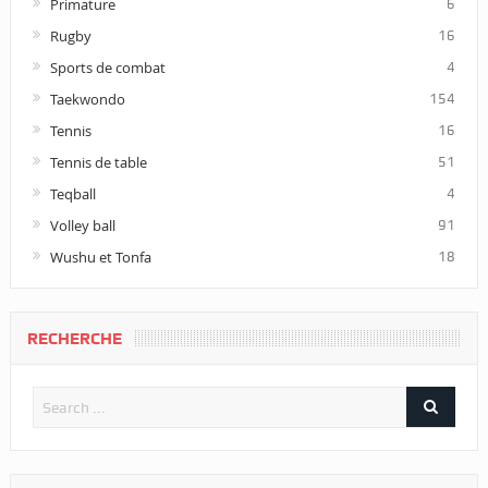
Primature
6
Rugby
16
Sports de combat
4
Taekwondo
154
Tennis
16
Tennis de table
51
Teqball
4
Volley ball
91
Wushu et Tonfa
18
RECHERCHE