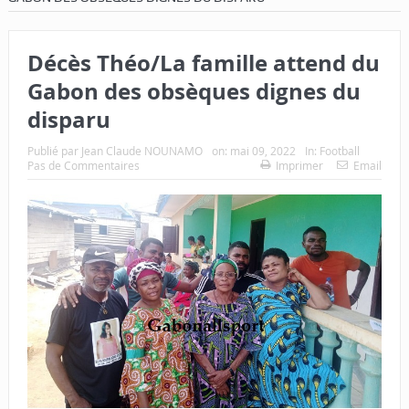
Décès Théo/La famille attend du
Gabon des obsèques dignes du
disparu
Publié par
Jean Claude NOUNAMO
on:
mai 09, 2022
In:
Football
Pas de Commentaires
Imprimer
Email