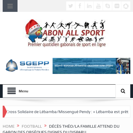
Menu
e Lébamba/Missengué Pendy : « Lébamba est prêt à accueillir ce grand é
HOME
FOOTBALL
DÉCÈS THÉO/LA FAMILLE ATTEND DU
GABON DES OBSÈQUES DIGNES DU DISPARU