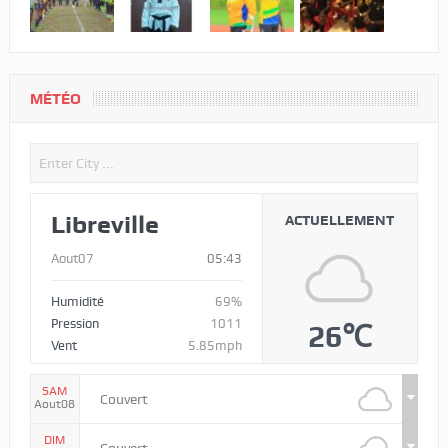
MÉTÉO
Libreville
ACTUELLEMENT
Aout07
05:43
Humidité
69%
Pression
1011
26℃
Vent
5.85mph
SAM
Couvert
Aout08
DIM
Couvert