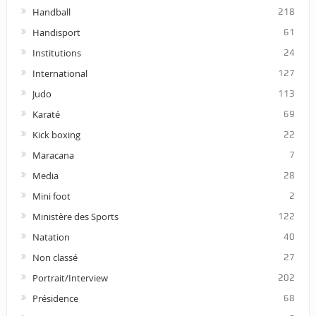
Handball
218
Handisport
61
Institutions
24
International
127
Judo
113
Karaté
69
Kick boxing
22
Maracana
7
Media
28
Mini foot
2
Ministère des Sports
122
Natation
40
Non classé
27
Portrait/Interview
202
Présidence
68