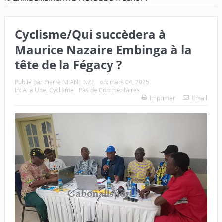
Cyclisme/Qui succèdera à
Maurice Nazaire Embinga à la
tête de la Fégacy ?
Publié par
Pierre NFANE NZE
on:
mars 04, 2025
In:
A la Une
,
Cyclisme
Pas de Commentaires
Imprimer
Email