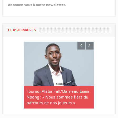
Abonnez-vous à notre newsletter.
FLASH IMAGES
nin-U20/Le
stuaire en
Tournoi Alaba Fall/Darneau Essia
Tournoi nat
Ndong : « Nous sommes fiers du
U20/L’Estu
parcours de nos joueurs ».
qualifiée p