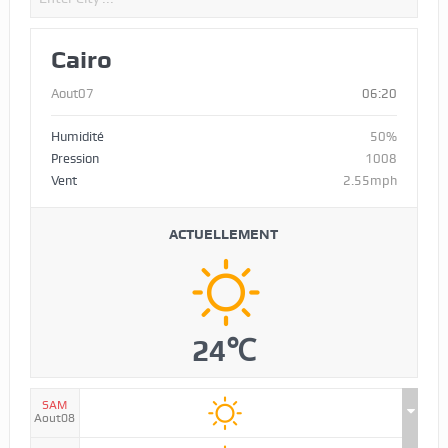
Cairo
Aout07
06:20
Humidité
50%
Pression
1008
Vent
2.55mph
ACTUELLEMENT
24℃
SAM
Aout08