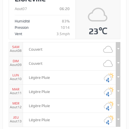
Aout07
06:20
Humidité
83%
Pression
1014
23℃
Vent
3.5mph
SAM
Couvert
Aout08
DIM
Couvert
Aout09
LUN
Légère Pluie
Aout10
MAR
Légère Pluie
Aout11
MER
Légère Pluie
Aout12
JEU
Légère Pluie
Aout13