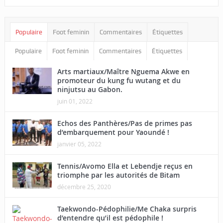
Populaire
Foot feminin
Commentaires
Étiquettes
Populaire
Foot feminin
Commentaires
Étiquettes
Arts martiaux/Maître Nguema Akwe en
promoteur du kung fu wutang et du
ninjutsu au Gabon.
juin 01, 2022
Echos des Panthères/Pas de primes pas
d’embarquement pour Yaoundé !
janvier 05, 2022
Tennis/Avomo Ella et Lebendje reçus en
triomphe par les autorités de Bitam
décembre 25, 2020
Taekwondo-Pédophilie/Me Chaka surpris
d’entendre qu’il est pédophile !