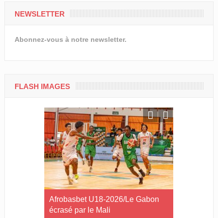
NEWSLETTER
Abonnez-vous à notre newsletter.
FLASH IMAGES
Libreville
Afrobasbet U18-2026/Le Gabon
Cross Solid
 samedi !
écrasé par le Mali
Lébamba/Lo