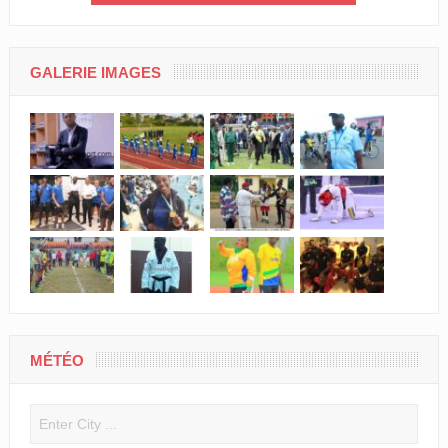
que jamais 
GALERIE IMAGES
MÉTÉO