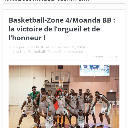
Basketball-Zone 4/Moanda BB :
la victoire de l’orgueil et de
l’honneur !
Publié par
René ONDOUA
on:
octobre 31, 2024
In:
A la Une
,
Basketball
Pas de Commentaires
Imprimer
Email