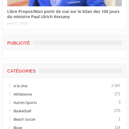
Libre Propos/Mon point de vue sur le bilan des 100 jours
du ministre Paul-Ulrich Kessany
juin 07, 2026
PUBLICITÉ
CATÉGORIES
A la Une
3 347
Athletisme
271
Autres Sports
3
Basketball
275
Beach soccer
1
Boxe
114