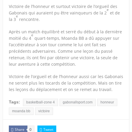
Victoire de l’honneur et surtout victoire de l’orgueil des
e
Gabonais qui auraient pu être vainqueurs de la 2
et de
e
la 3
rencontre.
Après un match équilibré et serré du début à la dernière
e
moitié du 4
quart-temps, Moanda BB a dû appuyer sur
l’accélérateur à son tour comme le lui ont fait ses
précédents adversaires. Comme une leçon du passé
retenue, ils ont fini par obtenir une victoire, la seule de
leur aventure à cette compétition.
Victoire de l’orgueil et de l’honneur aussi car les Gabonais
ne seront plus les tocards de la compétition. Mais on tire
les leçons du déplacement et on se remet au travail.
Tags:
basketball-zone 4
gabonallsport.com
honneur
moanda bb
victoire
Share
Tweet
0