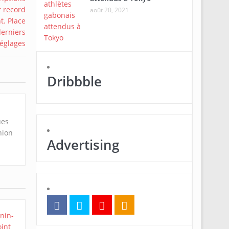
août 20, 2021
Dribbble
ues
nion
Advertising