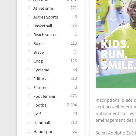
Athletisme
271
Autres Sports
3
Basketball
274
Beach soccer
1
Boxe
113
Breve
11
Cnog
126
Cyclisme
58
Editorial
110
Escrime
8
Foot feminin
476
inscriptions, place
Football
2 204
sont actuellement pl
notamment sur les vo
Golf
20
aménagement des es
Handball
218
Handisport
61
Selon Adelphe Zuè E