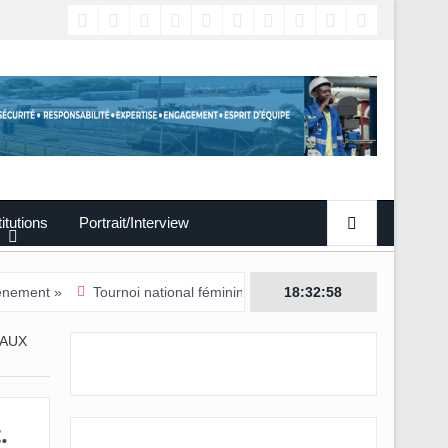
titutions
Portrait/Interview
Tournoi national féminin-U20/Le Woleu-Ntem rejoint l’Estuaire en dem
18:32:59
 AUX
.