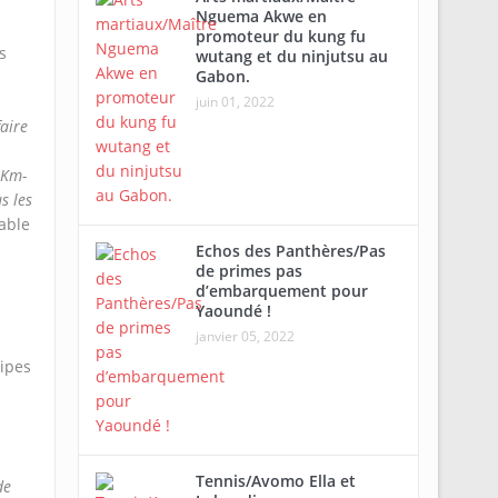
Nguema Akwe en
promoteur du kung fu
s
wutang et du ninjutsu au
Gabon.
juin 01, 2022
aire
0Km-
s les
able
Echos des Panthères/Pas
de primes pas
d’embarquement pour
Yaoundé !
janvier 05, 2022
uipes
Tennis/Avomo Ella et
de