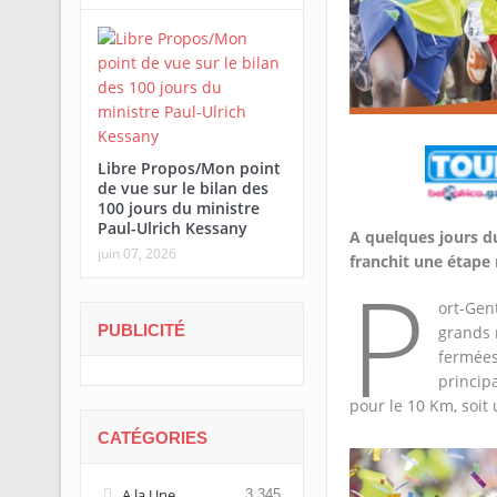
Libre Propos/Mon point
de vue sur le bilan des
100 jours du ministre
Paul-Ulrich Kessany
A quelques jours du
juin 07, 2026
franchit une étape m
P
ort-Gen
PUBLICITÉ
grands 
fermées 
princip
pour le 10 Km, soit 
CATÉGORIES
A la Une
3 345