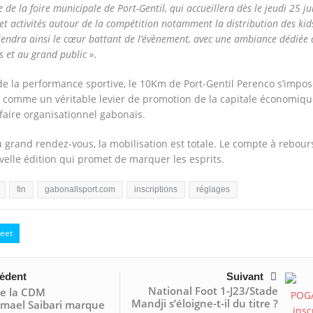
 de la foire municipale de Port-Gentil, qui accueillera dès le jeudi 25 ju
et activités autour de la compétition notamment la distribution des kid
viendra ainsi le cœur battant de l’évènement, avec une ambiance dédiée
s et au grand public ».
de la performance sportive, le 10Km de Port-Gentil Perenco s’impos
 comme un véritable levier de promotion de la capitale économiq
faire organisationnel gabonais.
 grand rendez-vous, la mobilisation est totale. Le compte à rebour
elle édition qui promet de marquer les esprits.
fin
gabonallsport.com
inscriptions
réglages
eet
édent
Suivant
National Foot 1-J23/Stade
de la CDM
Mandji s’éloigne-t-il du titre ?
smael Saibari marque