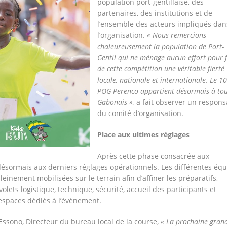
population port-gentillaise, des
partenaires, des institutions et de
l’ensemble des acteurs impliqués dan
l’organisation.
« Nous remercions
chaleureusement la population de Port-
Gentil qui ne ménage aucun effort pour f
de cette compétition une véritable fierté
locale, nationale et internationale. Le 1
POG Perenco appartient désormais à tou
Gabonais »,
a fait observer un respons
du comité d’organisation.
Place aux ultimes réglages
Après cette phase consacrée aux
 désormais aux derniers réglages opérationnels. Les différentes éq
einement mobilisées sur le terrain afin d’affiner les préparatifs,
lets logistique, technique, sécurité, accueil des participants et
paces dédiés à l’événement.
ssono, Directeur du bureau local de la course,
« La prochaine gran