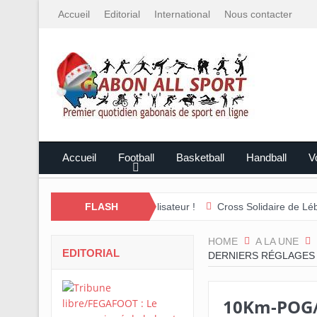
Accueil
Editorial
International
Nous contacter
Accueil
Football
Basketball
Handball
Vo
plus que jamais mobilisateur !
FLASH
Cross Solidaire de Lébamba/Missen
HOME
A LA UNE
EDITORIAL
DERNIERS RÉGLAGES
10Km-POG/Fi