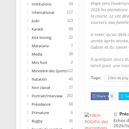
étape sera l’ouverture
Institutions
24
2026 les animations 
International
127
la course. Le site de
Judo
113
coureurs, aux famille
Karaté
69
A noter qu’au-delà 
Kick boxing
22
année après année,
Maracana
7
Gabon et du savoir-
Media
28
À quelques jours du
Mini foot
2
lancé pour une nouv
Ministère des Sports
122
Tags:
10km de pog
Natation
40
Non classé
27
Portrait/Interview
Share
Tw
202
0
Présidence
68
Primature
6
Préc
Echos 
Rugby
16
2026/I