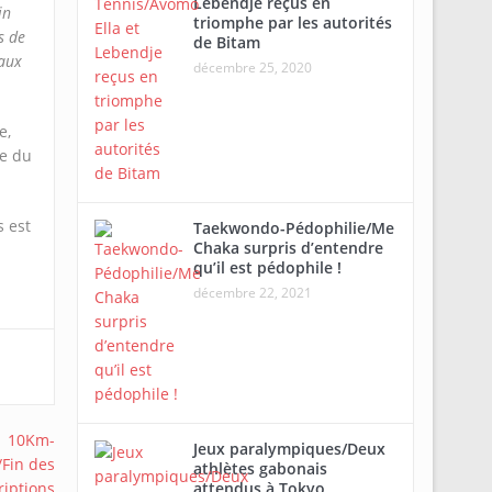
Lebendje reçus en
in
triomphe par les autorités
s de
de Bitam
 aux
décembre 25, 2020
e,
ue du
s est
Taekwondo-Pédophilie/Me
Chaka surpris d’entendre
qu’il est pédophile !
décembre 22, 2021
Jeux paralympiques/Deux
athlètes gabonais
attendus à Tokyo