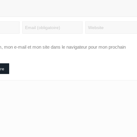
Cross Solidaire de
Tournoi national féminin-
Lébamba/Lowa Solidari
U20/L’Estuaire première équipe
que jamais mobilisateur
qualifiée pour les demi-finales
, mon e-mail et mon site dans le navigateur pour mon prochain