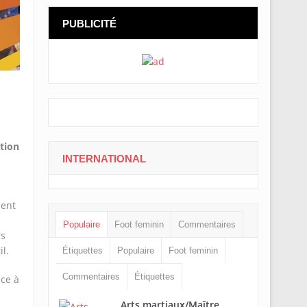
PUBLICITÉ
ation
INTERNATIONAL
ment
Populaire
Foot feminin
Commentaires
rs
l.
Étiquettes
Populaire
Foot feminin
Commentaires
Étiquettes
ce à
Arts martiaux/Maître