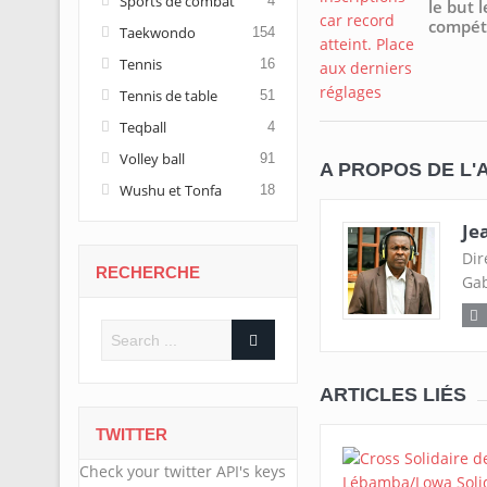
Sports de combat
4
le but l
compéti
Taekwondo
154
Tennis
16
Tennis de table
51
Teqball
4
Volley ball
91
A PROPOS DE L'
Wushu et Tonfa
18
Je
Dir
RECHERCHE
Gab
ARTICLES LIÉS
TWITTER
Check your twitter API's keys