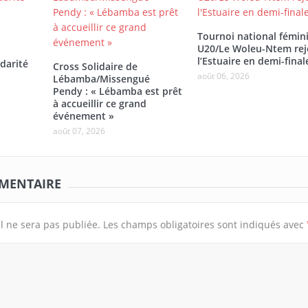
Tournoi national fémin
U20/Le Woleu-Ntem rej
l’Estuaire en demi-final
darité
Cross Solidaire de
août 06, 2026
Lébamba/Missengué
Pendy : « Lébamba est prêt
à accueillir ce grand
événement »
août 07, 2026
MMENTAIRE
l ne sera pas publiée.
Les champs obligatoires sont indiqués avec