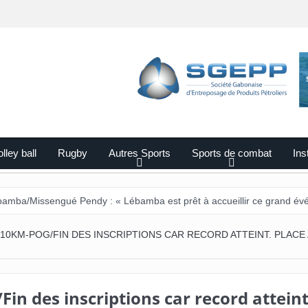
lley ball
Rugby
Autres Sports
Sports de combat
Ins
gué Pendy : « Lébamba est prêt à accueillir ce grand événement »
10KM-POG/FIN DES INSCRIPTIONS CAR RECORD ATTEINT. PLACE
n des inscriptions car record atteint