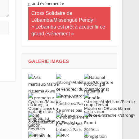
Tournoi nat
té plus
Cross Solidaire de
Woleu-Ntem 
 !
Lébamba/Missengué Pendy :
demi-finale
« Lébamba est prêt à accueillir ce
grand événement »
GALERIE IMAGES