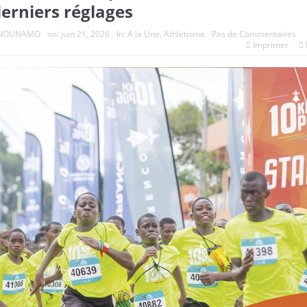
erniers réglages
e NOUNAMO
on:
juin 21, 2026
In:
A la Une
,
Athletisme
Pas de Commentaires
Imprimer