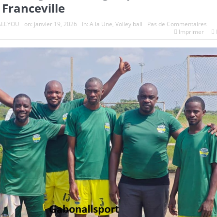
 Franceville
ALEYOU
on:
janvier 19, 2026
In:
A la Une
,
Volley ball
Pas de Commentaires
Imprimer