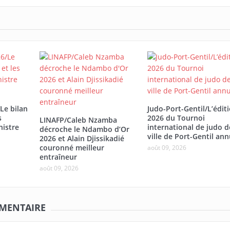
Le bilan
Judo-Port-Gentil/L’édit
s
2026 du Tournoi
LINAFP/Caleb Nzamba
nistre
international de judo d
décroche le Ndambo d’Or
ville de Port-Gentil ann
2026 et Alain Djissikadié
couronné meilleur
août 09, 2026
entraîneur
août 09, 2026
MMENTAIRE