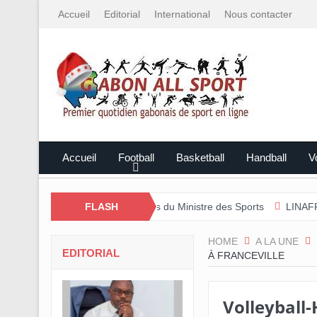
Accueil
Editorial
International
Nous contacter
Accueil
Football
Basketball
Handball
Vo
s et les perspectives du Ministre des Sports
FLASH
LINAFP/Caleb Nzamba 
HOME
A LA UNE
EDITORIAL
À FRANCEVILLE
Volleyball