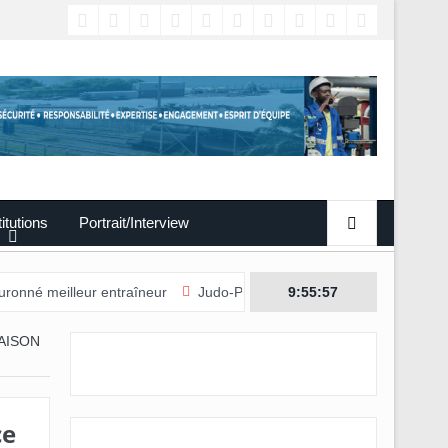
titutions
Portrait/Interview
r entraîneur
Judo-Port-Gentil/L’édition 2026 du Tournoi internationa
9:55:58
AISON
ce