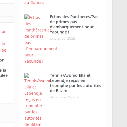
Echos des Panthères/Pas
de primes pas
d’embarquement pour
Yaoundé !
janvier 05, 2022
ion
e la
Tennis/Avomo Ella et
ulée
Lebendje reçus en
triomphe par les autorités
de Bitam
décembre 25, 2020