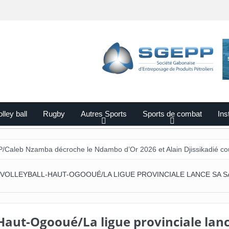
lley ball
Rugby
Autres Sports
Sports de combat
Ins
décroche le Ndambo d’Or 2026 et Alain Djissikadié couronné meilleu
VOLLEYBALL-HAUT-OGOOUÉ/LA LIGUE PROVINCIALE LANCE SA S
-Haut-Ogooué/La ligue provinciale lan