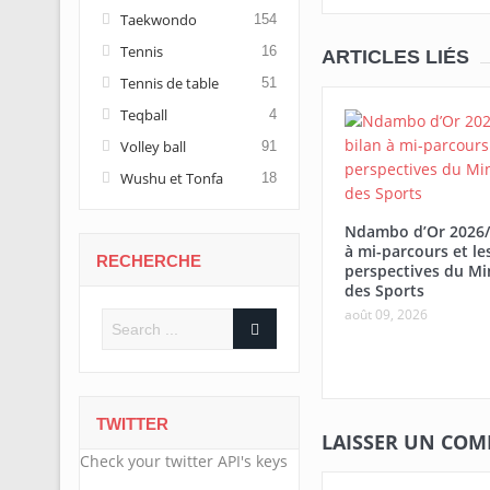
Taekwondo
154
Tennis
16
ARTICLES LIÉS
Tennis de table
51
Teqball
4
Volley ball
91
Wushu et Tonfa
18
Ndambo d’Or 2026/
à mi-parcours et le
RECHERCHE
perspectives du Mi
des Sports
août 09, 2026
TWITTER
LAISSER UN CO
Check your twitter API's keys