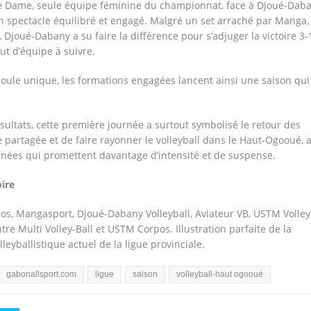
te Dame, seule équipe féminine du championnat, face à Djoué-Dab
un spectacle équilibré et engagé. Malgré un set arraché par Manga, 
, Djoué-Dabany a su faire la différence pour s’adjuger la victoire 3-
ut d’équipe à suivre.
ule unique, les formations engagées lancent ainsi une saison qui
sultats, cette première journée a surtout symbolisé le retour des
e partagée et de faire rayonner le volleyball dans le Haut-Ogooué, 
nées qui promettent davantage d’intensité et de suspense.
ire
s, Mangasport, Djoué-Dabany Volleyball, Aviateur VB, USTM Volley
e Multi Volley-Ball et USTM Corpos. Illustration parfaite de la
lleyballistique actuel de la ligue provinciale.
gabonallsport.com
ligue
saison
volleyball-haut ogooué