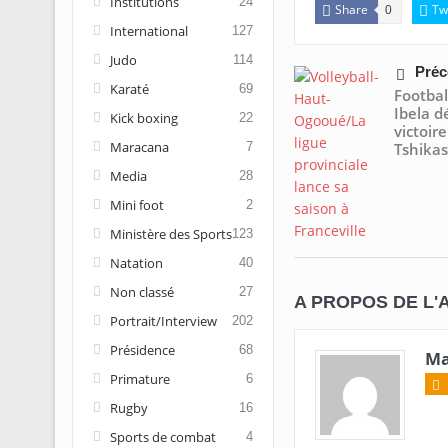
Institutions
24
Share
Tw
0
International
127
Judo
114
Préc
Karaté
69
Footbal
Ibela d
Kick boxing
22
victoire
Maracana
Tshikas
7
Media
28
Mini foot
2
Ministère des Sports
123
Natation
40
Non classé
27
A PROPOS DE L'
Portrait/Interview
202
Présidence
68
Ma
Primature
6
Rugby
16
Sports de combat
4