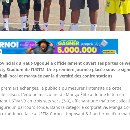
vincial du Haut-Ogooué a officiellement ouvert ses portes ce w
ty Stadium de l’USTM. Une première journée placée sous le sign
yball local et marquée par la diversité des confrontations.
s premiers échanges, le public a pu mesurer l’intensité de cette
lle saison. L’équipe masculine de Manga Élite a donné le ton en
ant USTM VB en trois sets secs (3-0), affichant une maîtrise collect
ugure un parcours solide. Dans la catégorie corporative, Manga Co
on expérience face à USTM Corpo, s’imposant 3-1 au terme d’un mat