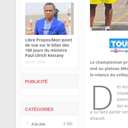
Libre Propos/Mon point
de vue sur le bilan des
100 jours du ministre
Paul-Ulrich Kessany
juin 07, 2026
Le championnat pro
end au plateau Mbo
la relance du volle
D
PUBLICITÉ
ès le
nouve
domin
qui a
CATÉGORIES
a su faire parler s
disputé.
A la Une
3 350