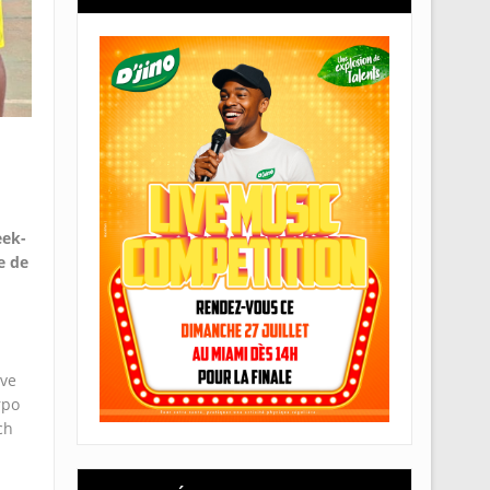
eek-
e de
ive
rpo
ch