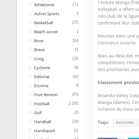
L’entrée Manga Éli
Athletisme
271
Volleyball a offert 
Autres Sports
3
néo club de la ligue
Basketball
confirmant leur stat
275
Beach soccer
1
Réunies dans une po
Boxe
114
s’annonce ouverte.
Breve
11
Mais au-delà des ré
Cnog
126
compétitions, l’envi
Cyclisme
58
des prochaines jour
Editorial
110
Classement proviso
Escrime
8
Foot feminin
476
Moanda Volley Corpo
Manga (dames), Centr
Football
2 205
richesse du tissu vo
Golf
20
Handball
218
Tags:
franceville
Handisport
61