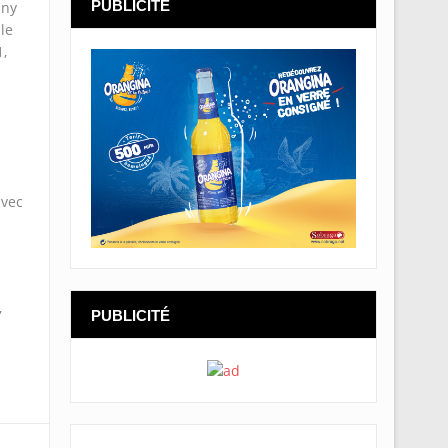
PUBLICITÉ
any
le
1,
avec
,
PUBLICITÉ