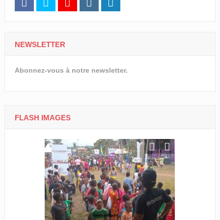
NEWSLETTER
Abonnez-vous à notre newsletter.
FLASH IMAGES
Le Gabon
Cross Solid
Lébamba/M
« Lébamba e
grand évén