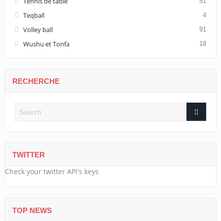
Tennis de table
51
Teqball
4
Volley ball
91
Wushu et Tonfa
18
RECHERCHE
TWITTER
Check your twitter API's keys
TOP NEWS