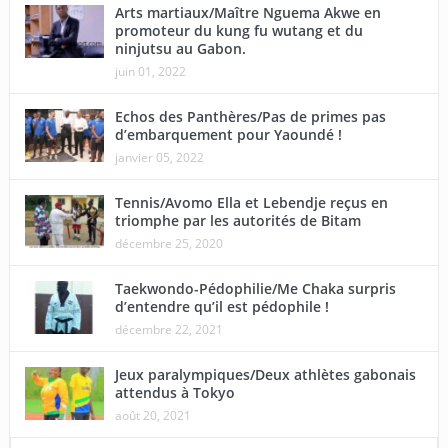
Arts martiaux/Maître Nguema Akwe en
promoteur du kung fu wutang et du
ninjutsu au Gabon.
juin 01, 2022
Echos des Panthères/Pas de primes pas
d’embarquement pour Yaoundé !
janvier 05, 2022
Tennis/Avomo Ella et Lebendje reçus en
triomphe par les autorités de Bitam
décembre 25, 2020
Taekwondo-Pédophilie/Me Chaka surpris
d’entendre qu’il est pédophile !
décembre 22, 2021
Jeux paralympiques/Deux athlètes gabonais
attendus à Tokyo
août 20, 2021