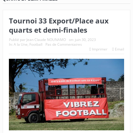
Tournoi 33 Export/Place aux
quarts et demi-finales
Publié par
Jean Claude NOUNAMO
on:
juin 30, 2023
In:
A la Une
,
Football
Pas de Commentaires
Imprimer
Email