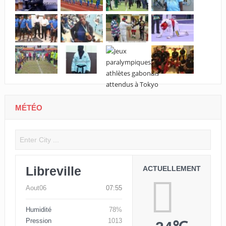
MÉTÉO
Libreville
ACTUELLEMENT
Aout06
07:55
Humidité
78%
Pression
1013