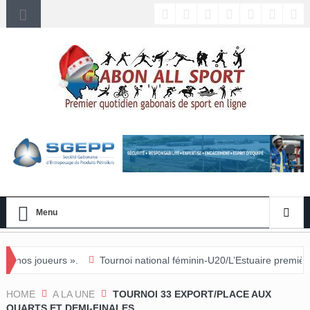
Menu
 ».
Tournoi national féminin-U20/L’Estuaire première équipe qualifi
HOME
A LA UNE
TOURNOI 33 EXPORT/PLACE AUX
QUARTS ET DEMI-FINALES