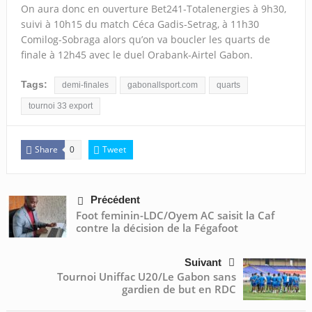
On aura donc en ouverture Bet241-Totalenergies à 9h30,
suivi à 10h15 du match Céca Gadis-Setrag, à 11h30
Comilog-Sobraga alors qu’on va boucler les quarts de
finale à 12h45 avec le duel Orabank-Airtel Gabon.
Tags:
demi-finales
gabonallsport.com
quarts
tournoi 33 export
Share
Tweet
0
Précédent
Foot feminin-LDC/Oyem AC saisit la Caf
contre la décision de la Fégafoot
Suivant
Tournoi Uniffac U20/Le Gabon sans
gardien de but en RDC