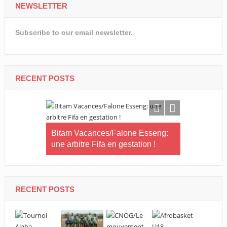
NEWSLETTER
Subscribe to our email newsletter.
RECENT POSTS
Bitam Vacances/Falone Esseng:
Football-
une arbitre Fifa en gestation !
mandat pou
RECENT POSTS
arlicia
e buteuse