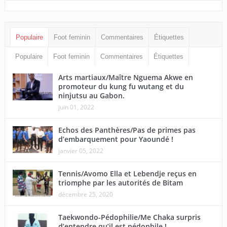
Populaire
Foot feminin
Commentaires
Étiquettes
Populaire
Foot feminin
Commentaires
Étiquettes
Arts martiaux/Maître Nguema Akwe en
promoteur du kung fu wutang et du
ninjutsu au Gabon.
juin 01, 2022
Echos des Panthères/Pas de primes pas
d’embarquement pour Yaoundé !
janvier 05, 2022
Tennis/Avomo Ella et Lebendje reçus en
triomphe par les autorités de Bitam
décembre 25, 2020
Taekwondo-Pédophilie/Me Chaka surpris
d’entendre qu’il est pédophile !