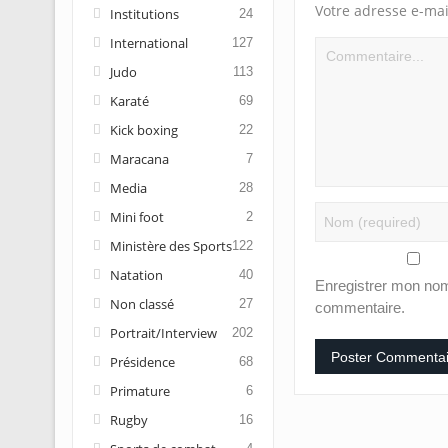
Votre adresse e-mai
Institutions
24
International
127
Judo
113
Karaté
69
Kick boxing
22
Maracana
7
Media
28
Mini foot
2
Ministère des Sports
122
Natation
40
Enregistrer mon nom
Non classé
27
commentaire.
Portrait/Interview
202
Présidence
68
Primature
6
Rugby
16