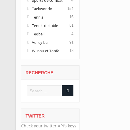
Sports de combat
4
Taekwondo
154
Tennis
16
Tennis de table
51
Teqball
4
Volley ball
91
Wushu et Tonfa
18
RECHERCHE
TWITTER
Check your twitter API's keys