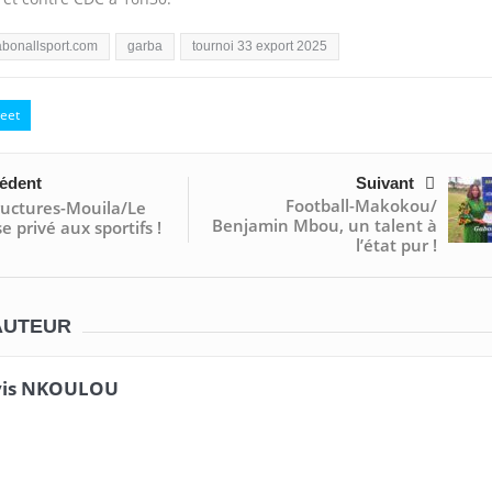
bonallsport.com
garba
tournoi 33 export 2025
eet
édent
Suivant
Football-Makokou/
ructures-Mouila/Le
Benjamin Mbou, un talent à
 privé aux sportifs !
l’état pur !
AUTEUR
vis NKOULOU