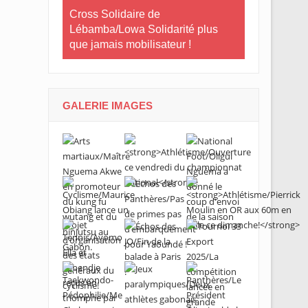
Le Gabon
Cross Solidaire de
Lébamba/Lowa Solidarité plus
Cross Solid
que jamais mobilisateur !
Lébamba/M
« Lébamba e
grand évén
GALERIE IMAGES