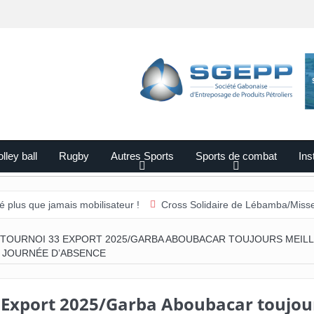
lley ball
Rugby
Autres Sports
Sports de combat
Ins
jamais mobilisateur !
Cross Solidaire de Lébamba/Missengué Pendy
TOURNOI 33 EXPORT 2025/GARBA ABOUBACAR TOUJOURS MEIL
 JOURNÉE D’ABSENCE
 Export 2025/Garba Aboubacar toujou