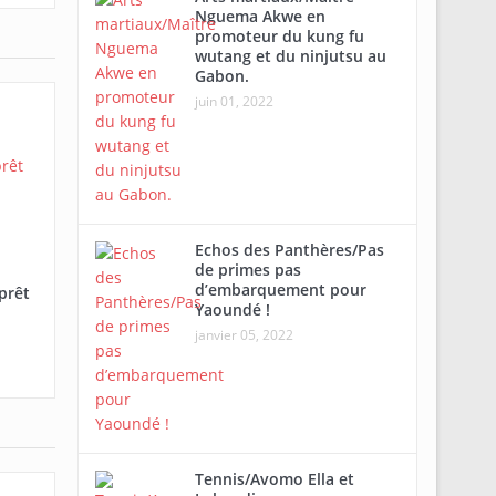
Nguema Akwe en
promoteur du kung fu
wutang et du ninjutsu au
Gabon.
juin 01, 2022
Echos des Panthères/Pas
de primes pas
d’embarquement pour
prêt
Yaoundé !
janvier 05, 2022
Tennis/Avomo Ella et