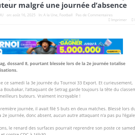
uteur malgré une journée d’absence
OU
on:
août 16, 2025
In:
A la Une
,
Football
Pas de Commentaires
Imprimer
ag, dossard 8, pourtant blessée lors de la 2e journée totalise
isations.
ue ce samedi la 3e journée du Tournoi 33 Export. Et curieusement,
a Boubakar, l’attaquant de Setrag garde toujours la tête du classe
meilleurs buteurs. Vraiment incroyable !
 première journée, il avait filé 5 buts en deux matches. Blessé lors d
 2e journée, donc absent, aucun autre attaquant n’a pas pu l’égale
ons, le renard des surfaces pourrait reprendre son poste ce samed
 et contre CDC à 16h30.