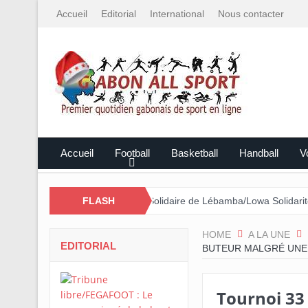
Accueil
Editorial
International
Nous contacter
Accueil
Football
Basketball
Handball
Vo
 par le Mali
Cross Solidaire de Lébamba/Lowa Solidarité plus que 
FLASH
HOME
A LA UNE
EDITORIAL
BUTEUR MALGRÉ UNE
Tournoi 33