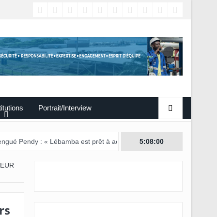
titutions
Portrait/Interview
 : « Lébamba est prêt à accueillir ce grand événement »
5:08:01
LEUR
rs