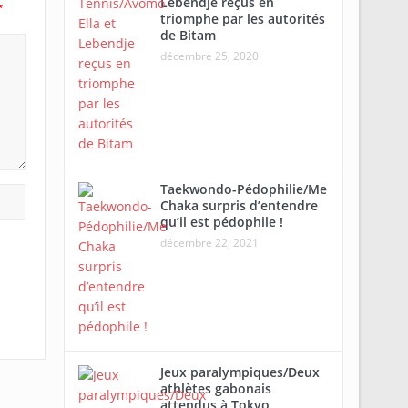
Lebendje reçus en
*
triomphe par les autorités
de Bitam
décembre 25, 2020
Taekwondo-Pédophilie/Me
Chaka surpris d’entendre
qu’il est pédophile !
décembre 22, 2021
Jeux paralympiques/Deux
athlètes gabonais
attendus à Tokyo