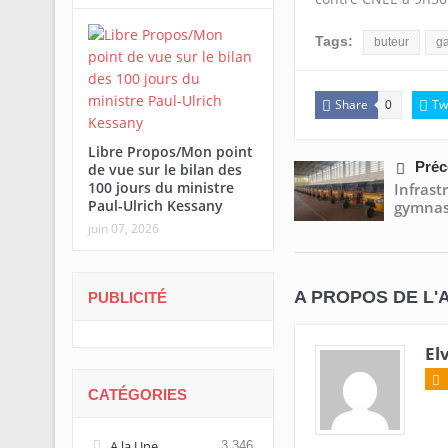
Tags:
buteur
ga
Share
Tw
0
Libre Propos/Mon point
Préc
de vue sur le bilan des
100 jours du ministre
Infrast
Paul-Ulrich Kessany
gymnase
juin 07, 2026
A PROPOS DE L'
PUBLICITÉ
El
CATÉGORIES
A la Une
3 346