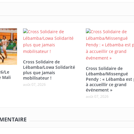
Cross Solidaire de
Lébamba/Lowa Solidarité
Cross Solidaire de
26/Le
plus que jamais
Lébamba/Missengué
e Mali
mobilisateur !
Pendy : « Lébamba est 
à accueillir ce grand
août 07, 2026
événement »
août 07, 2026
MMENTAIRE