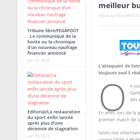
meilleur b
Publié par
Elvis NKOUL
Tribune libre/FEGAFOOT
: Le communiqué de la
honte ou la chronique
d’un nouveau naufrage
financier annoncé
juin 25, 2026
L’attaquant de Setr
toujours seul 5 réal
O
n jo
Garb
des 
Editorial/La restauration
En effet, lors de la
du sport enfin lancée
premier match de la
après plus d’une
décennie de stagnation
Selon nos informati
juin 08, 2026
contre CNEE à 9h30