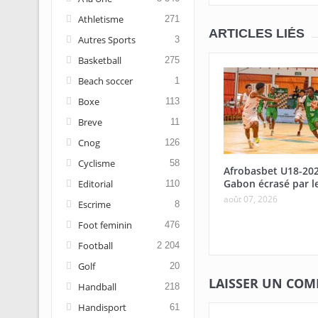
Athletisme
271
ARTICLES LIÉS
Autres Sports
3
Basketball
275
Beach soccer
1
Boxe
113
Breve
11
Cnog
126
Cyclisme
58
Afrobasbet U18-20
Gabon écrasé par l
Editorial
110
août 07, 2026
Escrime
8
Foot feminin
476
Football
2 204
Golf
20
LAISSER UN CO
Handball
218
Handisport
61