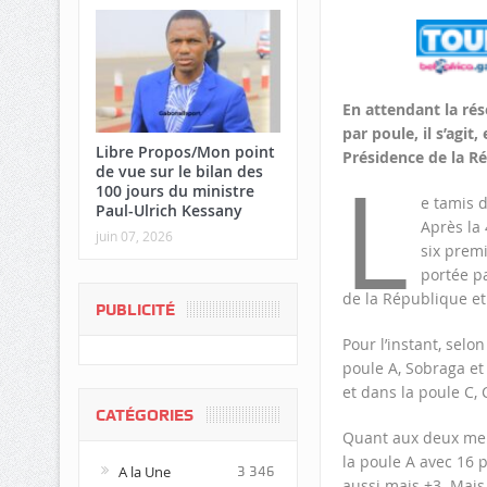
En attendant la rés
par poule, il s’agit
Libre Propos/Mon point
Présidence de la Ré
L
de vue sur le bilan des
100 jours du ministre
e tamis 
Paul-Ulrich Kessany
Après la 
juin 07, 2026
six premi
portée p
de la République et
PUBLICITÉ
Pour l’instant, selon
poule A, Sobraga et
et dans la poule C, 
CATÉGORIES
Quant aux deux mei
la poule A avec 16 p
A la Une
3 346
aussi mais +3. Mais