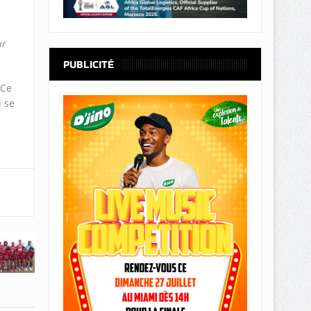
ur
PUBLICITÉ
 Ce
i se