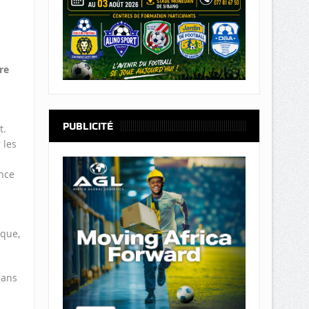
re
PUBLICITÉ
t.
 les
ence
ique,
ans