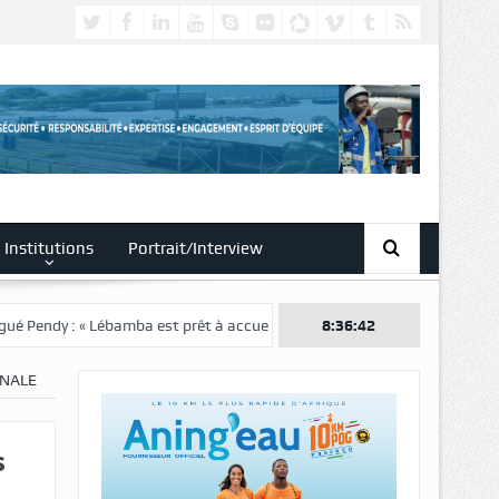
Institutions
Portrait/Interview
amba est prêt à accueillir ce grand événement »
8:36:43
INALE
s