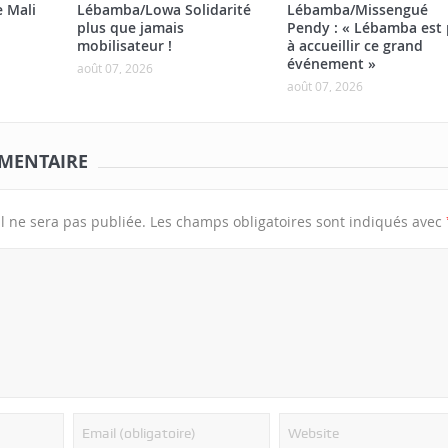
e Mali
Lébamba/Lowa Solidarité
Lébamba/Missengué
plus que jamais
Pendy : « Lébamba est 
mobilisateur !
à accueillir ce grand
événement »
août 07, 2026
août 07, 2026
MENTAIRE
l ne sera pas publiée.
Les champs obligatoires sont indiqués avec