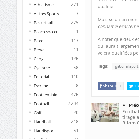
Athletisme
271
qualifié.
Autres Sports
3
Mais selon un memb
Basketball
275
connaître exactement
Beach soccer
1
A noter que deux éq
Boxe
113
qui aurait largemen
Breve
11
voient qualifiées po
Cnog
126
Tags:
gabonallspor
Cyclisme
58
Editorial
110
Escrime
8
Share
Tw
0
Foot feminin
476
Football
2 204
Préc
Footbal
Golf
20
tirage 
Handball
218
Bitam 
Handisport
61