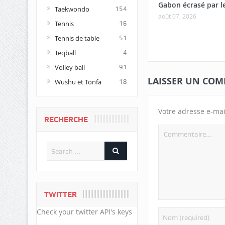
Gabon écrasé par l
Taekwondo
154
août 07, 2026
Tennis
16
Tennis de table
51
Teqball
4
Volley ball
91
LAISSER UN COM
Wushu et Tonfa
18
Votre adresse e-mai
RECHERCHE
TWITTER
Check your twitter API's keys