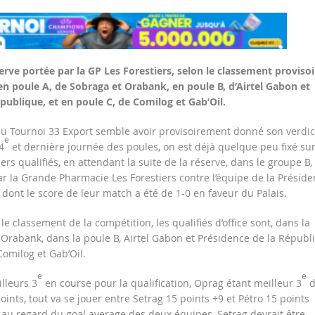
erve portée par la GP Les Forestiers, selon le classement provisoi
, en poule A, de Sobraga et Orabank, en poule B, d’Airtel Gabon et
publique, et en poule C, de Comilog et Gab’Oil.
du Tournoi 33 Export semble avoir provisoirement donné son verdic
e
4
et dernière journée des poules, on est déjà quelque peu fixé sur
ers qualifiés, en attendant la suite de la réserve, dans le groupe B,
ar la Grande Pharmacie Les Forestiers contre l’équipe de la Présid
 dont le score de leur match a été de 1-0 en faveur du Palais.
 le classement de la compétition, les qualifiés d’office sont, dans la
 Orabank, dans la poule B, Airtel Gabon et Présidence de la Républ
Comilog et Gab’Oil.
e
e
lleurs 3
en course pour la qualification, Oprag étant meilleur 3
d
oints, tout va se jouer entre Setrag 15 points +9 et Pétro 15 points
 au regard du goal average des deux équipes, Setrag devrait être