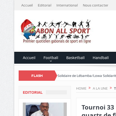
Accueil
Editorial
International
Nous contacter
Accueil
Football
Basketball
Handball
 le Mali
Cross Solidaire de Lébamba/Lowa Solidarité plus que jamais
FLASH
HOME
A LA UNE
T
EDITORIAL
Tournoi 33 
quarts de f