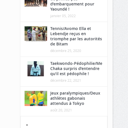
d’embarquement pour
Yaoundé !
janvier 05, 2022
Tennis/Avomo Ella et
Lebendje reçus en
triomphe par les autorités
de Bitam
décembre 25, 2020
Taekwondo-Pédophilie/Me
Chaka surpris d’entendre
qu’il est pédophile !
décembre 22, 2021
Jeux paralympiques/Deux
athlètes gabonais
attendus à Tokyo
août 20, 2021