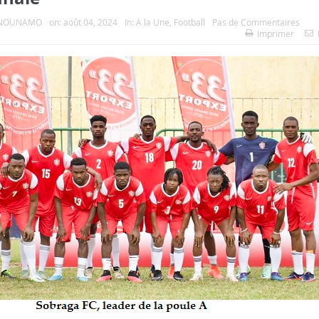
e NOUNAMO
on:
août 04, 2024
In:
A la Une
,
Football
Pas de Commentaires
Imprimer