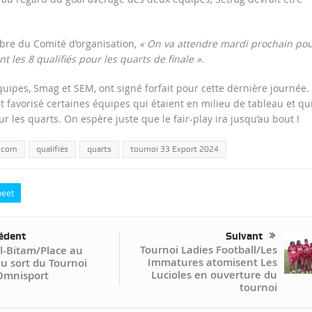
re du Comité d’organisation,
« On va attendre mardi prochain po
 les 8 qualifiés pour les quarts de finale ».
uipes, Smag et SEM, ont signé forfait pour cette dernière journée.
t favorisé certaines équipes qui étaient en milieu de tableau et qu
ur les quarts. On espère juste que le fair-play ira jusqu’au bout !
t.com
qualifiés
quarts
tournoi 33 Export 2024
eet
édent
Suivant
Tournoi Ladies Football/Les
l-Bitam/Place au
Immatures atomisent Les
au sort du Tournoi
Lucioles en ouverture du
Omnisport
tournoi