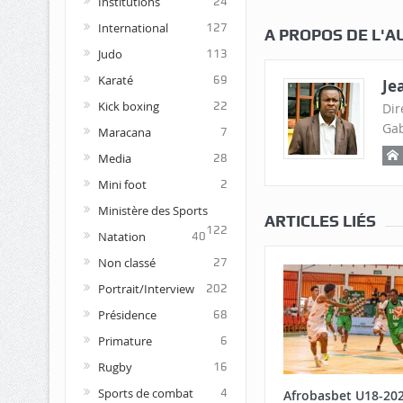
Institutions
24
International
127
A PROPOS DE L'A
Judo
113
Karaté
69
Je
Kick boxing
22
Dir
Gab
Maracana
7
Media
28
Mini foot
2
Ministère des Sports
ARTICLES LIÉS
122
Natation
40
Non classé
27
Portrait/Interview
202
Présidence
68
Primature
6
Rugby
16
Sports de combat
4
Afrobasbet U18-20