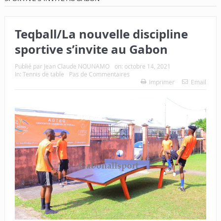
Teqball/La nouvelle discipline
sportive s’invite au Gabon
Publié par
Jean Claude NOUNAMO
on:
octobre 14, 2021
In:
Tennis de table
Pas de Commentaires
Imprimer
Email