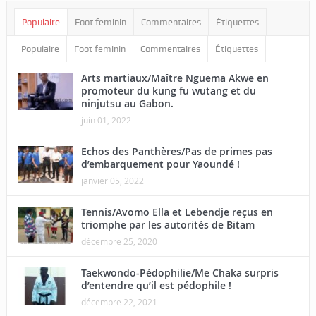
Populaire
Foot feminin
Commentaires
Étiquettes
Populaire
Foot feminin
Commentaires
Étiquettes
Arts martiaux/Maître Nguema Akwe en
promoteur du kung fu wutang et du
ninjutsu au Gabon.
juin 01, 2022
Echos des Panthères/Pas de primes pas
d’embarquement pour Yaoundé !
janvier 05, 2022
Tennis/Avomo Ella et Lebendje reçus en
triomphe par les autorités de Bitam
décembre 25, 2020
Taekwondo-Pédophilie/Me Chaka surpris
d’entendre qu’il est pédophile !
décembre 22, 2021