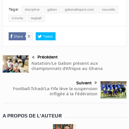
Tags:
discipline
gabon
gabonallsport.com
nouvelle
s'invite
teqball
Share
Tweet
0
Précédent
Natation/Le Gabon présent aux
championnats d’Afrique au Ghana
Suivant
Football-Tchad/La Fifa lève la suspension
infligée à la Fédération
A PROPOS DE L'AUTEUR