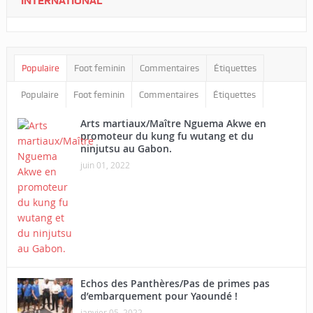
INTERNATIONAL
Populaire
Foot feminin
Commentaires
Étiquettes
Populaire
Foot feminin
Commentaires
Étiquettes
Arts martiaux/Maître Nguema Akwe en
promoteur du kung fu wutang et du
ninjutsu au Gabon.
juin 01, 2022
Echos des Panthères/Pas de primes pas
d’embarquement pour Yaoundé !
janvier 05, 2022