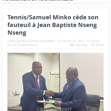
Tennis/Samuel Minko cède son
fauteuil à Jean Baptiste Nseng
Nseng
Publié par
Jean Claude NOUNAMO
on:
février 25, 2023
In:
Tennis
Pas de Commentaires
Imprimer
Email