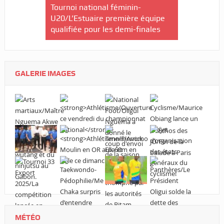
rneau Essia
Tournoi national féminin-
s’engage d
s fiers du
U20/L’Estuaire première équipe
s ».
qualifiée pour les demi-finales
GALERIE IMAGES
MÉTÉO