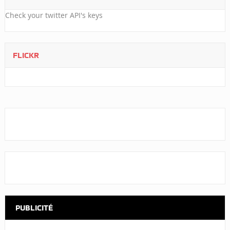
Check your twitter API's keys
FLICKR
PUBLICITÉ