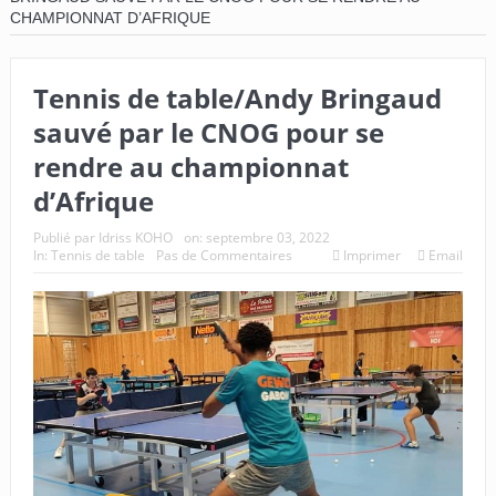
CHAMPIONNAT D’AFRIQUE
Tennis de table/Andy Bringaud
sauvé par le CNOG pour se
rendre au championnat
d’Afrique
Publié par
Idriss KOHO
on:
septembre 03, 2022
In:
Tennis de table
Pas de Commentaires
Imprimer
Email