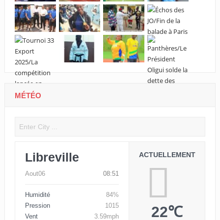
MÉTÉO
Libreville
ACTUELLEMENT
Aout06
08:51
Humidité
84%
Pression
1015
22℃
Vent
3.59mph