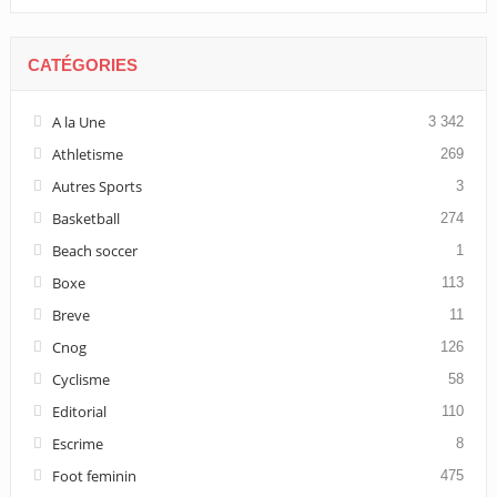
CATÉGORIES
A la Une
3 342
Athletisme
269
Autres Sports
3
Basketball
274
Beach soccer
1
Boxe
113
Breve
11
Cnog
126
Cyclisme
58
Editorial
110
Escrime
8
Foot feminin
475