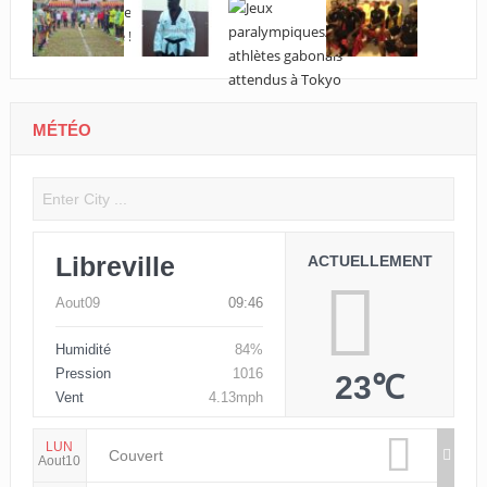
MÉTÉO
Libreville
ACTUELLEMENT
Aout09
09:46
Humidité
84%
Pression
1016
23℃
Vent
4.13mph
LUN
Couvert
Aout10