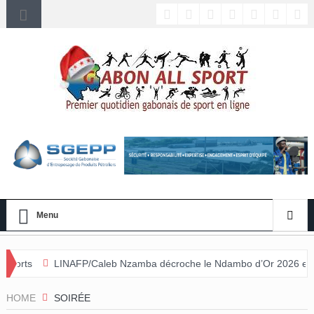
Menu
NAFP/Caleb Nzamba décroche le Ndambo d’Or 2026 et Alain Djissikadié
nulée
HOME
SOIRÉE