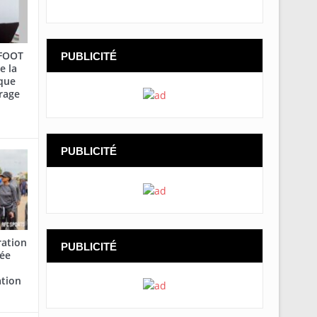
AFOOT
PUBLICITÉ
e la
que
rage
PUBLICITÉ
ration
PUBLICITÉ
cée
ation