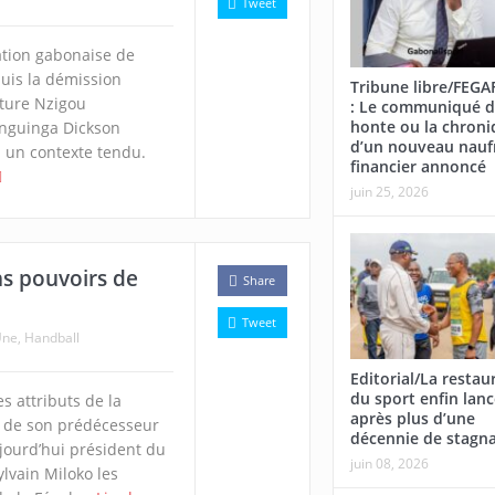
Tweet
ration gabonaise de
uis la démission
Tribune libre/FEG
ture Nzigou
: Le communiqué d
honte ou la chroni
nguinga Dickson
d’un nouveau nauf
s un contexte tendu.
financier annoncé
juin 25, 2026
ns pouvoirs de
Share
Tweet
Une
,
Handball
Editorial/La restau
du sport enfin lan
s attributs de la
après plus d’une
 de son prédécesseur
décennie de stagn
ujourd’hui président du
juin 08, 2026
lvain Miloko les