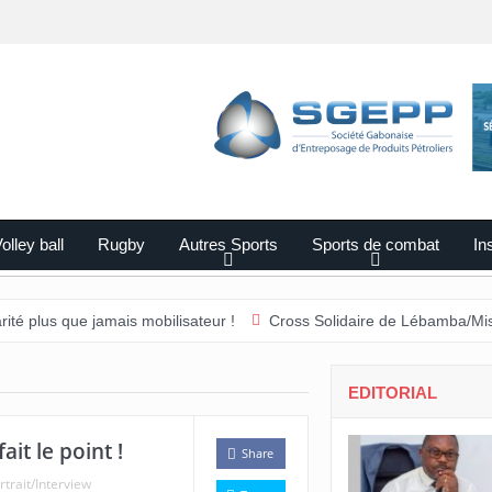
olley ball
Rugby
Autres Sports
Sports de combat
Ins
e jamais mobilisateur !
Cross Solidaire de Lébamba/Missengué Pen
EDITORIAL
it le point !
Share
rtrait/Interview