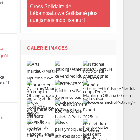
et
e Gabon
Cross Solidaire de
Lébamba/Lowa Solidarité plus
Cross Solid
que jamais mobilisateur !
Lébamba/Mi
« Lébamba es
grand évén
GALERIE IMAGES
ka
qu’il