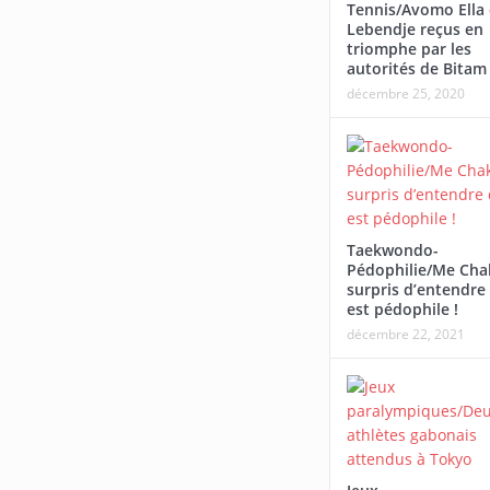
Tennis/Avomo Ella 
Afrobasbet U18-2026/L
Lebendje reçus en
Tournoi Alaba Fall/Darneau Essia
écrasé par le Mali
triomphe par les
autorités de Bitam
Ndong : « Nous sommes fiers du
décembre 25, 2020
parcours de nos joueurs ».
Taekwondo-
Pédophilie/Me Cha
surpris d’entendre 
est pédophile !
décembre 22, 2021