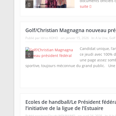
documents officiels d
suite
Golf/Christian Magnagna nouveau prés
Publié par
Idriss KOHO
on:
janvier 15, 2026
In:
A la Une
,
Golf
Candidat unique, l’an
ce jeudi avec 100% de
une page assez sombr
sportive, toujours méconnue du grand public. Une
Ecoles de handball/Le Président fédéral
l’initiative de la ligue de l’Estuaire
Publié par
Jean Claude NOUNAMO
on:
avril 24, 2025
In:
A la