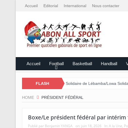
Accueil
Editorial
International
Nous contacter
Accueil
Football
Basketball
Handball
V
é par le Mali
Cross Solidaire de Lébamba/Lowa Solidarité plus qu
FLASH
HOME
PRÉSIDENT FÉDÉRAL
Boxe/Le président fédéral par intérim fa
Publié par
Benjamin YANGA
on:
juin 18, 2026
In:
A la Une
,
Po