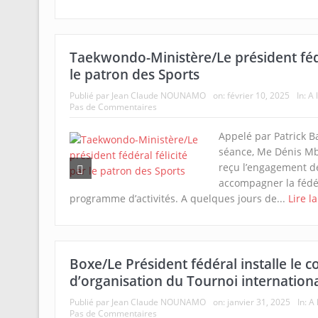
Taekwondo-Ministère/Le président fédé
le patron des Sports
Publié par
Jean Claude NOUNAMO
on:
février 10, 2025
In:
A 
Pas de Commentaires
Appelé par Patrick B
séance, Me Dénis M
reçu l’engagement de 
accompagner la fédé
programme d’activités. A quelques jours de...
Lire l
Boxe/Le Président fédéral installe le c
d’organisation du Tournoi internatio
Publié par
Jean Claude NOUNAMO
on:
janvier 31, 2025
In:
A 
Pas de Commentaires