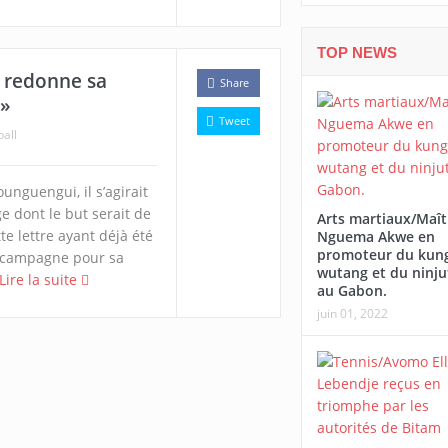
TOP NEWS
l redonne sa
Share
 »
Tweet
all
unguengui, il s’agirait
e dont le but serait de
Arts martiaux/Maît
te lettre ayant déjà été
Nguema Akwe en
promoteur du kung
 campagne pour sa
wutang et du ninju
Lire la suite
au Gabon.
juin 01, 2022