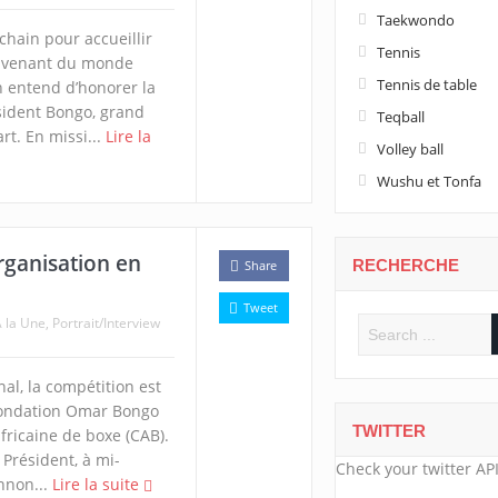
Taekwondo
chain pour accueillir
Tennis
s venant du monde
Tennis de table
n entend d’honorer la
ident Bongo, grand
Teqball
t. En missi...
Lire la
Volley ball
Wushu et Tonfa
rganisation en
RECHERCHE
Share
Tweet
 la Une
,
Portrait/Interview
al, la compétition est
 Fondation Omar Bongo
TWITTER
fricaine de boxe (CAB).
 Président, à mi-
Check your twitter API
nnon...
Lire la suite