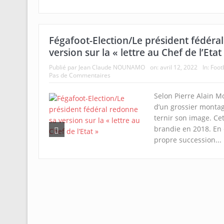
Fégafoot-Election/Le président fédéra
version sur la « lettre au Chef de l’Etat
Publié par
Jean Claude NOUNAMO
on:
avril 12, 2022
In:
Footb
Pas de Commentaires
Selon Pierre Alain Mo
d’un grossier montag
ternir son image. Cet
brandie en 2018. En
propre succession...