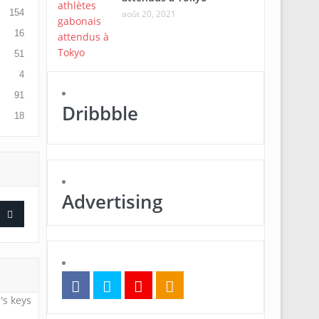
154
août 20, 2021
16
51
4
91
Dribbble
18
Advertising
's keys