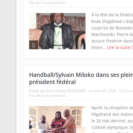
Pas de Commentaires
À la tête de la Fédé
boxe (Fegaboxe ) dep
surprise de Bonaven
Manfoumbi, Pierre A
assure l’intérim dan
Entre...
Lire la suite
Handball/Sylvain Miloko dans ses plei
président fédéral
Publié par
Jean Claude NOUNAMO
on:
juin 04, 2026
In:
A la 
Pas de Commentaires
Après la réception de
Fégahand des mains
le 26 mai dernier, a
Comité olympique, Sy