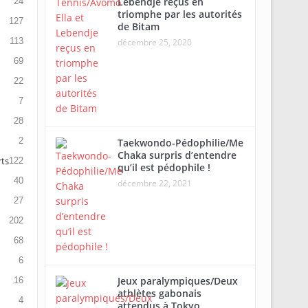
Lebendje reçus en
24
triomphe par les autorités
127
de Bitam
113
décembre 25, 2020
69
22
7
28
2
Taekwondo-Pédophilie/Me
Chaka surpris d’entendre
rts
122
qu’il est pédophile !
40
décembre 22, 2021
27
202
68
6
Jeux paralympiques/Deux
16
athlètes gabonais
4
attendus à Tokyo