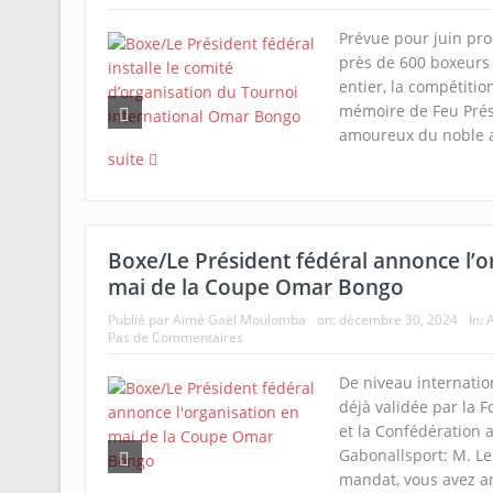
Prévue pour juin pro
près de 600 boxeur
entier, la compétitio
mémoire de Feu Prés
amoureux du noble ar
suite
Boxe/Le Président fédéral annonce l’o
mai de la Coupe Omar Bongo
Publié par
Aimé Gaël Moulomba
on:
décembre 30, 2024
In:
A
Pas de Commentaires
De niveau internation
déjà validée par la
et la Confédération a
Gabonallsport: M. Le
mandat, vous avez a