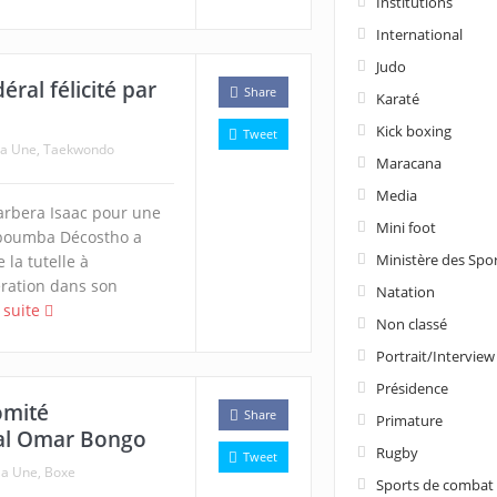
Institutions
International
Judo
ral félicité par
Share
Karaté
Kick boxing
Tweet
la Une
,
Taekwondo
Maracana
Media
arbera Isaac pour une
Mini foot
boumba Décostho a
Ministère des Spo
la tutelle à
ration dans son
Natation
a suite
Non classé
Portrait/Interview
Présidence
omité
Share
Primature
nal Omar Bongo
Rugby
Tweet
la Une
,
Boxe
Sports de combat