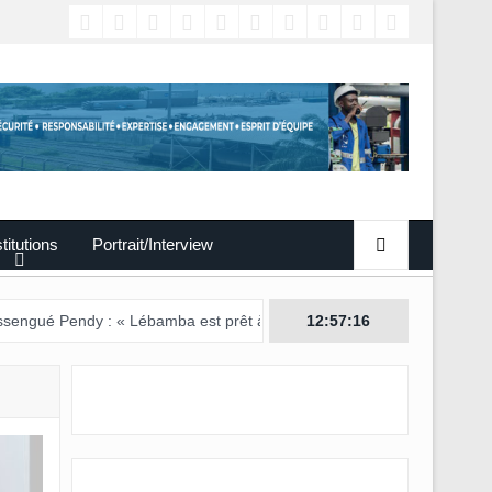
titutions
Portrait/Interview
dy : « Lébamba est prêt à accueillir ce grand événement »
12:57:17