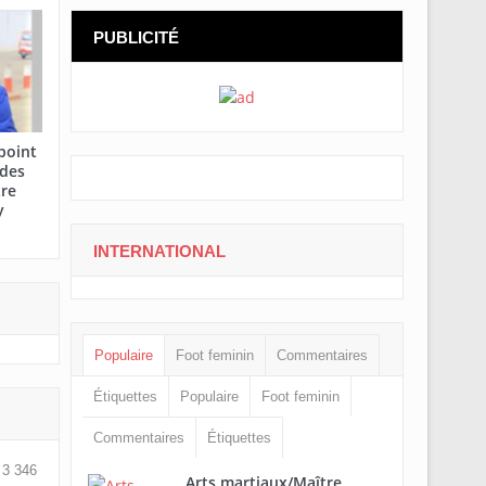
PUBLICITÉ
point
 des
tre
y
INTERNATIONAL
Populaire
Foot feminin
Commentaires
Étiquettes
Populaire
Foot feminin
Commentaires
Étiquettes
3 346
Arts martiaux/Maître