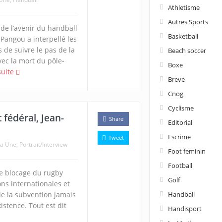
Athletisme
Autres Sports
de l’avenir du handball
Basketball
 Pangou a interpellé les
s de suivre le pas de la
Beach soccer
Avec la mort du pôle-
Boxe
suite
Breve
Cnog
Cyclisme
fédéral, Jean-
Share
Editorial
Escrime
Tweet
la Une
,
Portrait/Interview
Foot feminin
Football
de blocage du rugby
Golf
ns internationales et
e la subvention jamais
Handball
istence. Tout est dit
Handisport