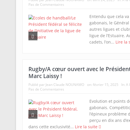
Pas de Commentaires
Entendu que cela va 
gabonais, le Général
autres ligues et club
ligue de l’Estuaire. 
cadets, l’on...
Lire la 
Rugby/A cœur ouvert avec le Président 
Marc Laissy !
Publié par
Jean Claude NOUNAMO
on:
février 15, 2025
In:
A 
Pas de Commentaires
Evolution et points 
gabonais. Compétitio
l’épineux problème d
perçu en dix ans d’ex
dans cette exclusivité...
Lire la suite