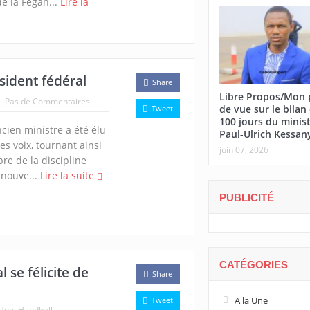
e la Fégah...
Lire la
ident fédéral
Share
Libre Propos/Mon 
Pas de Commentaires
de vue sur le bilan
Tweet
100 jours du minis
cien ministre a été élu
Paul-Ulrich Kessan
s voix, tournant ainsi
juin 07, 2026
e de la discipline
 nouve...
Lire la suite
PUBLICITÉ
CATÉGORIES
 se félicite de
Share
A la Une
Tweet
 Une
,
Handball