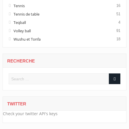
Tennis
16
Tennis de table
51
Teqball
4
Volley ball
91
Wushu et Tonfa
18
RECHERCHE
TWITTER
Check your twitter API's keys