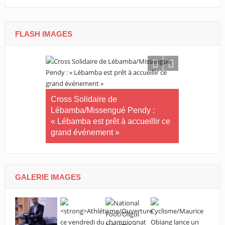
FLASH IMAGES
Tournoi nat
té plus
Cross Solidaire de
Woleu-Ntem 
 !
Lébamba/Missengué Pendy :
demi-finale
« Lébamba est prêt à accueillir ce
grand événement »
GALERIE IMAGES