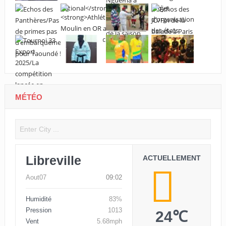
MÉTÉO
Libreville
ACTUELLEMENT
Aout07
09:02
Humidité
83%
Pression
1013
24℃
Vent
5.68mph