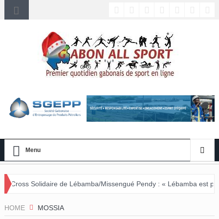
Menu
ire de Lébamba/Missengué Pendy : « Lébamba est prêt à accueillir c
HOME
MOSSIA